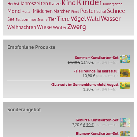
Kinder
Kind
Jahreszeiten
Katze
Herbst
Kindergarten
Mond
Poster
Schnee
Mädchen
Märchen
Schaf
Mutter
Pferd
Vögel
Wasser
Tiere
Wald
Tier
See
Sommer
Set
Sterne
Zwerg
Wiese
Weihnachten
Winter
Empfohlene Produkte
Sommer-Kunstkarten-Set
Ursprünglicher
Aktueller
14,40
€
13,90
€
(inkl. 19% MwSt.) *
Preis
Preis
∙Tierfreunde im Jahreslauf
war:
ist:
14,40 €
10,90
€
13,90 €.
(inkl. 7% MwSt.) *
∙Zu zweit im Sonnenblumenfeld, August
1,20
€
(inkl. 19% MwSt.) *
Sonderangebot
Geburts-Kunstkarten-Set
Ursprünglicher
Aktueller
7,20
€
6,50
€
(inkl. 19% MwSt.) *
Preis
Preis
war:
ist:
Blumen-Kunstkarten-Set