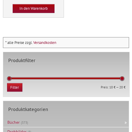
sprach
In den Warenkorb
Menge
* alle Preise zzgl.
Versandkosten
Produktfilter
Min.
Max.
Preis:
10 €
—
20 €
Filter
Prei
Prei
Produktkategorien
Bücher
(373)
Drehbilder
(3)