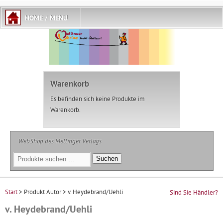
Warenkorb
Es befinden sich keine Produkte im
Warenkorb.
WebShop des Mellinger Verlags
Suchen
Suchen
nach:
Start
> Produkt Autor > v. Heydebrand/Uehli
Sind Sie Händler?
v. Heydebrand/Uehli