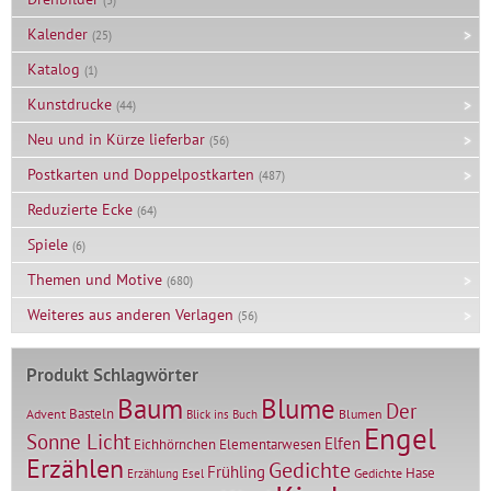
Kalender
(25)
Katalog
(1)
Kunstdrucke
(44)
Neu und in Kürze lieferbar
(56)
Postkarten und Doppelpostkarten
(487)
Reduzierte Ecke
(64)
Spiele
(6)
Themen und Motive
(680)
Weiteres aus anderen Verlagen
(56)
Produkt Schlagwörter
Baum
Blume
Der
Basteln
Advent
Blumen
Blick ins Buch
Engel
Sonne Licht
Elfen
Elementarwesen
Eichhörnchen
Erzählen
Gedichte
Frühling
Hase
Gedichte
Erzählung
Esel