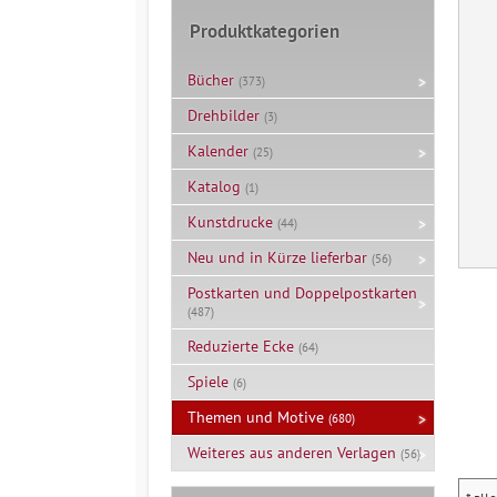
Produktkategorien
Bücher
(373)
Drehbilder
(3)
Kalender
(25)
Katalog
(1)
Kunstdrucke
(44)
Neu und in Kürze lieferbar
(56)
Postkarten und Doppelpostkarten
(487)
Reduzierte Ecke
(64)
Spiele
(6)
Themen und Motive
(680)
Weiteres aus anderen Verlagen
(56)