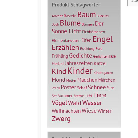
* all
Produkt Schlagwörter
Baum
Basteln
Advent
Blick ins
Blume
Der
Blumen
Buch
Sonne Licht
Eichhörnchen
Engel
Elfen
Elementarwesen
Erzählen
Erzählung
Esel
Gedichte
Frühling
Hase
Gedichte
Jahreszeiten
Katze
Herbst
Kinder
Kind
Kindergarten
Mond
Mädchen
Märchen
Mutter
Poster
Schnee
See
Schaf
Pferd
Tiere
Tier
Sommer
Set
Sterne
Vögel
Wasser
Wald
Wiese
Weihnachten
Winter
Zwerg