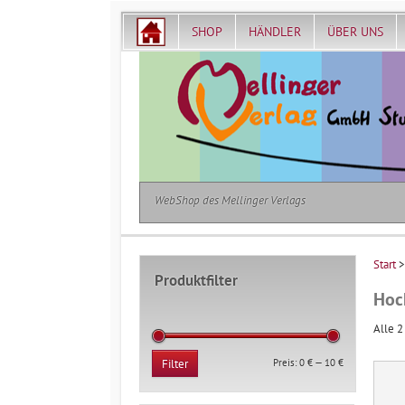
SHOP
HÄNDLER
ÜBER UNS
WebShop des Mellinger Verlags
Start
Produktfilter
Hoc
Alle 2
Min.
Max.
Preis:
0 €
—
10 €
Filter
Preis
Preis