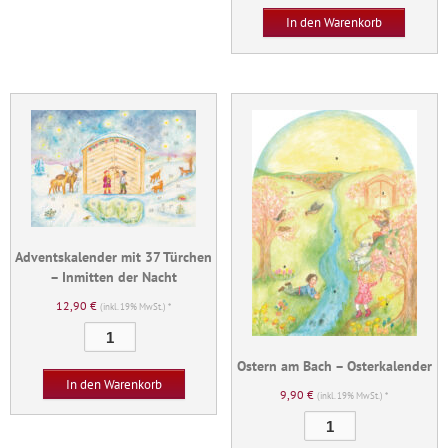
24
In den Warenkorb
Türchen
-
Besuch
zu
Weihnachten
Menge
Adventskalender mit 37 Türchen
– Inmitten der Nacht
12,90
€
(inkl. 19% MwSt.) *
Adventskalender
mit
Ostern am Bach – Osterkalender
37
In den Warenkorb
9,90
€
Türchen
(inkl. 19% MwSt.) *
–
Ostern
Inmitten
am