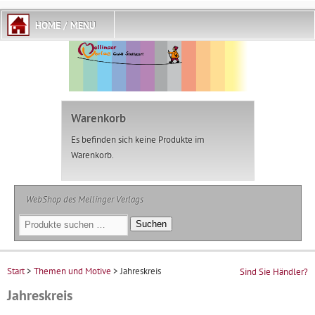
Warenkorb
Es befinden sich keine Produkte im
Warenkorb.
WebShop des Mellinger Verlags
Suchen
Suchen
nach:
Start
>
Themen und Motive
> Jahreskreis
Sind Sie Händler?
Jahreskreis