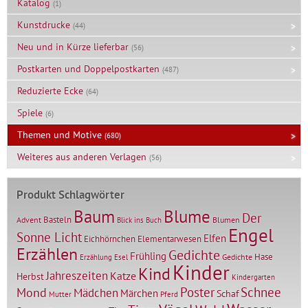
Katalog
(1)
Kunstdrucke
(44)
Neu und in Kürze lieferbar
(56)
Postkarten und Doppelpostkarten
(487)
Reduzierte Ecke
(64)
Spiele
(6)
Themen und Motive
(680)
Weiteres aus anderen Verlagen
(56)
Produkt Schlagwörter
Baum
Blume
Der
Basteln
Advent
Blumen
Blick ins Buch
Engel
Sonne Licht
Elfen
Elementarwesen
Eichhörnchen
Erzählen
Gedichte
Frühling
Hase
Gedichte
Erzählung
Esel
Kinder
Kind
Jahreszeiten
Katze
Herbst
Kindergarten
Mond
Poster
Schnee
Mädchen
Märchen
Schaf
Mutter
Pferd