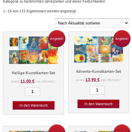
Kategorie zu bestimmten Jahreszeiten und deren Festlichkeiten
Nach
1–16 von 155 Ergebnissen werden angezeigt
Aktualität
sortiert
Angebot!
Angebot!
Advents-Kunstkarten-Set
Heilige-Kunstkarten-Set
13,90
€
Ursprünglicher
Aktueller
14,40
€
11,00
€
(inkl. 19% MwSt.) *
Ursprünglicher
Aktueller
12,00
€
(inkl. 19% MwSt.) *
Preis
Preis
Preis
Preis
Advents-
Heilige-
war:
ist:
war:
ist:
Kunstkarten-
Kunstkarten-
14,40 €
13,90 €.
12,00 €
11,00 €.
Set
Set
In den Warenkorb
In den Warenkorb
Menge
Menge