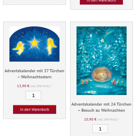
In den Warenkorb
Türchen
-
Wunder
der
Weihnacht
Menge
Adventskalender mit 37 Türchen
– Weihnachtsstern
13,90
€
(inkl. 19% MwSt.) *
Adventskalender
mit
Adventskalender mit 24 Türchen
37
In den Warenkorb
– Besuch zu Weihnachten
Türchen
10,90
€
(inkl. 19% MwSt.) *
-
Weihnachtsstern
Adventskalender
Menge
mit