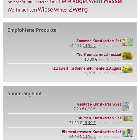
Vögel
Wasser
Tiere
Wald
Tier
See
Sommer
Set
Sterne
Zwerg
Wiese
Weihnachten
Winter
Empfohlene Produkte
Sommer-Kunstkarten-Set
Ursprünglicher
Aktueller
14,40
€
13,90
€
(inkl. 19% MwSt.) *
Preis
Preis
∙Tierfreunde im Jahreslauf
war:
ist:
14,40 €
10,90
€
13,90 €.
(inkl. 7% MwSt.) *
∙Zu zweit im Sonnenblumenfeld, August
1,20
€
(inkl. 19% MwSt.) *
Sonderangebot
Geburts-Kunstkarten-Set
Ursprünglicher
Aktueller
7,20
€
6,50
€
(inkl. 19% MwSt.) *
Preis
Preis
war:
ist:
Blumen-Kunstkarten-Set
Ursprünglicher
Aktueller
7,20 €
6,50 €.
21,60
€
19,90
€
(inkl. 19% MwSt.) *
Preis
Preis
Elementarwesen-Kunstkarten-Set
war:
ist:
Ursprünglicher
Aktueller
14,40
€
21,60 €
13,90
€
19,90 €.
(inkl. 19% MwSt.) *