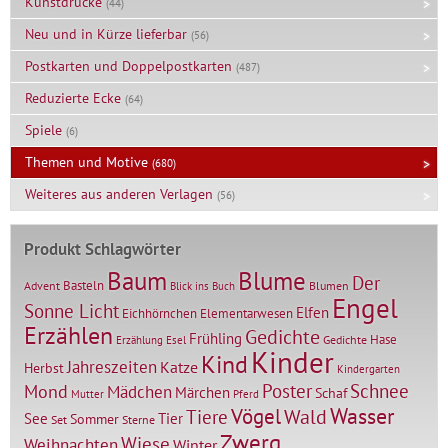
Kunstdrucke
(44)
Neu und in Kürze lieferbar
(56)
Postkarten und Doppelpostkarten
(487)
Reduzierte Ecke
(64)
Spiele
(6)
Themen und Motive
(680)
Weiteres aus anderen Verlagen
(56)
Produkt Schlagwörter
Baum
Blume
Der
Basteln
Advent
Blumen
Blick ins Buch
Engel
Sonne Licht
Elfen
Elementarwesen
Eichhörnchen
Erzählen
Gedichte
Frühling
Hase
Gedichte
Erzählung
Esel
Kinder
Kind
Jahreszeiten
Katze
Herbst
Kindergarten
Mond
Poster
Schnee
Mädchen
Märchen
Schaf
Mutter
Pferd
Vögel
Wasser
Tiere
Wald
Tier
See
Sommer
Set
Sterne
Zwerg
Wiese
Weihnachten
Winter