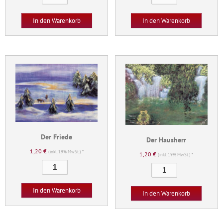
dem
Geheimnisvolle
Regen
Menge
In den Warenkorb
In den Warenkorb
Menge
Der Friede
Der Hausherr
1,20
€
(inkl. 19% MwSt.) *
1,20
€
(inkl. 19% MwSt.) *
Der
Der
Friede
Hausherr
Menge
Menge
In den Warenkorb
In den Warenkorb