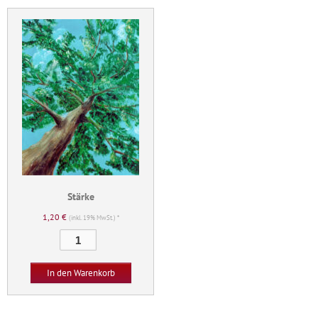
Stärke
1,20
€
(inkl. 19% MwSt.) *
Stärke
Menge
In den Warenkorb