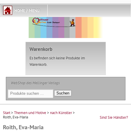
Warenkorb
Es befinden sich keine Produkte im
Warenkorb.
WebShop des Mellinger Verlags
Suchen
Suchen
nach:
Start
>
Themen und Motive
>
nach Künstler
>
Roith, Eva-Maria
Sind Sie Händler?
Roith, Eva-Maria