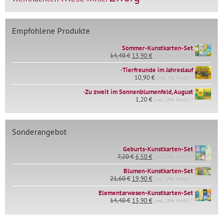
Empfohlene Produkte
Sommer-Kunstkarten-Set
Ursprünglicher
Aktueller
14,40
€
13,90
€
(inkl. 19% MwSt.) *
Preis
Preis
∙Tierfreunde im Jahreslauf
war:
ist:
14,40 €
10,90
€
13,90 €.
(inkl. 7% MwSt.) *
∙Zu zweit im Sonnenblumenfeld, August
1,20
€
(inkl. 19% MwSt.) *
Sonderangebot
Geburts-Kunstkarten-Set
Ursprünglicher
Aktueller
7,20
€
6,50
€
(inkl. 19% MwSt.) *
Preis
Preis
war:
ist:
Blumen-Kunstkarten-Set
Ursprünglicher
Aktueller
7,20 €
6,50 €.
21,60
€
19,90
€
(inkl. 19% MwSt.) *
Preis
Preis
Elementarwesen-Kunstkarten-Set
war:
ist:
Ursprünglicher
Aktueller
14,40
€
21,60 €
13,90
€
19,90 €.
(inkl. 19% MwSt.) *
Preis
Preis
war:
ist:
14,40 €
13,90 €.