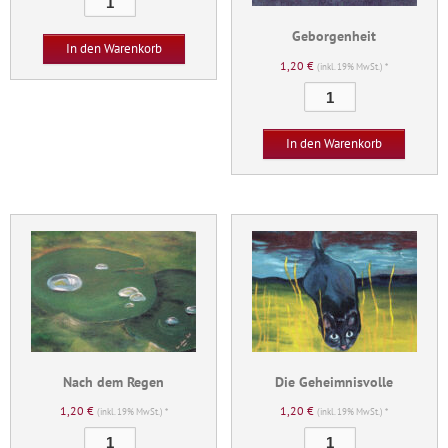
Menge
Geborgenheit
In den Warenkorb
1,20
€
(inkl. 19% MwSt.) *
Geborgenheit
Menge
In den Warenkorb
Nach dem Regen
Die Geheimnisvolle
1,20
€
1,20
€
(inkl. 19% MwSt.) *
(inkl. 19% MwSt.) *
Nach
Die