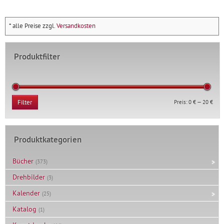
* alle Preise zzgl.
Versandkosten
Produktfilter
Min.
Max.
Preis:
0 €
—
20 €
Filter
Prei
Prei
Produktkategorien
Bücher
(373)
Drehbilder
(3)
Kalender
(25)
Katalog
(1)