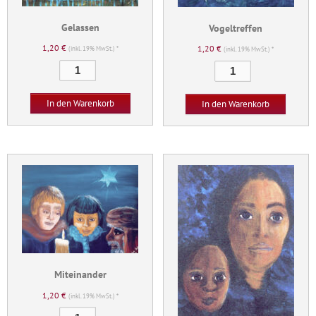
Gelassen
Vogeltreffen
1,20
€
1,20
€
(inkl. 19% MwSt.) *
(inkl. 19% MwSt.) *
Gelassen
Vogeltreffen
Menge
Menge
In den Warenkorb
In den Warenkorb
Miteinander
1,20
€
(inkl. 19% MwSt.) *
Miteinander