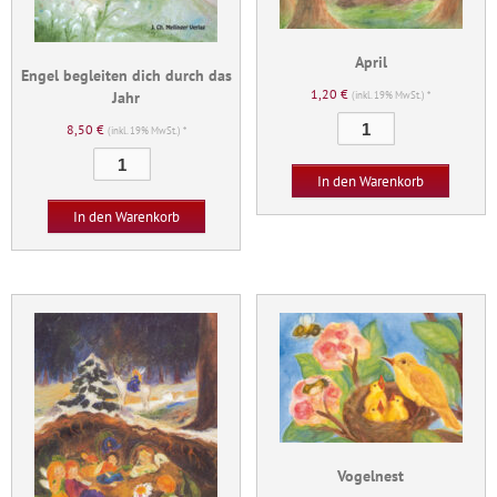
April
Engel begleiten dich durch das
1,20
€
Jahr
(inkl. 19% MwSt.) *
April
8,50
€
(inkl. 19% MwSt.) *
Menge
Engel
In den Warenkorb
begleiten
dich
In den Warenkorb
durch
das
Jahr
Menge
Vogelnest