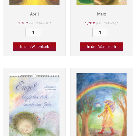
April
März
1,20
€
1,20
€
(inkl. 19% MwSt.) *
(inkl. 19% MwSt.) *
April
März
Menge
Menge
In den Warenkorb
In den Warenkorb