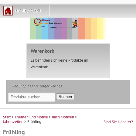
Warenkorb
Es befinden sich keine Produkte im
Warenkorb.
WebShop des Mellinger Verlags
Suchen
Suchen
nach:
Start
>
Themen und Motive
>
nach Motiven
>
Jahreszeiten
> Frühling
Sind Sie Händler?
Frühling