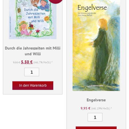
Durch die Jahreszeiten mit Milli
und Willi
5,50
€
Ursprünglicher
Aktueller
9,50
€
(inkl. 7% MwSt.) *
Preis
Preis
Durch
war:
ist:
die
9,50 €
5,50 €.
Jahreszeiten
In den Warenkorb
mit
Milli
Engelverse
und
9,95
€
Willi
(inkl. 19% MwSt.) *
Menge
Engelverse
Menge