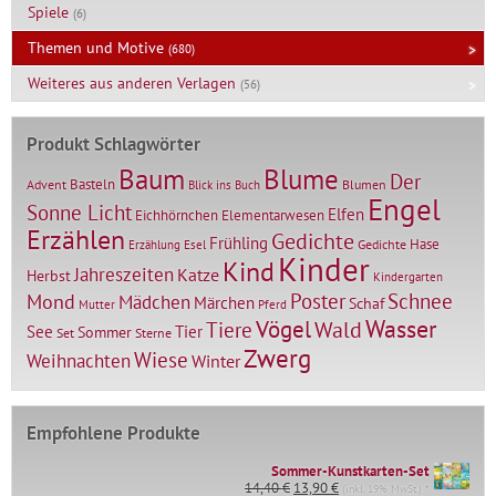
Spiele
(6)
Themen und Motive
(680)
Weiteres aus anderen Verlagen
(56)
Produkt Schlagwörter
Baum
Blume
Der
Basteln
Advent
Blumen
Blick ins Buch
Engel
Sonne Licht
Elfen
Elementarwesen
Eichhörnchen
Erzählen
Gedichte
Frühling
Hase
Gedichte
Erzählung
Esel
Kinder
Kind
Jahreszeiten
Katze
Herbst
Kindergarten
Mond
Poster
Schnee
Mädchen
Märchen
Schaf
Mutter
Pferd
Vögel
Wasser
Tiere
Wald
Tier
See
Sommer
Set
Sterne
Zwerg
Wiese
Weihnachten
Winter
Empfohlene Produkte
Sommer-Kunstkarten-Set
Ursprünglicher
Aktueller
14,40
€
13,90
€
(inkl. 19% MwSt.) *