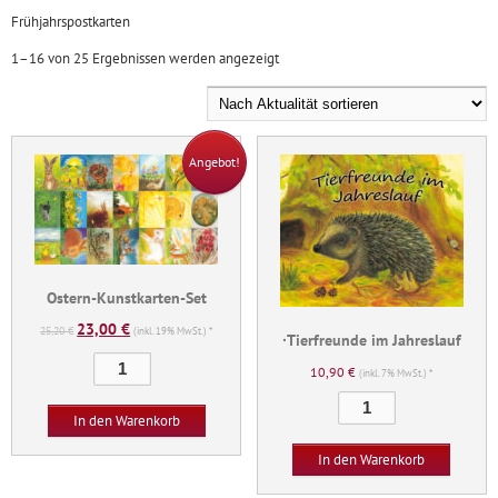
Frühjahrspostkarten
Nach
1–16 von 25 Ergebnissen werden angezeigt
Aktualität
sortiert
Angebot!
Ostern-Kunstkarten-Set
23,00
€
Ursprünglicher
Aktueller
25,20
€
(inkl. 19% MwSt.) *
∙Tierfreunde im Jahreslauf
Preis
Preis
Ostern-
10,90
€
(inkl. 7% MwSt.) *
war:
ist:
Kunstkarten-
∙Tierfreunde
25,20 €
23,00 €.
Set
In den Warenkorb
im
Menge
Jahreslauf
In den Warenkorb
Menge