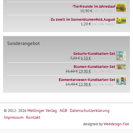
Preis
Preis
∙Tierfreunde im Jahreslauf
war:
ist:
14,40 €
10,90
€
13,90 €.
(inkl. 7% MwSt.) *
∙Zu zweit im Sonnenblumenfeld, August
1,20
€
(inkl. 19% MwSt.) *
Sonderangebot
Geburts-Kunstkarten-Set
Ursprünglicher
Aktueller
7,20
€
6,50
€
(inkl. 19% MwSt.) *
Preis
Preis
war:
ist:
Blumen-Kunstkarten-Set
Ursprünglicher
Aktueller
7,20 €
6,50 €.
21,60
€
19,90
€
(inkl. 19% MwSt.) *
Preis
Preis
Elementarwesen-Kunstkarten-Set
war:
ist:
Ursprünglicher
Aktueller
14,40
€
21,60 €
13,90
€
19,90 €.
(inkl. 19% MwSt.) *
Preis
Preis
war:
ist:
14,40 €
13,90 €.
Mellinger Verlag
AGB
Datenschutzerklärung
© 2012- 2026
Impressum
Kontakt
designed by
Webdesign-Fee