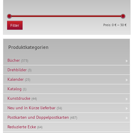
Min.
Max.
Preis:
0 €
—
30 €
Filter
Prei
Prei
Produktkategorien
Bücher
(373)
Drehbilder
(3)
Kalender
(25)
Katalog
(1)
Kunstdrucke
(44)
Neu und in Kürze lieferbar
(56)
Postkarten und Doppelpostkarten
(487)
Reduzierte Ecke
(64)