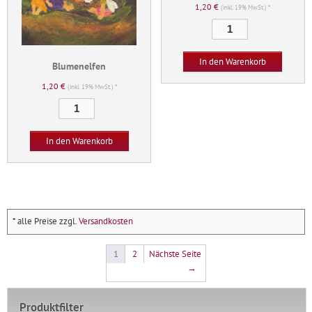
1,20
€
(inkl. 19% MwSt.) *
Vogelnest
Menge
In den Warenkorb
Blumenelfen
1,20
€
(inkl. 19% MwSt.) *
Blumenelfen
Menge
In den Warenkorb
* alle Preise zzgl.
Versandkosten
1
2
Nächste Seite
→
Produktfilter