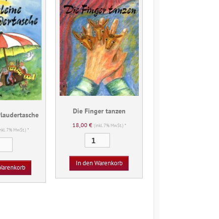
Die Finger tanzen
Plaudertasche
18,00
€
(inkl. 7% MwSt.) *
inkl. 7% MwSt.) *
Die
Die
Finger
kleine
tanzen
In den Warenkorb
Plaudertasche
Warenkorb
Menge
Menge