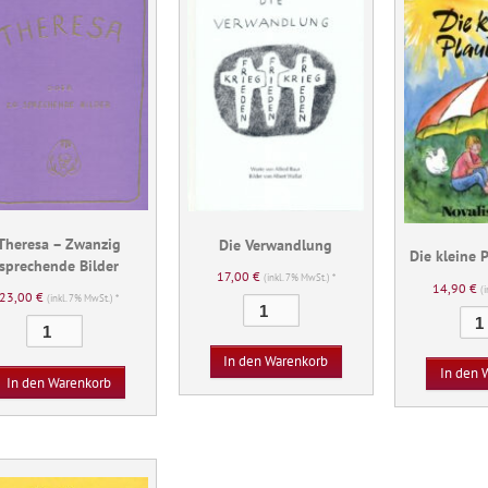
Theresa – Zwanzig
Die Verwandlung
Die kleine 
sprechende Bilder
17,00
€
(inkl. 7% MwSt.) *
14,90
€
(
23,00
€
(inkl. 7% MwSt.) *
Die
Theresa
Verwandlung
-
Menge
In den Warenkorb
Zwanzig
In den 
In den Warenkorb
sprechende
Bilder
Menge