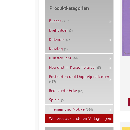
Produktkategorien
Bücher
(373)
Drehbilder
(3)
Kalender
(25)
Katalog
(1)
Kunstdrucke
(44)
Neu und in Kürze lieferbar
(56)
Postkarten und Doppelpostkarten
(487)
Reduzierte Ecke
(64)
Spiele
(6)
Themen und Motive
(680)
Weiteres aus anderen Verlagen
(56)