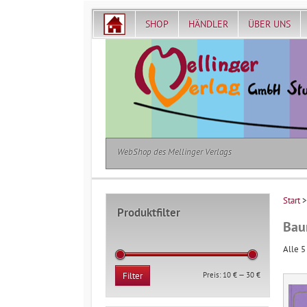
SHOP
HÄNDLER
ÜBER UNS
WebShop des Mellinger Verlags
Start
Produktfilter
Baur
Alle 5
Min.
Max.
Preis:
10 €
—
30 €
Filter
Preis
Preis