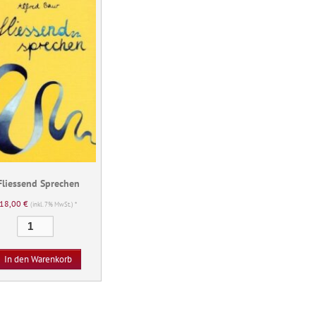
Fliessend Sprechen
18,00
€
(inkl. 7% MwSt.) *
Fliessend
Sprechen
Menge
In den Warenkorb