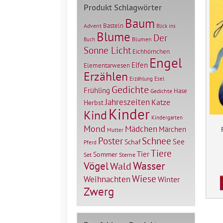
Produkt Schlagwörter
Baum
Basteln
Advent
Blick ins
Blume
Der
Blumen
Buch
Sonne Licht
Eichhörnchen
Engel
Elfen
Elementarwesen
Erzählen
Erzählung
Esel
Gedichte
Frühling
Hase
Gedichte
Jahreszeiten
Katze
Herbst
Kinder
Kind
Kindergarten
Mond
Mädchen
Märchen
Mutter
Poster
Schnee
See
Schaf
Pferd
Tiere
Tier
Sommer
Set
Sterne
Vögel
Wasser
Wald
Wiese
Weihnachten
Winter
Zwerg