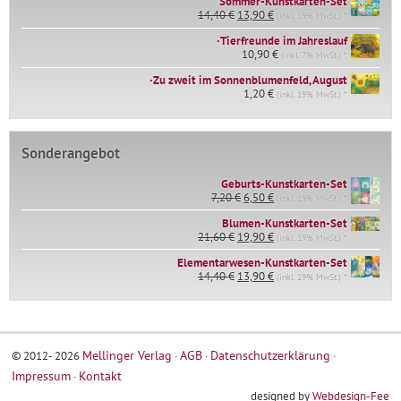
Sommer-Kunstkarten-Set
Ursprünglicher
Aktueller
14,40
€
13,90
€
(inkl. 19% MwSt.) *
Preis
Preis
∙Tierfreunde im Jahreslauf
war:
ist:
14,40 €
10,90
€
13,90 €.
(inkl. 7% MwSt.) *
∙Zu zweit im Sonnenblumenfeld, August
1,20
€
(inkl. 19% MwSt.) *
Sonderangebot
Geburts-Kunstkarten-Set
Ursprünglicher
Aktueller
7,20
€
6,50
€
(inkl. 19% MwSt.) *
Preis
Preis
war:
ist:
Blumen-Kunstkarten-Set
Ursprünglicher
Aktueller
7,20 €
6,50 €.
21,60
€
19,90
€
(inkl. 19% MwSt.) *
Preis
Preis
Elementarwesen-Kunstkarten-Set
war:
ist:
Ursprünglicher
Aktueller
14,40
€
21,60 €
13,90
€
19,90 €.
(inkl. 19% MwSt.) *
Preis
Preis
war:
ist:
14,40 €
13,90 €.
Mellinger Verlag
AGB
Datenschutzerklärung
© 2012- 2026
Impressum
Kontakt
designed by
Webdesign-Fee