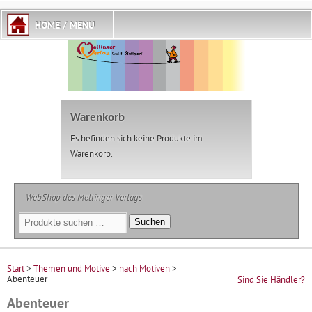
Warenkorb
Es befinden sich keine Produkte im
Warenkorb.
WebShop des Mellinger Verlags
Suchen
Suchen
nach:
Start
>
Themen und Motive
>
nach Motiven
>
Abenteuer
Sind Sie Händler?
Abenteuer