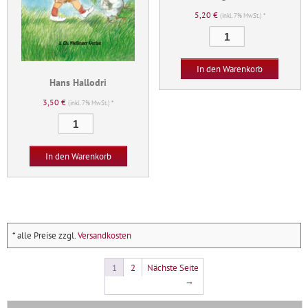
5,20
€
(inkl. 7% MwSt.) *
Zwergenklaus
Menge
In den Warenkorb
Hans Hallodri
3,50
€
(inkl. 7% MwSt.) *
Hans
Hallodri
Menge
In den Warenkorb
* alle Preise zzgl.
Versandkosten
1
2
Nächste Seite
→