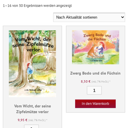
Nach
1–16 von 30 Ergebnissen werden angezeigt
Aktualität
sortiert
Zwerg Bodo und die Füchsin
8,50
€
(inkl. 7% MwSt.) *
Zwerg
Bodo
und
In den Warenkorb
Vom Wicht, der seine
die
Zipfelmütze verlor
Füchsin
9,95
€
Menge
(inkl. 7% MwSt.) *
Vom