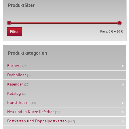
Produktfilter
Min.
Max.
Preis:
0 €
—
20 €
Filter
Prei
Prei
Produktkategorien
Bücher
(373)
Drehbilder
(3)
Kalender
(25)
Katalog
(1)
Kunstdrucke
(44)
Neu und in Kürze lieferbar
(56)
Postkarten und Doppelpostkarten
(487)