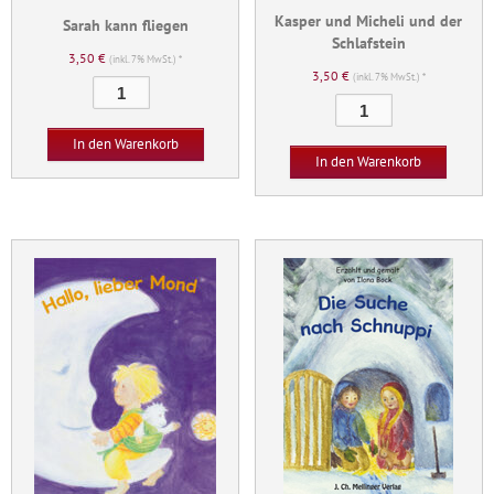
Kasper und Micheli und der
Sarah kann fliegen
Schlafstein
3,50
€
(inkl. 7% MwSt.) *
3,50
€
(inkl. 7% MwSt.) *
Sarah
Kasper
kann
und
fliegen
In den Warenkorb
Micheli
Menge
In den Warenkorb
und
der
Schlafstein
Menge