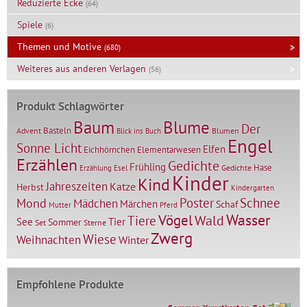
Reduzierte Ecke
(64)
Spiele
(6)
Themen und Motive
(680)
Weiteres aus anderen Verlagen
(56)
Produkt Schlagwörter
Baum
Blume
Der
Basteln
Advent
Blumen
Blick ins Buch
Engel
Sonne Licht
Elfen
Elementarwesen
Eichhörnchen
Erzählen
Gedichte
Frühling
Hase
Gedichte
Erzählung
Esel
Kinder
Kind
Jahreszeiten
Katze
Herbst
Kindergarten
Mond
Poster
Schnee
Mädchen
Märchen
Schaf
Mutter
Pferd
Vögel
Wasser
Tiere
Wald
Tier
See
Sommer
Set
Sterne
Zwerg
Wiese
Weihnachten
Winter
Empfohlene Produkte