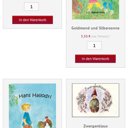
Die
alte
Mühle
In den Warenkorb
Menge
Goldmond und Silbersonne
3,50
€
(inkl. 7% MwSt.) *
Goldmond
und
Silbersonne
In den Warenkorb
Menge
Zwergenklaus