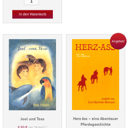
Wicht,
der
In den Warenkorb
seine
Zipfelmütze
verlor
Menge
Angebot!
Herz Ass – eine Abenteuer
Jool und Tosa
Pferdegeschichte
9,80
€
(inkl. 7% MwSt.) *