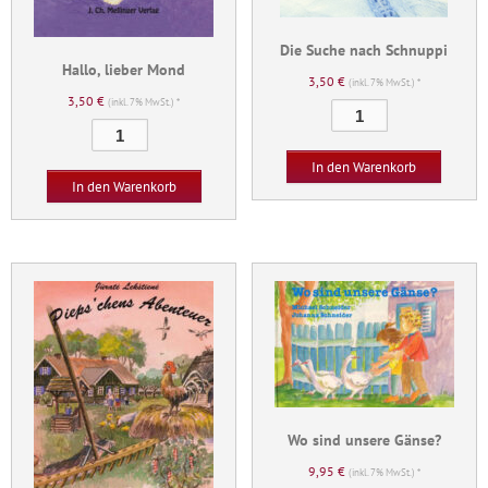
Die Suche nach Schnuppi
Hallo, lieber Mond
3,50
€
(inkl. 7% MwSt.) *
3,50
€
(inkl. 7% MwSt.) *
Die
Hallo,
Suche
lieber
nach
In den Warenkorb
Mond
Schnuppi
In den Warenkorb
Menge
Menge
Wo sind unsere Gänse?
9,95
€
(inkl. 7% MwSt.) *