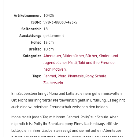
Artikelnummer:
10425
ISBN:
978-3-88069-425-5
Seitenzahl:
18
Ausstattung:
geklammert
Höhe:
15 cm
Breite:
10 cm
Kategorie:
Abenteuer
,
Bilderbücher
,
Bücher
,
Kinder- und
Jugendbücher
,
Melli, Tobi und ihre Freunde
,
nach Motiven
.
Tags:
Fahrrad
,
Pferd
,
Phantasie
,
Pony
,
Schule
,
Zauberstein
.
Ein Zauberstein bringt Mona und Lotte zu einem geheimnissvollen
Ort. Nicht nur ihr größter Pferdewunsch geht in Erfüllung. Es beginnt
auch eine wunderbare Freundschaft zwischen den beiden.
Mona radelt jeden Tag mit ihrem Fahrrad ‚Polly‘ zur Schule. Aber
eigentlich ist Polly ihr Shettlandpony. Eines Nachmittags trifft sie
Lotte, die ihr ihren Zauberstein zeigt und sie mit auf ein Abenteuer