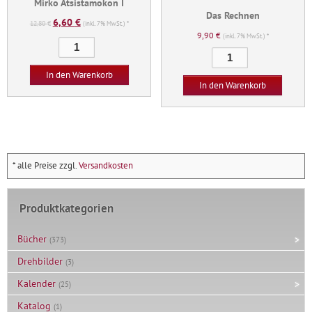
Mirko Atsistamokon I
Das Rechnen
6,60
€
Ursprünglicher
Aktueller
12,80
€
(inkl. 7% MwSt.) *
9,90
€
Preis
Preis
(inkl. 7% MwSt.) *
Mirko
war:
ist:
Das
Atsistamokon
12,80 €
6,60 €.
Rechnen
I
In den Warenkorb
Menge
In den Warenkorb
Menge
* alle Preise zzgl.
Versandkosten
Produktkategorien
Bücher
(373)
Drehbilder
(3)
Kalender
(25)
Katalog
(1)