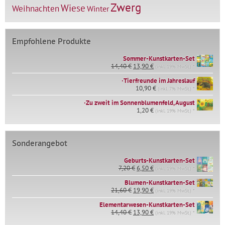
Zwerg
Wiese
Weihnachten
Winter
Empfohlene Produkte
Sommer-Kunstkarten-Set
Ursprünglicher
Aktueller
14,40
€
13,90
€
(inkl. 19% MwSt.) *
Preis
Preis
∙Tierfreunde im Jahreslauf
war:
ist:
14,40 €
10,90
€
13,90 €.
(inkl. 7% MwSt.) *
∙Zu zweit im Sonnenblumenfeld, August
1,20
€
(inkl. 19% MwSt.) *
Sonderangebot
Geburts-Kunstkarten-Set
Ursprünglicher
Aktueller
7,20
€
6,50
€
(inkl. 19% MwSt.) *
Preis
Preis
war:
ist:
Blumen-Kunstkarten-Set
Ursprünglicher
Aktueller
7,20 €
6,50 €.
21,60
€
19,90
€
(inkl. 19% MwSt.) *
Preis
Preis
Elementarwesen-Kunstkarten-Set
war:
ist:
Ursprünglicher
Aktueller
14,40
€
21,60 €
13,90
€
19,90 €.
(inkl. 19% MwSt.) *
Preis
Preis