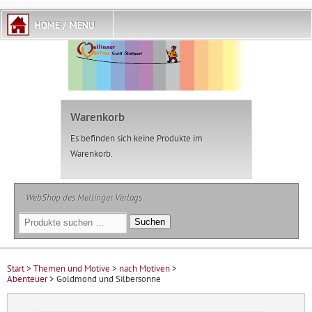
Warenkorb
Es befinden sich keine Produkte im
Warenkorb.
WebShop des Mellinger Verlags
Suchen
Suchen
nach:
Start
>
Themen und Motive
>
nach Motiven
>
Abenteuer
> Goldmond und Silbersonne