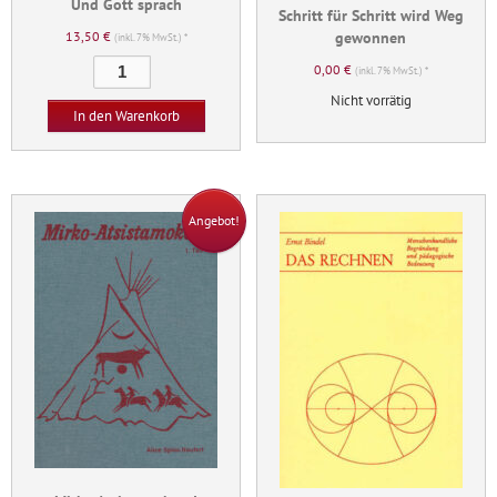
Und Gott sprach
Schritt für Schritt wird Weg
gewonnen
13,50
€
(inkl. 7% MwSt.) *
Und
0,00
€
(inkl. 7% MwSt.) *
Gott
Nicht vorrätig
sprach
In den Warenkorb
Menge
Angebot!