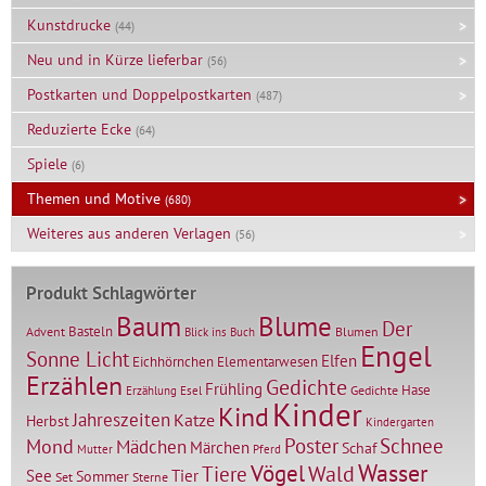
Kunstdrucke
(44)
Neu und in Kürze lieferbar
(56)
Postkarten und Doppelpostkarten
(487)
Reduzierte Ecke
(64)
Spiele
(6)
Themen und Motive
(680)
Weiteres aus anderen Verlagen
(56)
Produkt Schlagwörter
Baum
Blume
Der
Basteln
Advent
Blumen
Blick ins Buch
Engel
Sonne Licht
Elfen
Elementarwesen
Eichhörnchen
Erzählen
Gedichte
Frühling
Hase
Gedichte
Erzählung
Esel
Kinder
Kind
Jahreszeiten
Katze
Herbst
Kindergarten
Mond
Poster
Schnee
Mädchen
Märchen
Schaf
Mutter
Pferd
Vögel
Wasser
Tiere
Wald
Tier
See
Sommer
Set
Sterne