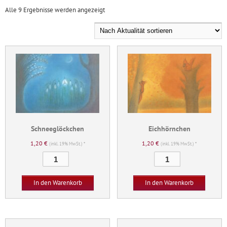
Nach
Alle 9 Ergebnisse werden angezeigt
Aktualität
sortiert
Schneeglöckchen
Eichhörnchen
1,20
€
1,20
€
(inkl. 19% MwSt.) *
(inkl. 19% MwSt.) *
Schneeglöckchen
Eichhörnchen
Menge
Menge
In den Warenkorb
In den Warenkorb