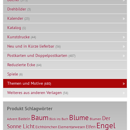
Drehbilder
(3)
Kalender
(25)
Katalog
(1)
Kunstdrucke
(44)
Neu und in Kürze lieferbar
(56)
Postkarten und Doppelpostkarten
(487)
Reduzierte Ecke
(64)
Spiele
(6)
Themen und Motive
(680)
Weiteres aus anderen Verlagen
(56)
Produkt Schlagwörter
Baum
Blume
Der
Basteln
Advent
Blumen
Blick ins Buch
Engel
Sonne Licht
Elfen
Elementarwesen
Eichhörnchen