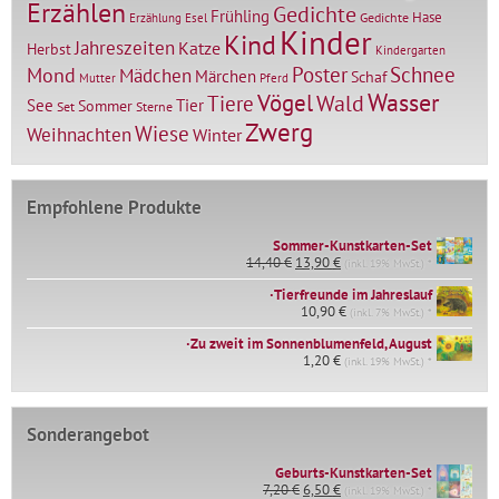
Erzählen
Gedichte
Frühling
Hase
Gedichte
Erzählung
Esel
Kinder
Kind
Jahreszeiten
Katze
Herbst
Kindergarten
Mond
Poster
Schnee
Mädchen
Märchen
Schaf
Mutter
Pferd
Vögel
Wasser
Tiere
Wald
Tier
See
Sommer
Set
Sterne
Zwerg
Wiese
Weihnachten
Winter
Empfohlene Produkte
Sommer-Kunstkarten-Set
Ursprünglicher
Aktueller
14,40
€
13,90
€
(inkl. 19% MwSt.) *
Preis
Preis
∙Tierfreunde im Jahreslauf
war:
ist:
14,40 €
10,90
€
13,90 €.
(inkl. 7% MwSt.) *
∙Zu zweit im Sonnenblumenfeld, August
1,20
€
(inkl. 19% MwSt.) *
Sonderangebot
Geburts-Kunstkarten-Set
Ursprünglicher
Aktueller
7,20
€
6,50
€
(inkl. 19% MwSt.) *