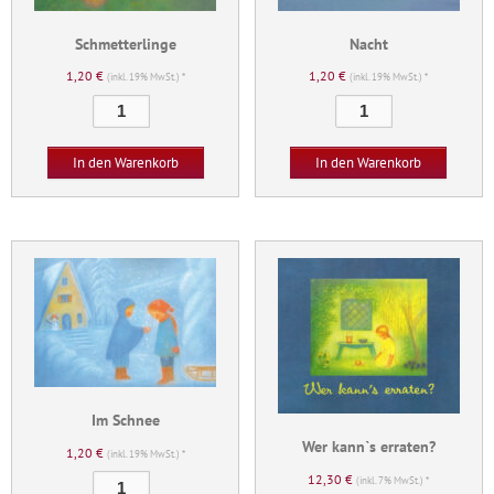
Schmetterlinge
Nacht
1,20
€
1,20
€
(inkl. 19% MwSt.) *
(inkl. 19% MwSt.) *
Schmetterlinge
Nacht
Menge
Menge
In den Warenkorb
In den Warenkorb
Im Schnee
Wer kann`s erraten?
1,20
€
(inkl. 19% MwSt.) *
12,30
€
Im
(inkl. 7% MwSt.) *