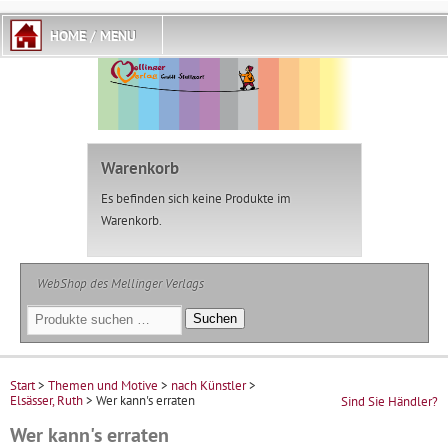
Warenkorb
Es befinden sich keine Produkte im
Warenkorb.
WebShop des Mellinger Verlags
Suchen
Suchen
nach:
Start
>
Themen und Motive
>
nach Künstler
>
Elsässer, Ruth
> Wer kann's erraten
Sind Sie Händler?
Wer kann's erraten