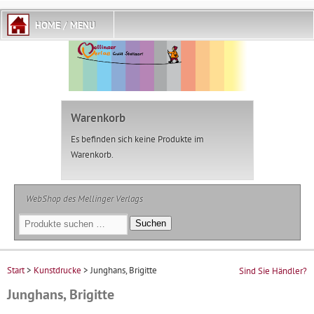
Warenkorb
Es befinden sich keine Produkte im
Warenkorb.
WebShop des Mellinger Verlags
Suchen
Suchen
nach:
Start
>
Kunstdrucke
> Junghans, Brigitte
Sind Sie Händler?
Junghans, Brigitte