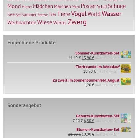
Mond
Poster
Schnee
Mädchen
Märchen
Schaf
Mutter
Pferd
Vögel
Wasser
Tiere
Wald
Tier
See
Sommer
Set
Sterne
Zwerg
Wiese
Weihnachten
Winter
Empfohlene Produkte
Sommer-Kunstkarten-Set
Ursprünglicher
Aktueller
14,40
€
13,90
€
(inkl. 19% MwSt.) *
Preis
Preis
∙Tierfreunde im Jahreslauf
war:
ist:
14,40 €
10,90
€
13,90 €.
(inkl. 7% MwSt.) *
∙Zu zweit im Sonnenblumenfeld, August
1,20
€
(inkl. 19% MwSt.) *
Sonderangebot
Geburts-Kunstkarten-Set
Ursprünglicher
Aktueller
7,20
€
6,50
€
(inkl. 19% MwSt.) *
Preis
Preis
war:
ist:
Blumen-Kunstkarten-Set
Ursprünglicher
Aktueller
7,20 €
6,50 €.
21,60
€
19,90
€
(inkl. 19% MwSt.) *