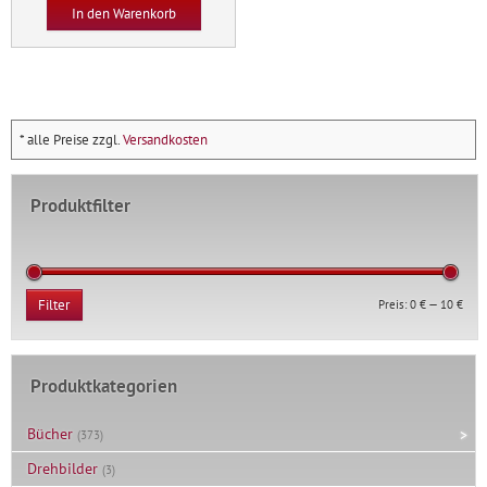
Liebe,
In den Warenkorb
A4
Menge
* alle Preise zzgl.
Versandkosten
Produktfilter
Min.
Max.
Preis:
0 €
—
10 €
Filter
Prei
Prei
Produktkategorien
Bücher
(373)
Drehbilder
(3)