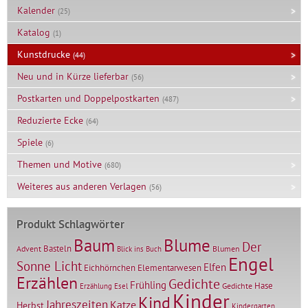
Kalender
(25)
Katalog
(1)
Kunstdrucke
(44)
Neu und in Kürze lieferbar
(56)
Postkarten und Doppelpostkarten
(487)
Reduzierte Ecke
(64)
Spiele
(6)
Themen und Motive
(680)
Weiteres aus anderen Verlagen
(56)
Produkt Schlagwörter
Baum
Blume
Der
Basteln
Advent
Blumen
Blick ins Buch
Engel
Sonne Licht
Elfen
Elementarwesen
Eichhörnchen
Erzählen
Gedichte
Frühling
Hase
Gedichte
Erzählung
Esel
Kinder
Kind
Jahreszeiten
Katze
Herbst
Kindergarten