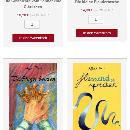
Die Geschichte vom Sonnenkind
Die kleine Plaudertasche
Glöckchen
14,90
€
(inkl. 7% MwSt.) *
10,20
€
(inkl. 7% MwSt.) *
Die
Die
kleine
Geschichte
Plaudertasche
In den Warenkorb
vom
Menge
In den Warenkorb
Sonnenkind
Glöckchen
Menge