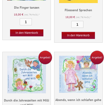
Die Finger tanzen
Fliessend Sprechen
18,00
€
(inkl. 7% MwSt.) *
18,00
€
(inkl. 7% MwSt.) *
Die
Fliessend
Finger
Sprechen
tanzen
In den Warenkorb
Menge
In den Warenkorb
Menge
Angebot!
Angebot!
Abends, wenn ich schlafen gehe
Durch die Jahreszeiten mit Milli
und Willi