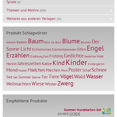
Spiele
(6)
Themen und Motive
(680)
Weiteres aus anderen Verlagen
(56)
Produkt Schlagwörter
Baum
Blume
Der
Basteln
Advent
Blumen
Blick ins Buch
Engel
Sonne Licht
Elfen
Elementarwesen
Eichhörnchen
Erzählen
Gedichte
Frühling
Hase
Gedichte
Erzählung
Esel
Kinder
Kind
Jahreszeiten
Katze
Herbst
Kindergarten
Mond
Poster
Schnee
Mädchen
Märchen
Schaf
Mutter
Pferd
Vögel
Wasser
Tiere
Wald
Tier
See
Sommer
Set
Sterne
Zwerg
Wiese
Weihnachten
Winter
Empfohlene Produkte
Sommer-Kunstkarten-Set
Ursprünglicher
Aktueller
14,40
€
13,90
€
(inkl. 19% MwSt.) *