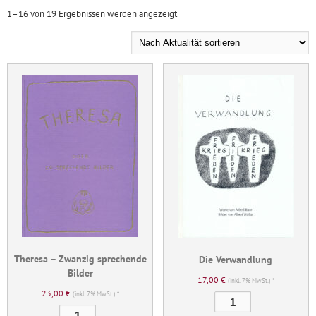
Nach
1–16 von 19 Ergebnissen werden angezeigt
Aktualität
sortiert
Theresa – Zwanzig sprechende
Die Verwandlung
Bilder
17,00
€
(inkl. 7% MwSt.) *
23,00
€
(inkl. 7% MwSt.) *
Die
Theresa
Verwandlung