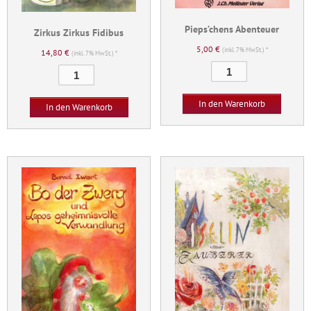
Pieps’chens Abenteuer
Zirkus Zirkus Fidibus
5,00
€
(inkl. 7% MwSt.) *
14,80
€
(inkl. 7% MwSt.) *
Pieps'chens
Zirkus
Abenteuer
Zirkus
Menge
Fidibus
In den Warenkorb
In den Warenkorb
Menge