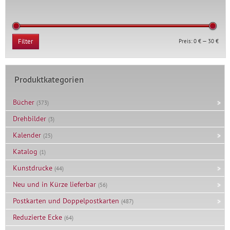
Min.
Max.
Preis:
0 €
—
30 €
Filter
Prei
Prei
Produktkategorien
Bücher
(373)
Drehbilder
(3)
Kalender
(25)
Katalog
(1)
Kunstdrucke
(44)
Neu und in Kürze lieferbar
(56)
Postkarten und Doppelpostkarten
(487)
Reduzierte Ecke
(64)