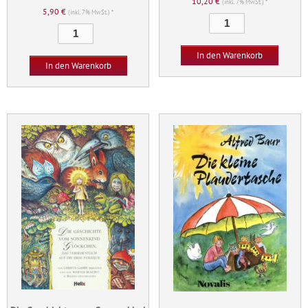
10,20
€
(inkl. 7% MwSt.) *
5,90
€
(inkl. 7% MwSt.) *
Die
Die
Geschichte
Bronnen
vom
In den Warenkorb
Menge
Tausendfüßler
In den Warenkorb
Adolar
Menge