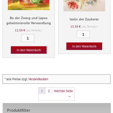
Bo der Zwerg und Lepos
Iselin der Zauberer
geheimnisvolle Verwandlung
15,30
€
(inkl. 7% MwSt.) *
12,50
€
(inkl. 7% MwSt.) *
Iselin
Bo
der
der
Zauberer
In den Warenkorb
Zwerg
Menge
In den Warenkorb
und
Lepos
geheimnisvolle
Verwandlung
Menge
* alle Preise zzgl.
Versandkosten
1
2
Nächste Seite
→
Produktfilter