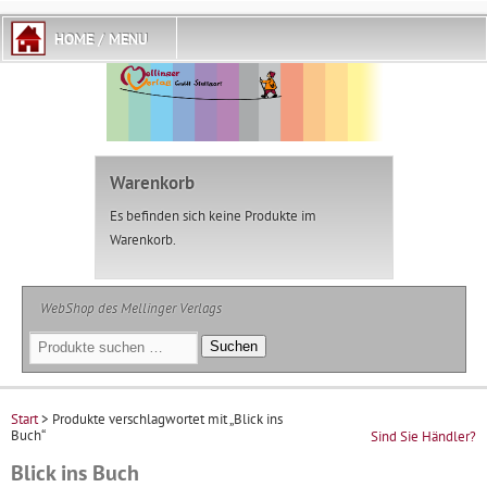
Warenkorb
Es befinden sich keine Produkte im
Warenkorb.
WebShop des Mellinger Verlags
Suchen
Suchen
nach:
Start
> Produkte verschlagwortet mit „Blick ins
Buch“
Sind Sie Händler?
Blick ins Buch