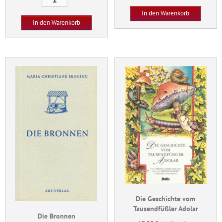
-
Menge
In den Warenkorb
Zwanzig
In den Warenkorb
sprechende
Bilder
Menge
Die Geschichte vom
Tausendfüßler Adolar
Die Bronnen