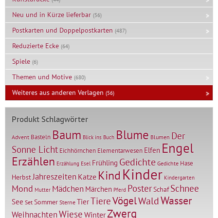
Neu und in Kürze lieferbar
(56)
Postkarten und Doppelpostkarten
(487)
Reduzierte Ecke
(64)
Spiele
(6)
Themen und Motive
(680)
Weiteres aus anderen Verlagen
(56)
Produkt Schlagwörter
Baum
Blume
Der
Basteln
Advent
Blumen
Blick ins Buch
Engel
Sonne Licht
Elfen
Elementarwesen
Eichhörnchen
Erzählen
Gedichte
Frühling
Hase
Gedichte
Erzählung
Esel
Kinder
Kind
Jahreszeiten
Katze
Herbst
Kindergarten
Mond
Poster
Schnee
Mädchen
Märchen
Schaf
Mutter
Pferd
Vögel
Wasser
Tiere
Wald
Tier
See
Sommer
Set
Sterne
Zwerg
Wiese
Weihnachten
Winter