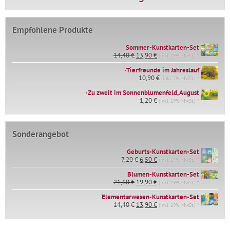
Empfohlene Produkte
Sommer-Kunstkarten-Set
Ursprünglicher
Aktueller
14,40
€
13,90
€
(inkl. 19% MwSt.) *
Preis
Preis
∙Tierfreunde im Jahreslauf
war:
ist:
14,40 €
10,90
€
13,90 €.
(inkl. 7% MwSt.) *
∙Zu zweit im Sonnenblumenfeld, August
1,20
€
(inkl. 19% MwSt.) *
Sonderangebot
Geburts-Kunstkarten-Set
Ursprünglicher
Aktueller
7,20
€
6,50
€
(inkl. 19% MwSt.) *
Preis
Preis
war:
ist:
Blumen-Kunstkarten-Set
Ursprünglicher
Aktueller
7,20 €
6,50 €.
21,60
€
19,90
€
(inkl. 19% MwSt.) *
Preis
Preis
Elementarwesen-Kunstkarten-Set
war:
ist:
Ursprünglicher
Aktueller
14,40
€
21,60 €
13,90
€
19,90 €.
(inkl. 19% MwSt.) *
Preis
Preis
war:
ist:
14,40 €
13,90 €.