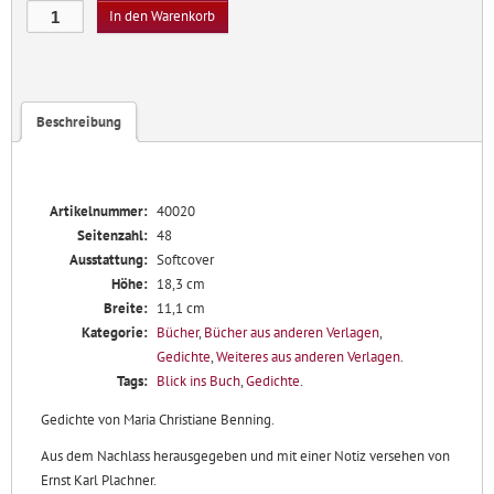
Die
In den Warenkorb
Bronnen
Menge
Beschreibung
Artikelnummer:
40020
Seitenzahl:
48
Ausstattung:
Softcover
Höhe:
18,3 cm
Breite:
11,1 cm
Kategorie:
Bücher
,
Bücher aus anderen Verlagen
,
Gedichte
,
Weiteres aus anderen Verlagen
.
Tags:
Blick ins Buch
,
Gedichte
.
Gedichte von Maria Christiane Benning.
Aus dem Nachlass herausgegeben und mit einer Notiz versehen von
Ernst Karl Plachner.