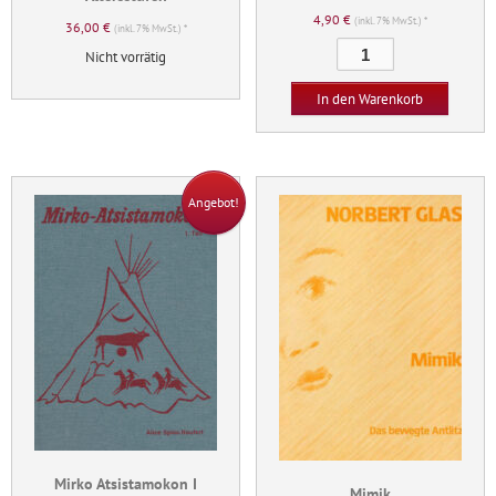
4,90
€
(inkl. 7% MwSt.) *
36,00
€
(inkl. 7% MwSt.) *
Vom
Nicht vorrätig
Spielen
des
In den Warenkorb
Kindes.
Das
Kind
beim
Angebot!
Malen
Menge
Mirko Atsistamokon I
Mimik