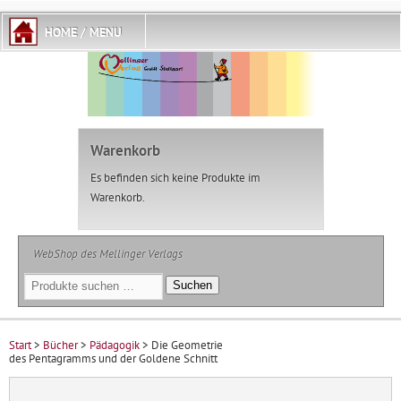
Warenkorb
Es befinden sich keine Produkte im
Warenkorb.
WebShop des Mellinger Verlags
Suchen
Suchen
nach:
Start
>
Bücher
>
Pädagogik
> Die Geometrie
des Pentagramms und der Goldene Schnitt