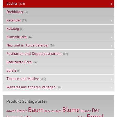
Bücher
(373)
Drehbilder
(3)
Kalender
(25)
Katalog
(1)
Kunstdrucke
(44)
Neu und in Kürze lieferbar
(56)
Postkarten und Doppelpostkarten
(487)
Reduzierte Ecke
(64)
Spiele
(6)
Themen und Motive
(680)
Weiteres aus anderen Verlagen
(56)
Produkt Schlagwörter
Baum
Blume
Der
Basteln
Advent
Blumen
Blick ins Buch
Engel