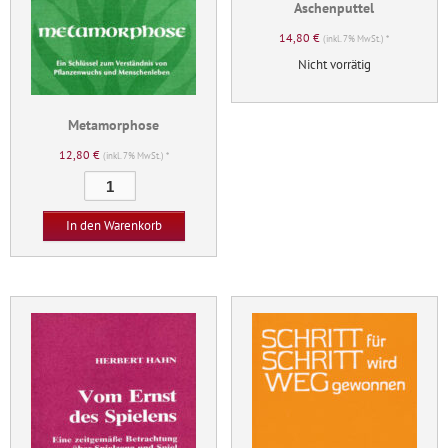
Aschenputtel
14,80
€
(inkl. 7% MwSt.) *
Nicht vorrätig
Metamorphose
12,80
€
(inkl. 7% MwSt.) *
Metamorphose
Menge
In den Warenkorb