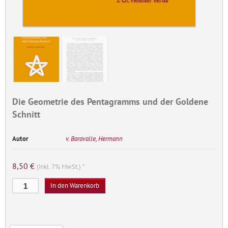
Die Geometrie des Pentagramms und der Goldene
Schnitt
Autor
v. Baravalle, Hermann
8,50
€
(inkl. 7% MwSt.) *
Die
In den Warenkorb
Geometrie
des
Pentagramms
und