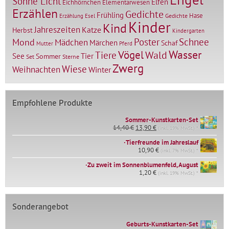
Sonne Licht
Elfen
Elementarwesen
Eichhörnchen
Erzählen
Gedichte
Frühling
Hase
Gedichte
Erzählung
Esel
Kinder
Kind
Jahreszeiten
Katze
Herbst
Kindergarten
Mond
Poster
Schnee
Mädchen
Märchen
Schaf
Mutter
Pferd
Vögel
Wasser
Tiere
Wald
Tier
See
Sommer
Set
Sterne
Zwerg
Wiese
Weihnachten
Winter
Empfohlene Produkte
Sommer-Kunstkarten-Set
Ursprünglicher
Aktueller
14,40
€
13,90
€
(inkl. 19% MwSt.) *
Preis
Preis
∙Tierfreunde im Jahreslauf
war:
ist:
14,40 €
10,90
€
13,90 €.
(inkl. 7% MwSt.) *
∙Zu zweit im Sonnenblumenfeld, August
1,20
€
(inkl. 19% MwSt.) *
Sonderangebot
Geburts-Kunstkarten-Set