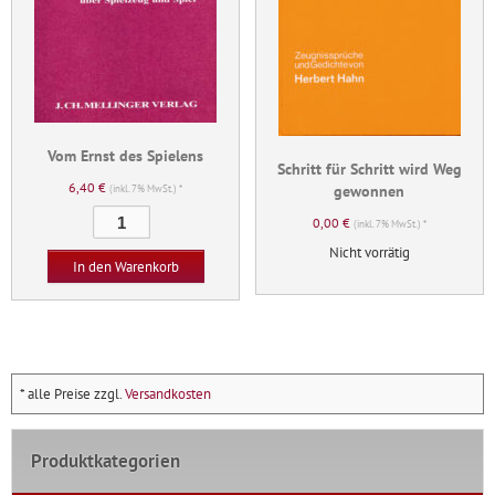
Vom Ernst des Spielens
Schritt für Schritt wird Weg
6,40
€
gewonnen
(inkl. 7% MwSt.) *
Vom
0,00
€
(inkl. 7% MwSt.) *
Ernst
Nicht vorrätig
des
In den Warenkorb
Spielens
Menge
* alle Preise zzgl.
Versandkosten
Produktkategorien