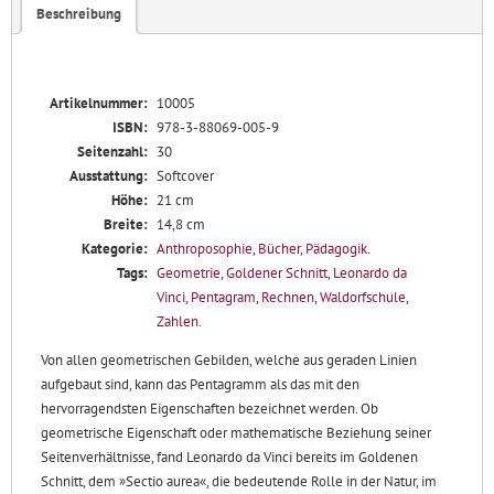
Beschreibung
der
Goldene
Schnitt
Menge
Artikelnummer:
10005
ISBN:
978-3-88069-005-9
Seitenzahl:
30
Ausstattung:
Softcover
Höhe:
21 cm
Breite:
14,8 cm
Kategorie:
Anthroposophie
,
Bücher
,
Pädagogik
.
Tags:
Geometrie
,
Goldener Schnitt
,
Leonardo da
Vinci
,
Pentagram
,
Rechnen
,
Waldorfschule
,
Zahlen
.
Von allen geometrischen Gebilden, welche aus geraden Linien
aufgebaut sind, kann das Pentagramm als das mit den
hervorragendsten Eigenschaften bezeichnet werden. Ob
geometrische Eigenschaft oder mathematische Beziehung seiner
Seitenverhältnisse, fand Leonardo da Vinci bereits im Goldenen
Schnitt, dem »Sectio aurea«, die bedeutende Rolle in der Natur, im