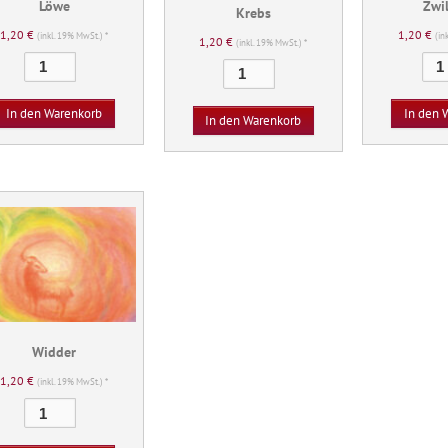
Löwe
Zwi
Krebs
1,20
€
1,20
€
(inkl. 19% MwSt.) *
(in
1,20
€
(inkl. 19% MwSt.) *
Löwe
Krebs
Menge
Menge
In den Warenkorb
In den 
In den Warenkorb
Widder
1,20
€
(inkl. 19% MwSt.) *
Widder
Menge