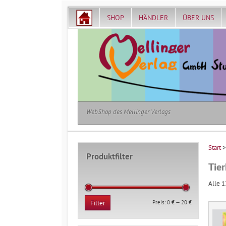
SHOP
HÄNDLER
ÜBER UNS
WebShop des Mellinger Verlags
Start
Produktfilter
Tier
Alle 1
Min.
Max.
Preis:
0 €
—
20 €
Filter
Preis
Preis