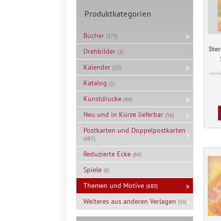
Produktkategorien
Bücher
(373)
Ste
Drehbilder
(3)
Kalender
(25)
14,4
Katalog
(1)
Kunstdrucke
(44)
Neu und in Kürze lieferbar
(56)
Postkarten und Doppelpostkarten
(487)
Reduzierte Ecke
(64)
Spiele
(6)
Themen und Motive
(680)
Weiteres aus anderen Verlagen
(56)