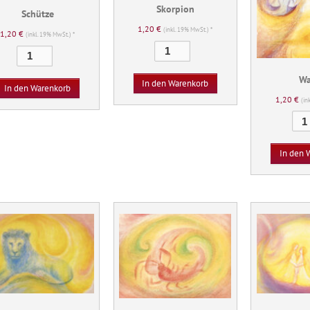
Skorpion
Schütze
1,20
€
(inkl. 19% MwSt.) *
1,20
€
(inkl. 19% MwSt.) *
Skorpion
Schütze
Menge
Menge
Wa
In den Warenkorb
In den Warenkorb
1,20
€
(in
In den 