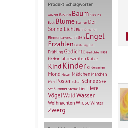
Produkt Schlagwörter
Baum
Basteln
Advent
Blick ins
Blume
Der
Blumen
Buch
Sonne Licht
Eichhörnchen
Engel
Elfen
Elementarwesen
Erzählen
Erzählung
Esel
Gedichte
Frühling
Hase
Gedichte
Jahreszeiten
Katze
Herbst
Kinder
Kind
Kindergarten
Mond
Mädchen
Märchen
Mutter
Poster
Schnee
See
Schaf
Pferd
Tiere
Tier
Sommer
Set
Sterne
Vögel
Wasser
Wald
Wiese
Weihnachten
Winter
Zwerg