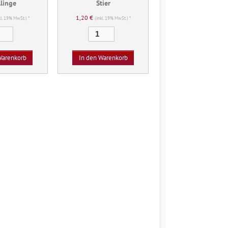
llinge
Stier
1,20
€
kl. 19% MwSt.) *
(inkl. 19% MwSt.) *
Zwillinge
Stier
Menge
Menge
Warenkorb
In den Warenkorb