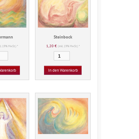
ermann
Steinbock
1,20
€
kl. 19% MwSt.) *
(inkl. 19% MwSt.) *
Wassermann
Steinbock
Menge
Menge
Warenkorb
In den Warenkorb