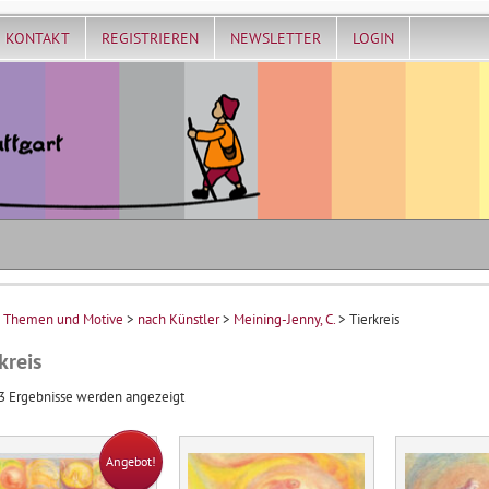
KONTAKT
REGISTRIEREN
NEWSLETTER
LOGIN
>
Themen und Motive
>
nach Künstler
>
Meining-Jenny, C.
> Tierkreis
kreis
Nach
3 Ergebnisse werden angezeigt
Aktualität
sortiert
Angebot!