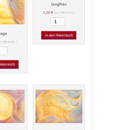
Jungfrau
1,20
€
(inkl. 19% MwSt.) *
Jungfrau
Menge
age
In den Warenkorb
kl. 19% MwSt.) *
Waage
Menge
Warenkorb