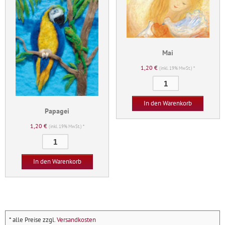
Mai
1,20
€
(inkl. 19% MwSt.) *
Mai
Menge
In den Warenkorb
Papagei
1,20
€
(inkl. 19% MwSt.) *
Papagei
Menge
In den Warenkorb
* alle Preise zzgl.
Versandkosten