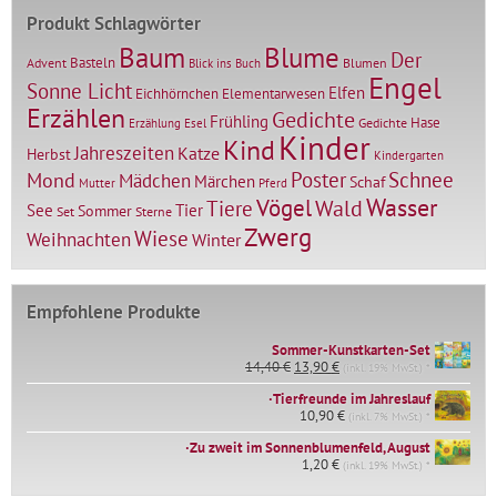
Produkt Schlagwörter
Baum
Blume
Der
Basteln
Advent
Blumen
Blick ins Buch
Engel
Sonne Licht
Elfen
Elementarwesen
Eichhörnchen
Erzählen
Gedichte
Frühling
Hase
Gedichte
Erzählung
Esel
Kinder
Kind
Jahreszeiten
Katze
Herbst
Kindergarten
Mond
Poster
Schnee
Mädchen
Märchen
Schaf
Mutter
Pferd
Vögel
Wasser
Tiere
Wald
Tier
See
Sommer
Set
Sterne
Zwerg
Wiese
Weihnachten
Winter
Empfohlene Produkte
Sommer-Kunstkarten-Set
Ursprünglicher
Aktueller
14,40
€
13,90
€
(inkl. 19% MwSt.) *
Preis
Preis
∙Tierfreunde im Jahreslauf
war:
ist:
14,40 €
10,90
€
13,90 €.
(inkl. 7% MwSt.) *
∙Zu zweit im Sonnenblumenfeld, August
1,20
€
(inkl. 19% MwSt.) *