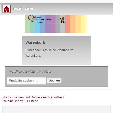
Warenkorb
Es befinden sich keine Produkte im
Warenkorb.
WebShop des Mellinger Verlags
Suchen
Suchen
nach:
Start
>
Themen und Motive
>
nach Künstler
>
Meining-Jenny, C.
> Fische