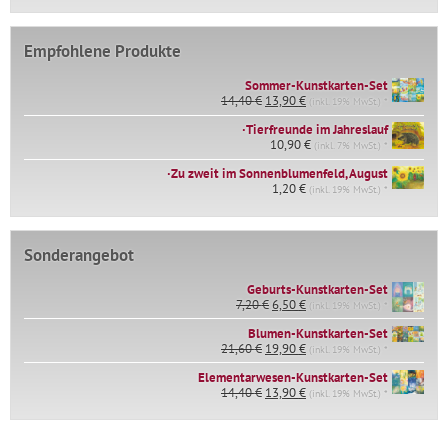
Empfohlene Produkte
Sommer-Kunstkarten-Set
Ursprünglicher
Aktueller
14,40
€
13,90
€
(inkl. 19% MwSt.) *
Preis
Preis
∙Tierfreunde im Jahreslauf
war:
ist:
14,40 €
10,90
€
13,90 €.
(inkl. 7% MwSt.) *
∙Zu zweit im Sonnenblumenfeld, August
1,20
€
(inkl. 19% MwSt.) *
Sonderangebot
Geburts-Kunstkarten-Set
Ursprünglicher
Aktueller
7,20
€
6,50
€
(inkl. 19% MwSt.) *
Preis
Preis
war:
ist:
Blumen-Kunstkarten-Set
Ursprünglicher
Aktueller
7,20 €
6,50 €.
21,60
€
19,90
€
(inkl. 19% MwSt.) *
Preis
Preis
Elementarwesen-Kunstkarten-Set
war:
ist:
Ursprünglicher
Aktueller
14,40
€
21,60 €
13,90
€
19,90 €.
(inkl. 19% MwSt.) *
Preis
Preis
war:
ist:
14,40 €
13,90 €.