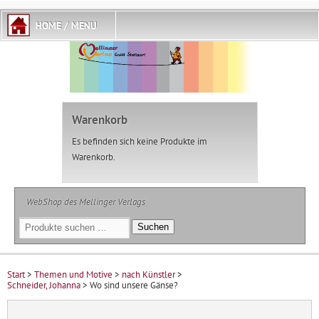
Warenkorb
Es befinden sich keine Produkte im
Warenkorb.
WebShop des Mellinger Verlags
Suchen
Suchen
nach:
Start
>
Themen und Motive
>
nach Künstler
>
Schneider, Johanna
> Wo sind unsere Gänse?