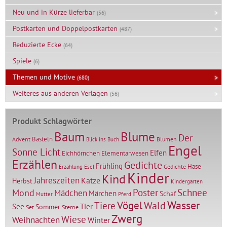
Neu und in Kürze lieferbar
(56)
Postkarten und Doppelpostkarten
(487)
Reduzierte Ecke
(64)
Spiele
(6)
Themen und Motive
(680)
Weiteres aus anderen Verlagen
(56)
Produkt Schlagwörter
Baum
Blume
Der
Basteln
Advent
Blumen
Blick ins Buch
Engel
Sonne Licht
Elfen
Elementarwesen
Eichhörnchen
Erzählen
Gedichte
Frühling
Hase
Gedichte
Erzählung
Esel
Kinder
Kind
Jahreszeiten
Katze
Herbst
Kindergarten
Mond
Poster
Schnee
Mädchen
Märchen
Schaf
Mutter
Pferd
Vögel
Wasser
Tiere
Wald
Tier
See
Sommer
Set
Sterne
Zwerg
Wiese
Weihnachten
Winter