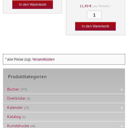
In den Warenkorb
11,90
€
(inkl. 7% MwSt.) *
Die
Arithmetik
Menge
In den Warenkorb
* alle Preise zzgl.
Versandkosten
Produktkategorien
Bücher
(373)
Drehbilder
(3)
Kalender
(25)
Katalog
(1)
Kunstdrucke
(44)