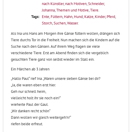
nach Künstler
,
nach Motiven
,
Schneider,
Johanna
,
Themen und Motive
,
Tiere
.
Tags:
Ente
,
Füttern
,
Hahn
,
Hund
,
Katze
,
Kinder
,
Pferd
,
Storch
,
Suchen
,
Wasser
.
Als Ina uns Hans am Morgen ihre Gänse füttern wollen, drängen sich
Tiere durchs Tor in die Freiheit. Nun machen sich die Kindern auf die
Suche nach den Gänsen. Auf ihrem Weg fragen sie viele
verschiedene Tiere. Erst am Abend finden sich die vergeblich
gesuchten Tiere ganz von selbst wieder im Stall ein.
Ein Märchen ab 3 Jahren
„Hallo Paul“ rief Ina. „Waren unsere sieben Gänse bei dir?
„Ja, die waren eben erst hier.
Geh nur schnell heim,
vielleicht holt ihr sie noch ein!“
wieherte Paul der Gaul.
„Wir danken recht schön“
Dann wollen wir gleich weitergeh’n!“
riefen beide erfreut.