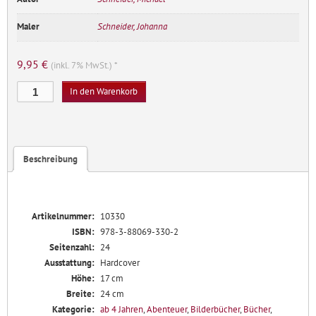
Maler
Schneider, Johanna
9,95
€
(inkl. 7% MwSt.) *
Wo
In den Warenkorb
sind
unsere
Gänse?
Menge
Beschreibung
Artikelnummer:
10330
ISBN:
978-3-88069-330-2
Seitenzahl:
24
Ausstattung:
Hardcover
Höhe:
17 cm
Breite:
24 cm
Kategorie:
ab 4 Jahren
,
Abenteuer
,
Bilderbücher
,
Bücher
,