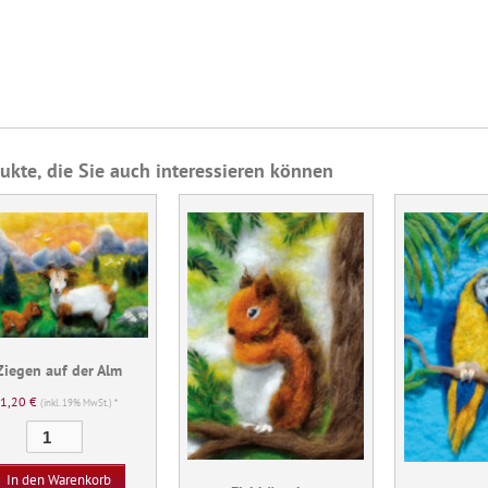
ukte, die Sie auch interessieren können
Ziegen auf der Alm
1,20
€
(inkl. 19% MwSt.) *
Ziegen
auf
der
In den Warenkorb