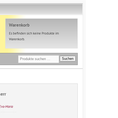
Warenkorb
Es befinden sich keine Produkte im
Warenkorb.
Suchen
Suchen
nach:
err
 Eva-Maria