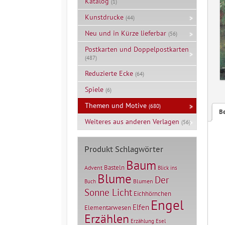
Katalog
(1)
Kunstdrucke
(44)
Neu und in Kürze lieferbar
(56)
Postkarten und Doppelpostkarten
(487)
Reduzierte Ecke
(64)
Spiele
(6)
Themen und Motive
(680)
B
Weiteres aus anderen Verlagen
(56)
Produkt Schlagwörter
Baum
Basteln
Advent
Blick ins
Blume
Der
Blumen
Buch
Sonne Licht
Eichhörnchen
Engel
Elfen
Elementarwesen
Erzählen
Erzählung
Esel