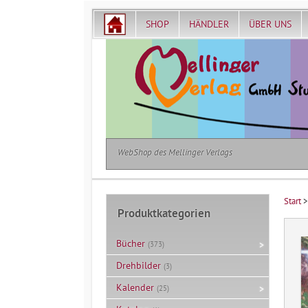
SHOP
HÄNDLER
ÜBER UNS
WebShop des Mellinger Verlags
Start
Produktkategorien
Bücher
(373)
Drehbilder
(3)
Kalender
(25)