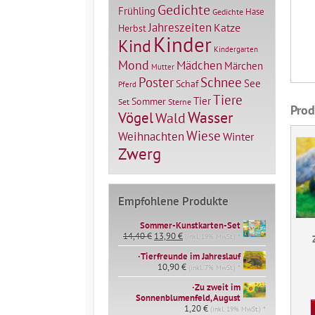
Gedichte
Frühling
Hase
Gedichte
Jahreszeiten
Katze
Herbst
Kinder
Kind
Kindergarten
Mond
Mädchen
Märchen
Mutter
Poster
Schnee
See
Schaf
Pferd
Tiere
Tier
Sommer
Set
Sterne
Prod
Vögel
Wasser
Wald
Wiese
Weihnachten
Winter
Zwerg
Empfohlene Produkte
Sommer-Kunstkarten-Set
Ursprünglicher
Aktueller
14,40
€
13,90
€
(inkl. 19% MwSt.) *
Preis
Preis
∙Tierfreunde im Jahreslauf
war:
ist:
14,40 €
10,90
€
13,90 €.
(inkl. 7% MwSt.) *
∙Zu zweit im
Sonnenblumenfeld, August
1,20
€
(inkl. 19% MwSt.) *