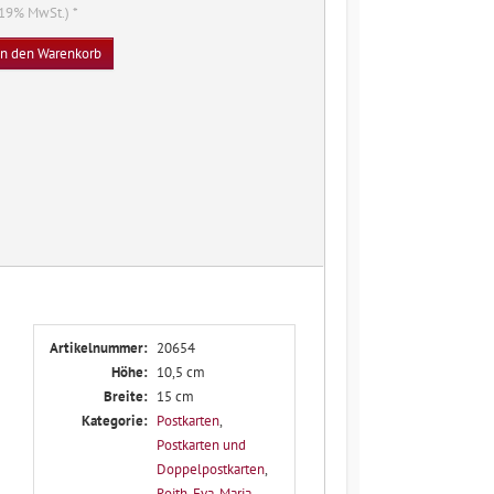
. 19% MwSt.) *
In den Warenkorb
Artikelnummer:
20654
Höhe:
10,5 cm
Breite:
15 cm
Kategorie:
Postkarten
,
Postkarten und
Doppelpostkarten
,
Roith, Eva-Maria
,