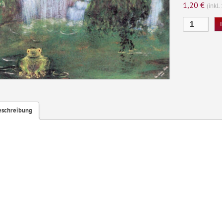
1,20
€
(inkl
Der
Hausherr
Menge
eschreibung