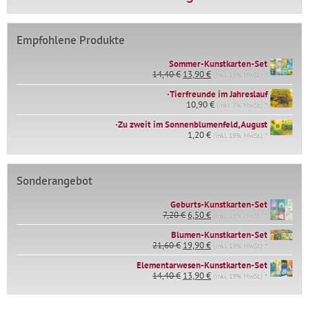
Empfohlene Produkte
Sommer-Kunstkarten-Set
Ursprünglicher
Aktueller
14,40
€
13,90
€
(inkl. 19% MwSt.) *
Preis
Preis
∙Tierfreunde im Jahreslauf
war:
ist:
14,40 €
10,90
€
13,90 €.
(inkl. 7% MwSt.) *
∙Zu zweit im Sonnenblumenfeld, August
1,20
€
(inkl. 19% MwSt.) *
Sonderangebot
Geburts-Kunstkarten-Set
Ursprünglicher
Aktueller
7,20
€
6,50
€
(inkl. 19% MwSt.) *
Preis
Preis
war:
ist:
Blumen-Kunstkarten-Set
Ursprünglicher
Aktueller
7,20 €
6,50 €.
21,60
€
19,90
€
(inkl. 19% MwSt.) *
Preis
Preis
Elementarwesen-Kunstkarten-Set
war:
ist:
Ursprünglicher
Aktueller
14,40
€
21,60 €
13,90
€
19,90 €.
(inkl. 19% MwSt.) *
Preis
Preis
war:
ist:
14,40 €
13,90 €.