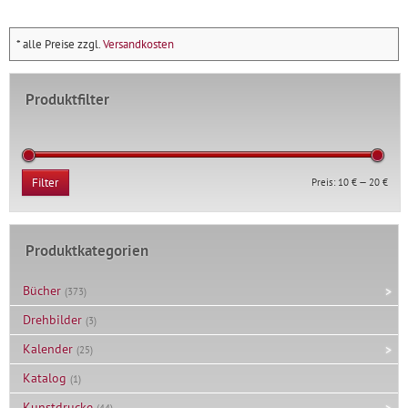
der
Nacht
* alle Preise zzgl.
Versandkosten
Menge
Produktfilter
Min.
Max.
Preis:
10 €
—
20 €
Filter
Prei
Prei
Produktkategorien
Bücher
(373)
Drehbilder
(3)
Kalender
(25)
Katalog
(1)
Kunstdrucke
(44)