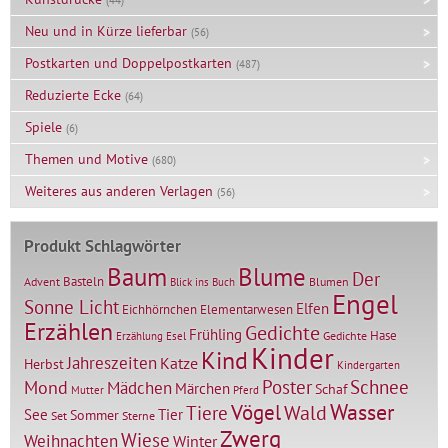
Neu und in Kürze lieferbar
(56)
Postkarten und Doppelpostkarten
(487)
Reduzierte Ecke
(64)
Spiele
(6)
Themen und Motive
(680)
Weiteres aus anderen Verlagen
(56)
Produkt Schlagwörter
Baum
Blume
Der
Basteln
Advent
Blumen
Blick ins Buch
Engel
Sonne Licht
Elfen
Elementarwesen
Eichhörnchen
Erzählen
Gedichte
Frühling
Hase
Gedichte
Erzählung
Esel
Kinder
Kind
Jahreszeiten
Katze
Herbst
Kindergarten
Mond
Poster
Schnee
Mädchen
Märchen
Schaf
Mutter
Pferd
Vögel
Wasser
Tiere
Wald
Tier
See
Sommer
Set
Sterne
Zwerg
Wiese
Weihnachten
Winter