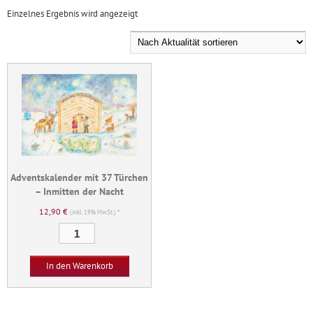
Einzelnes Ergebnis wird angezeigt
Adventskalender mit 37 Türchen
– Inmitten der Nacht
12,90
€
(inkl. 19% MwSt.) *
Adventskalender
mit
37
In den Warenkorb
Türchen
–
Inmitten