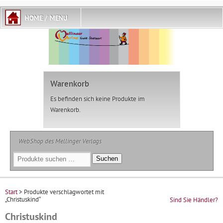
Warenkorb
Es befinden sich keine Produkte im
Warenkorb.
WebShop des Mellinger Verlags
Suchen
Suchen
nach:
Start
> Produkte verschlagwortet mit
„Christuskind“
Sind Sie Händler?
Christuskind