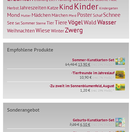
Kinder
Kind
Jahreszeiten
Katze
Herbst
Kindergarten
Mond
Poster
Schnee
Mädchen
Märchen
Schaf
Mutter
Pferd
Vögel
Wasser
Tiere
Wald
Tier
See
Sommer
Set
Sterne
Zwerg
Wiese
Weihnachten
Winter
Empfohlene Produkte
Sommer-Kunstkarten-Set
Ursprünglicher
Aktueller
14,40
€
13,90
€
(inkl. 19% MwSt.) *
Preis
Preis
∙Tierfreunde im Jahreslauf
war:
ist:
14,40 €
10,90
€
13,90 €.
(inkl. 7% MwSt.) *
∙Zu zweit im Sonnenblumenfeld, August
1,20
€
(inkl. 19% MwSt.) *
Sonderangebot
Geburts-Kunstkarten-Set
Ursprünglicher
Aktueller
7,20
€
6,50
€
(inkl. 19% MwSt.) *
Preis
Preis