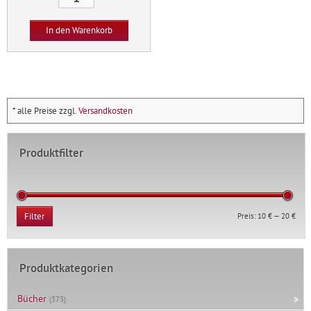
der
Sterne
In den Warenkorb
Menge
* alle Preise zzgl.
Versandkosten
Produktfilter
Min.
Max.
Preis:
10 €
—
20 €
Filter
Prei
Prei
Produktkategorien
Bücher
(373)