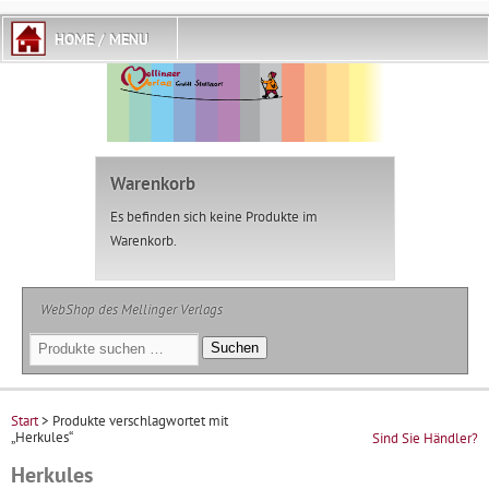
Warenkorb
Es befinden sich keine Produkte im
Warenkorb.
WebShop des Mellinger Verlags
Suchen
Suchen
nach:
Start
> Produkte verschlagwortet mit
„Herkules“
Sind Sie Händler?
Herkules