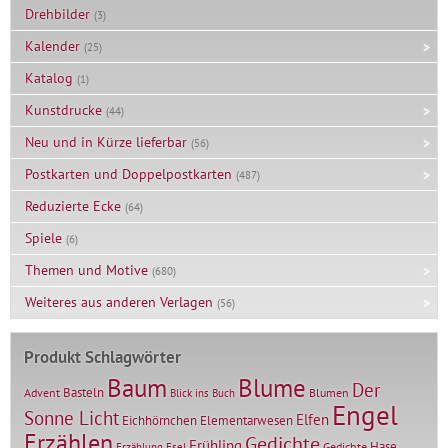
Drehbilder
(3)
Kalender
(25)
Katalog
(1)
Kunstdrucke
(44)
Neu und in Kürze lieferbar
(56)
Postkarten und Doppelpostkarten
(487)
Reduzierte Ecke
(64)
Spiele
(6)
Themen und Motive
(680)
Weiteres aus anderen Verlagen
(56)
Produkt Schlagwörter
Baum
Blume
Der
Basteln
Advent
Blumen
Blick ins Buch
Engel
Sonne Licht
Elfen
Elementarwesen
Eichhörnchen
Erzählen
Gedichte
Frühling
Hase
Gedichte
Erzählung
Esel