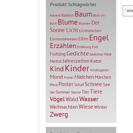
Produkt Schlagwörter
* all
Baum
Basteln
Advent
Blick ins
Blume
Der
Blumen
Buch
Sonne Licht
Eichhörnchen
Engel
Elfen
Elementarwesen
Erzählen
Erzählung
Esel
Gedichte
Frühling
Hase
Gedichte
Jahreszeiten
Katze
Herbst
Kinder
Kind
Kindergarten
Mond
Mädchen
Märchen
Mutter
Poster
Schnee
See
Schaf
Pferd
Tiere
Tier
Sommer
Set
Sterne
Vögel
Wasser
Wald
Wiese
Weihnachten
Winter
Zwerg