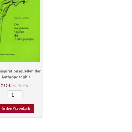
Inspirationsquellen der
Anthroposophie
7,90
€
(inkl. 7% MwSt.) *
Die
Inspirationsquellen
der
In den Warenkorb
Anthroposophie
Menge