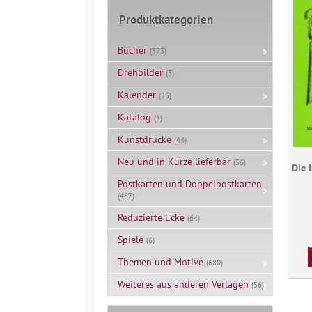
Produktkategorien
Bücher
(373)
Drehbilder
(3)
Kalender
(25)
Katalog
(1)
Kunstdrucke
(44)
Neu und in Kürze lieferbar
(56)
Die 
Postkarten und Doppelpostkarten
(487)
Reduzierte Ecke
(64)
Spiele
(6)
Themen und Motive
(680)
Weiteres aus anderen Verlagen
(56)