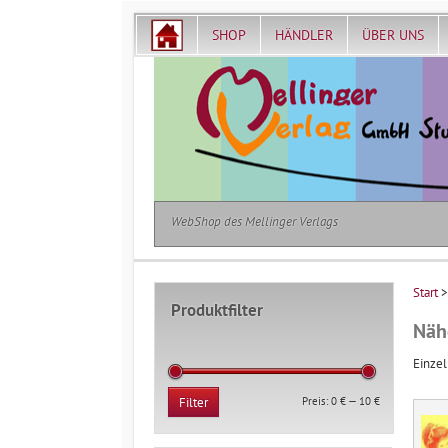
SHOP
HÄNDLER
ÜBER UNS
WebShop des Mellinger Verlags
Start
>
Produktfilter
Näh
Einzel
Min.
Max.
Preis:
0 €
—
10 €
Filter
Preis
Preis