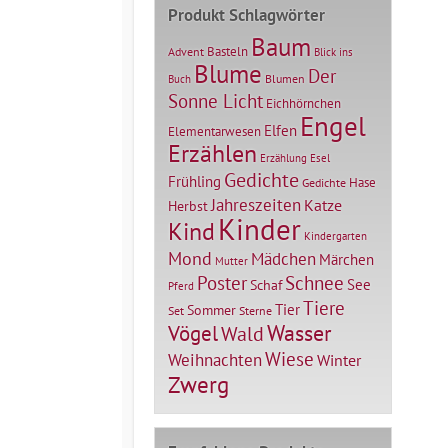
Produkt Schlagwörter
Baum
Basteln
Advent
Blick ins
Blume
Der
Blumen
Buch
Sonne Licht
Eichhörnchen
Engel
Elfen
Elementarwesen
Erzählen
Erzählung
Esel
Gedichte
Frühling
Hase
Gedichte
Jahreszeiten
Katze
Herbst
Kinder
Kind
Kindergarten
Mond
Mädchen
Märchen
Mutter
Poster
Schnee
See
Schaf
Pferd
Tiere
Tier
Sommer
Set
Sterne
Vögel
Wasser
Wald
Wiese
Weihnachten
Winter
Zwerg