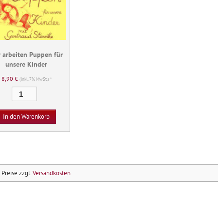
 arbeiten Puppen für
unsere Kinder
8,90
€
(inkl. 7% MwSt.) *
Wir
arbeiten
Puppen
In den Warenkorb
für
unsere
Kinder
Menge
e Preise zzgl.
Versandkosten