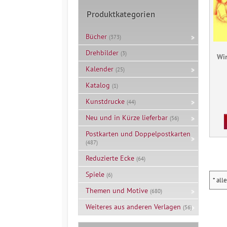
Produktkategorien
Bücher
(373)
Drehbilder
(3)
Wir
Kalender
(25)
Katalog
(1)
Kunstdrucke
(44)
Neu und in Kürze lieferbar
(56)
Postkarten und Doppelpostkarten
(487)
Reduzierte Ecke
(64)
Spiele
(6)
* all
Themen und Motive
(680)
Weiteres aus anderen Verlagen
(56)