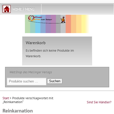
Warenkorb
Es befinden sich keine Produkte im
Warenkorb.
WebShop des Mellinger Verlags
Suchen
Suchen
nach:
Start
> Produkte verschlagwortet mit
„Reinkarnation“
Sind Sie Händler?
Reinkarnation