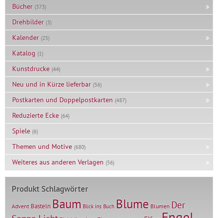
Bücher
(373)
Drehbilder
(3)
Kalender
(25)
Katalog
(1)
Kunstdrucke
(44)
Neu und in Kürze lieferbar
(56)
Postkarten und Doppelpostkarten
(487)
Reduzierte Ecke
(64)
Spiele
(6)
Themen und Motive
(680)
Weiteres aus anderen Verlagen
(56)
Produkt Schlagwörter
Baum
Blume
Der
Basteln
Advent
Blumen
Blick ins Buch
Engel