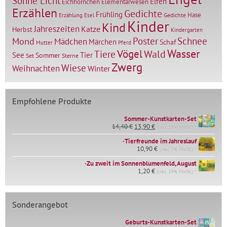
Sonne Licht
Elfen
Elementarwesen
Eichhörnchen
Erzählen
Gedichte
Frühling
Hase
Gedichte
Erzählung
Esel
Kinder
Kind
Jahreszeiten
Katze
Herbst
Kindergarten
Mond
Poster
Schnee
Mädchen
Märchen
Schaf
Mutter
Pferd
Vögel
Wasser
Tiere
Wald
Tier
See
Sommer
Set
Sterne
Zwerg
Wiese
Weihnachten
Winter
Empfohlene Produkte
Sommer-Kunstkarten-Set
Ursprünglicher
Aktueller
14,40
€
13,90
€
(inkl. 19% MwSt.) *
Preis
Preis
∙Tierfreunde im Jahreslauf
war:
ist:
14,40 €
10,90
€
13,90 €.
(inkl. 7% MwSt.) *
∙Zu zweit im Sonnenblumenfeld, August
1,20
€
(inkl. 19% MwSt.) *
Sonderangebot
Geburts-Kunstkarten-Set