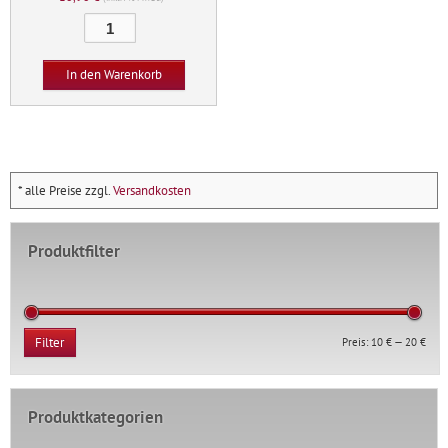
Auf
der
Suche
In den Warenkorb
nach
dem
deutschen
Volksgeist
Menge
* alle Preise zzgl.
Versandkosten
Produktfilter
Min.
Max.
Preis:
10 €
—
20 €
Filter
Prei
Prei
Produktkategorien