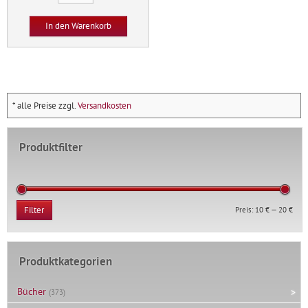
gehen
Menge
In den Warenkorb
* alle Preise zzgl.
Versandkosten
Produktfilter
Min.
Max.
Preis:
10 €
—
20 €
Filter
Prei
Prei
Produktkategorien
Bücher
(373)