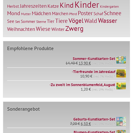
Kinder
Kind
Jahreszeiten
Katze
Herbst
Kindergarten
Mond
Poster
Schnee
Mädchen
Märchen
Schaf
Mutter
Pferd
Vögel
Wasser
Tiere
Wald
Tier
See
Sommer
Set
Sterne
Zwerg
Wiese
Weihnachten
Winter
Empfohlene Produkte
Sommer-Kunstkarten-Set
Ursprünglicher
Aktueller
14,40
€
13,90
€
(inkl. 19% MwSt.) *
Preis
Preis
∙Tierfreunde im Jahreslauf
war:
ist:
14,40 €
10,90
€
13,90 €.
(inkl. 7% MwSt.) *
∙Zu zweit im Sonnenblumenfeld, August
1,20
€
(inkl. 19% MwSt.) *
Sonderangebot
Geburts-Kunstkarten-Set
Ursprünglicher
Aktueller
7,20
€
6,50
€
(inkl. 19% MwSt.) *
Preis
Preis
war:
ist:
Blumen-Kunstkarten-Set