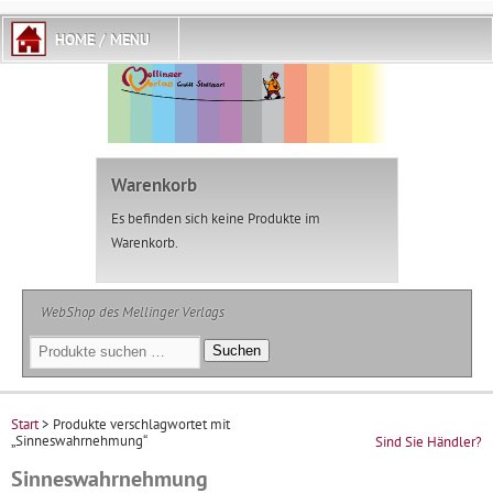
Warenkorb
Es befinden sich keine Produkte im
Warenkorb.
WebShop des Mellinger Verlags
Suchen
Suchen
nach:
Start
> Produkte verschlagwortet mit
„Sinneswahrnehmung“
Sind Sie Händler?
Sinneswahrnehmung