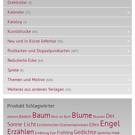
Drehbilder
(3)
Kalender
(25)
Katalog
(1)
Kunstdrucke
(44)
Neu und in Kürze lieferbar
(56)
Postkarten und Doppelpostkarten
(487)
Reduzierte Ecke
(64)
Spiele
(6)
Themen und Motive
(680)
Weiteres aus anderen Verlagen
(56)
Produkt Schlagwörter
Baum
Blume
Der
Basteln
Advent
Blumen
Blick ins Buch
Engel
Sonne Licht
Elfen
Elementarwesen
Eichhörnchen
Erzählen
Gedichte
Frühling
Hase
Gedichte
Erzählung
Esel