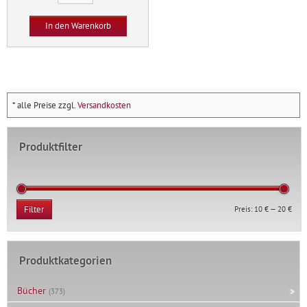
gehen
Menge
In den Warenkorb
* alle Preise zzgl.
Versandkosten
Produktfilter
Min.
Max.
Preis:
10 €
—
20 €
Filter
Prei
Prei
Produktkategorien
Bücher
(373)