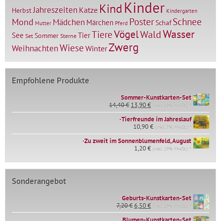
Kinder
Kind
Jahreszeiten
Katze
Herbst
Kindergarten
Mond
Poster
Schnee
Mädchen
Märchen
Schaf
Mutter
Pferd
Vögel
Wasser
Tiere
Wald
Tier
See
Sommer
Set
Sterne
Zwerg
Wiese
Weihnachten
Winter
Empfohlene Produkte
Sommer-Kunstkarten-Set
Ursprünglicher
Aktueller
14,40
€
13,90
€
(inkl. 19% MwSt.) *
Preis
Preis
∙Tierfreunde im Jahreslauf
war:
ist:
14,40 €
10,90
€
13,90 €.
(inkl. 7% MwSt.) *
∙Zu zweit im Sonnenblumenfeld, August
1,20
€
(inkl. 19% MwSt.) *
Sonderangebot
Geburts-Kunstkarten-Set
Ursprünglicher
Aktueller
7,20
€
6,50
€
(inkl. 19% MwSt.) *
Preis
Preis
war:
ist:
Blumen-Kunstkarten-Set