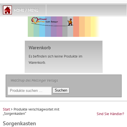
Warenkorb
Es befinden sich keine Produkte im
Warenkorb.
WebShop des Mellinger Verlags
Suchen
Suchen
nach:
Start
> Produkte verschlagwortet mit
„Sorgenkasten“
Sind Sie Händler?
Sorgenkasten