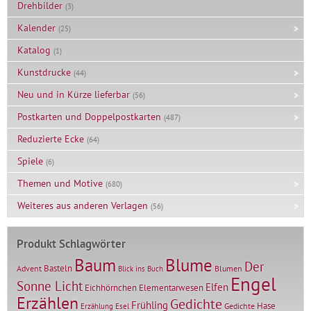
Drehbilder
(3)
Kalender
(25)
Katalog
(1)
Kunstdrucke
(44)
Neu und in Kürze lieferbar
(56)
Postkarten und Doppelpostkarten
(487)
Reduzierte Ecke
(64)
Spiele
(6)
Themen und Motive
(680)
Weiteres aus anderen Verlagen
(56)
Produkt Schlagwörter
Baum
Blume
Der
Basteln
Advent
Blumen
Blick ins Buch
Engel
Sonne Licht
Elfen
Elementarwesen
Eichhörnchen
Erzählen
Gedichte
Frühling
Hase
Gedichte
Erzählung
Esel