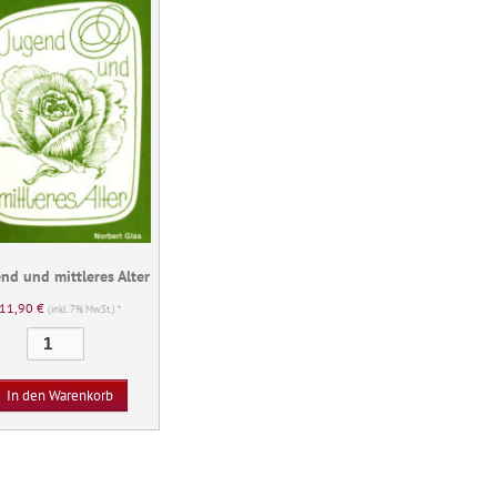
nd und mittleres Alter
11,90
€
(inkl. 7% MwSt.) *
Jugend
und
mittleres
In den Warenkorb
Alter
Menge