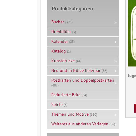
Produktkategorien
Bücher
(373)
Drehbilder
(3)
Kalender
(25)
Katalog
(1)
Kunstdrucke
(44)
Neu und in Kürze lieferbar
(56)
Juge
Postkarten und Doppelpostkarten
(487)
Reduzierte Ecke
(64)
Spiele
(6)
Themen und Motive
(680)
Weiteres aus anderen Verlagen
(56)