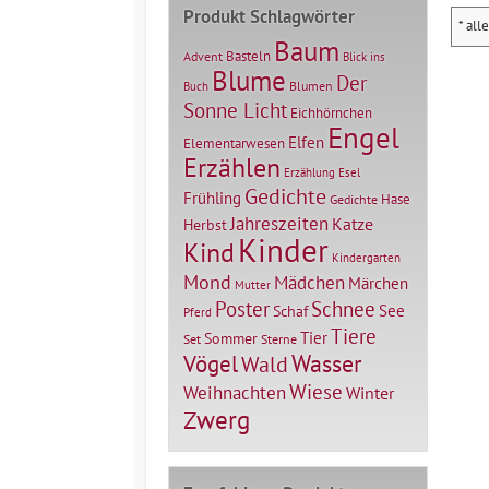
Produkt Schlagwörter
* all
Baum
Basteln
Advent
Blick ins
Blume
Der
Blumen
Buch
Sonne Licht
Eichhörnchen
Engel
Elfen
Elementarwesen
Erzählen
Erzählung
Esel
Gedichte
Frühling
Hase
Gedichte
Jahreszeiten
Katze
Herbst
Kinder
Kind
Kindergarten
Mond
Mädchen
Märchen
Mutter
Poster
Schnee
See
Schaf
Pferd
Tiere
Tier
Sommer
Set
Sterne
Vögel
Wasser
Wald
Wiese
Weihnachten
Winter
Zwerg