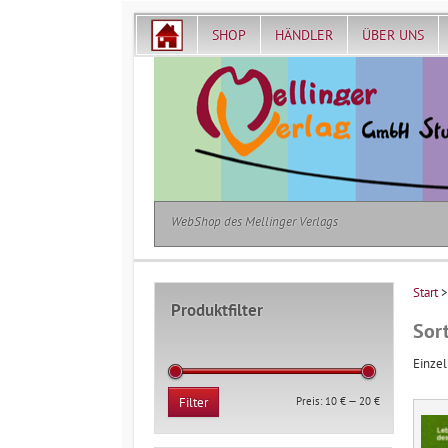
SHOP
HÄNDLER
ÜBER UNS
WebShop des Mellinger Verlags
Start
>
Produktfilter
Sor
Einzel
Min.
Max.
Preis:
10 €
—
20 €
Filter
Preis
Preis