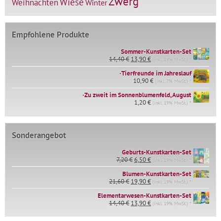
Zwerg
Wiese
Weihnachten
Winter
Empfohlene Produkte
Sommer-Kunstkarten-Set
Ursprünglicher
Aktueller
14,40
€
13,90
€
(inkl. 19% MwSt.) *
Preis
Preis
∙Tierfreunde im Jahreslauf
war:
ist:
14,40 €
10,90
€
13,90 €.
(inkl. 7% MwSt.) *
∙Zu zweit im Sonnenblumenfeld, August
1,20
€
(inkl. 19% MwSt.) *
Sonderangebot
Geburts-Kunstkarten-Set
Ursprünglicher
Aktueller
7,20
€
6,50
€
(inkl. 19% MwSt.) *
Preis
Preis
war:
ist:
Blumen-Kunstkarten-Set
Ursprünglicher
Aktueller
7,20 €
6,50 €.
21,60
€
19,90
€
(inkl. 19% MwSt.) *
Preis
Preis
Elementarwesen-Kunstkarten-Set
war:
ist:
Ursprünglicher
Aktueller
14,40
€
21,60 €
13,90
€
19,90 €.
(inkl. 19% MwSt.) *
Preis
Preis
war:
ist: