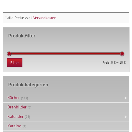
* alle Preise zzgl.
Versandkosten
Produktfilter
Min.
Max.
Preis:
0 €
—
10 €
Filter
Prei
Prei
Produktkategorien
Bücher
(373)
Drehbilder
(3)
Kalender
(25)
Katalog
(1)