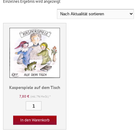
Einzelnes Ergebnis wird angezeigt
Kasperspiele auf dem Tisch
7,80
€
(inkl. 7% MwSt.) *
Kasperspiele
auf
dem
In den Warenkorb
Tisch
Menge