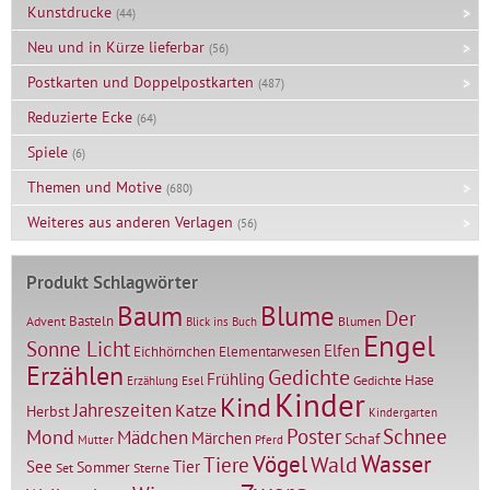
Kunstdrucke
(44)
Neu und in Kürze lieferbar
(56)
Postkarten und Doppelpostkarten
(487)
Reduzierte Ecke
(64)
Spiele
(6)
Themen und Motive
(680)
Weiteres aus anderen Verlagen
(56)
Produkt Schlagwörter
Baum
Blume
Der
Basteln
Advent
Blumen
Blick ins Buch
Engel
Sonne Licht
Elfen
Elementarwesen
Eichhörnchen
Erzählen
Gedichte
Frühling
Hase
Gedichte
Erzählung
Esel
Kinder
Kind
Jahreszeiten
Katze
Herbst
Kindergarten
Mond
Poster
Schnee
Mädchen
Märchen
Schaf
Mutter
Pferd
Vögel
Wasser
Tiere
Wald
Tier
See
Sommer
Set
Sterne