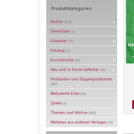
Produktkategorien
Bücher
(373)
Drehbilder
(3)
Kalender
(25)
Katalog
(1)
Kunstdrucke
(44)
Neu und in Kürze lieferbar
(56)
Postkarten und Doppelpostkarten
(487)
Reduzierte Ecke
(64)
Spiele
(6)
Themen und Motive
(680)
Weiteres aus anderen Verlagen
(56)