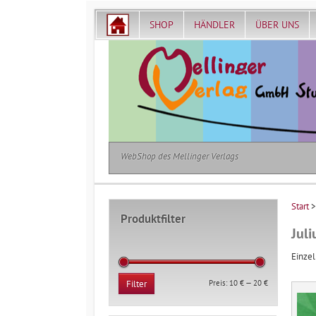
SHOP
HÄNDLER
ÜBER UNS
WebShop des Mellinger Verlags
Start
>
Produktfilter
Juli
Einzel
Min.
Max.
Preis:
10 €
—
20 €
Filter
Preis
Preis