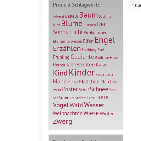
Produkt Schlagwörter
* all
Baum
Basteln
Advent
Blick ins
Blume
Der
Blumen
Buch
Sonne Licht
Eichhörnchen
Engel
Elfen
Elementarwesen
Erzählen
Erzählung
Esel
Gedichte
Frühling
Hase
Gedichte
Jahreszeiten
Katze
Herbst
Kinder
Kind
Kindergarten
Mond
Mädchen
Märchen
Mutter
Poster
Schnee
See
Schaf
Pferd
Tiere
Tier
Sommer
Set
Sterne
Vögel
Wasser
Wald
Wiese
Weihnachten
Winter
Zwerg