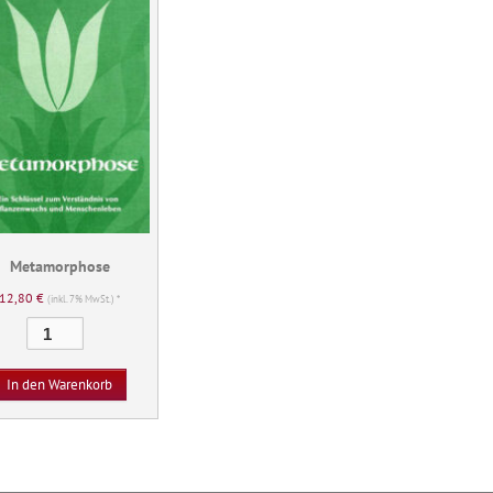
Metamorphose
12,80
€
(inkl. 7% MwSt.) *
Metamorphose
Menge
In den Warenkorb