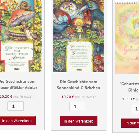
Die Geschichte vom
Die Geschichte vom
*Geburtst
ausendfüßler Adolar
Sonnenkind Glöckchen
König
10,20
€
10,20
€
(inkl. 7% MwSt.) *
(inkl. 7% MwSt.) *
16,90
€
(i
Die
Die
Geschichte
Geschichte
vom
vom
In den Warenkorb
In den Warenkorb
In den 
Tausendfüßler
Sonnenkind
Adolar
Glöckchen
Menge
Menge