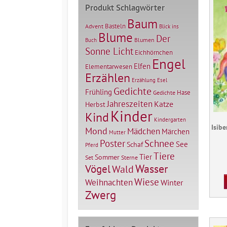
Produkt Schlagwörter
Baum
Basteln
Advent
Blick ins
Blume
Der
Blumen
Buch
Sonne Licht
Eichhörnchen
Engel
Elfen
Elementarwesen
Erzählen
Erzählung
Esel
Gedichte
Frühling
Hase
Gedichte
Jahreszeiten
Katze
Herbst
Kinder
Kind
Kindergarten
Isib
Mond
Mädchen
Märchen
Mutter
Poster
Schnee
See
Schaf
Pferd
Tiere
Tier
Sommer
Set
Sterne
Vögel
Wasser
Wald
Wiese
Weihnachten
Winter
Zwerg