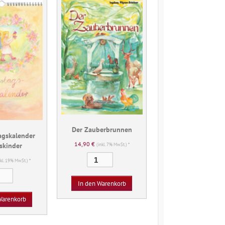
Der Zauberbrunnen
agskalender
14,90
€
skinder
(inkl. 7% MwSt.) *
Der
nkl. 19% MwSt.) *
Zauberbrunnen
*Geburtstagskalender
Menge
In den Warenkorb
Königskinder
Menge
Warenkorb