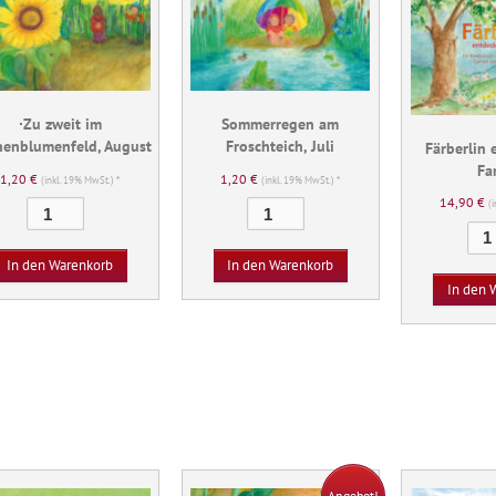
∙Zu zweit im
Sommerregen am
enblumenfeld, August
Froschteich, Juli
Färberlin 
Fa
1,20
€
1,20
€
(inkl. 19% MwSt.) *
(inkl. 19% MwSt.) *
14,90
€
(
∙Zu
Sommerregen
zweit
am
im
Froschteich,
In den Warenkorb
In den Warenkorb
Sonnenblumenfeld,
Juli
In den 
August
Menge
Menge
Angebot!