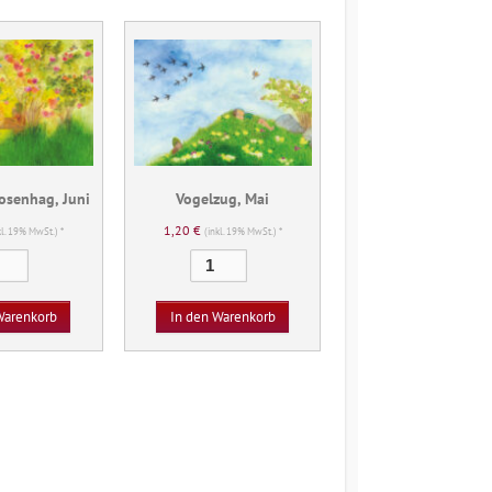
osenhag, Juni
Vogelzug, Mai
1,20
€
kl. 19% MwSt.) *
(inkl. 19% MwSt.) *
Bienen
Vogelzug,
im
Mai
Rosenhag,
Menge
Warenkorb
In den Warenkorb
Juni
Menge