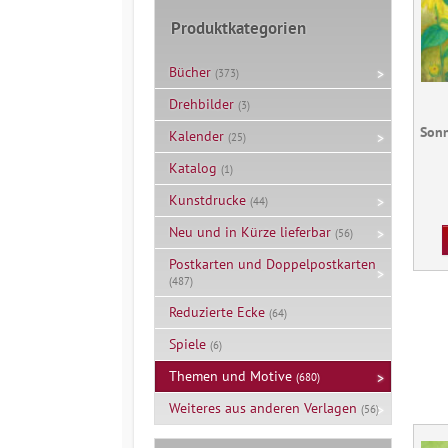
Produktkategorien
Bücher
(373)
Drehbilder
(3)
Sonn
Kalender
(25)
Katalog
(1)
Kunstdrucke
(44)
Neu und in Kürze lieferbar
(56)
Postkarten und Doppelpostkarten
(487)
Reduzierte Ecke
(64)
Spiele
(6)
Themen und Motive
(680)
Weiteres aus anderen Verlagen
(56)