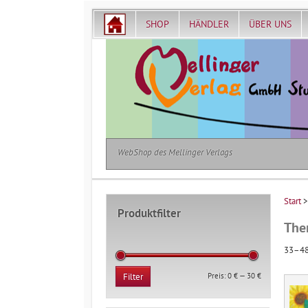
SHOP
HÄNDLER
ÜBER UNS
WebShop des Mellinger Verlags
Start
Produktfilter
The
33–48
Min.
Max.
Preis:
0 €
—
30 €
Filter
Preis
Preis