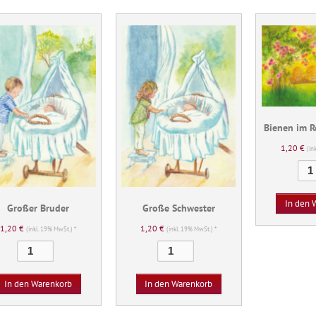
Bienen im R
1,20
€
(in
In den 
Großer Bruder
Große Schwester
1,20
€
1,20
€
(inkl. 19% MwSt.) *
(inkl. 19% MwSt.) *
Großer
Große
Bruder
Schwester
Menge
Menge
In den Warenkorb
In den Warenkorb