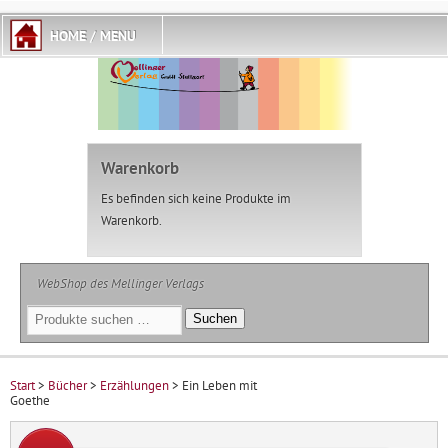
Warenkorb
Es befinden sich keine Produkte im
Warenkorb.
WebShop des Mellinger Verlags
Suchen
Suchen
nach:
Start
>
Bücher
>
Erzählungen
> Ein Leben mit
Goethe