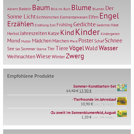
Baum
Blume
Der
Basteln
Advent
Blumen
Blick ins Buch
Engel
Sonne Licht
Elfen
Elementarwesen
Eichhörnchen
Erzählen
Gedichte
Frühling
Hase
Gedichte
Erzählung
Esel
Kinder
Kind
Jahreszeiten
Katze
Herbst
Kindergarten
Mond
Poster
Schnee
Mädchen
Märchen
Schaf
Mutter
Pferd
Vögel
Wasser
Tiere
Wald
Tier
See
Sommer
Set
Sterne
Zwerg
Wiese
Weihnachten
Winter
Empfohlene Produkte
Sommer-Kunstkarten-Set
Ursprünglicher
Aktueller
14,40
€
13,90
€
(inkl. 19% MwSt.) *
Preis
Preis
∙Tierfreunde im Jahreslauf
war:
ist:
14,40 €
10,90
€
13,90 €.
(inkl. 7% MwSt.) *
∙Zu zweit im Sonnenblumenfeld, August
1,20
€
(inkl. 19% MwSt.) *