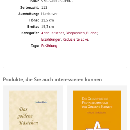
ISBN:
978-3-88069-090-5
Seitenzahl:
112
Ausstattung:
Hardcover
Höhe:
21,5 cm
Breite:
15,3 cm
Kategorie:
Antiquarisches
,
Biographien
,
Bücher
,
Erzählungen
,
Reduzierte Ecke
.
Tags:
Erzählung
.
Produkte, die Sie auch interessieren können