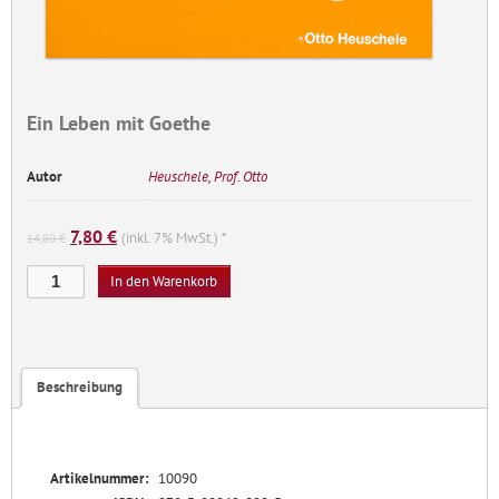
Ein Leben mit Goethe
Autor
Heuschele, Prof. Otto
Ursprünglicher
Aktueller
7,80
€
(inkl. 7% MwSt.) *
14,80
€
Preis
Preis
Ein
war:
ist:
In den Warenkorb
Leben
14,80 €
7,80 €.
mit
Goethe
Menge
Beschreibung
Artikelnummer:
10090