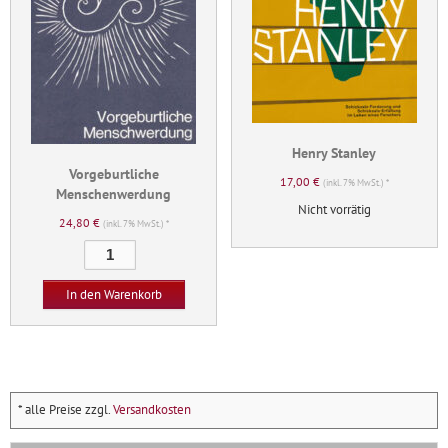
Henry Stanley
Vorgeburtliche
17,00
€
(inkl. 7% MwSt.) *
Menschenwerdung
Nicht vorrätig
24,80
€
(inkl. 7% MwSt.) *
Vorgeburtliche
Menschenwerdung
Menge
In den Warenkorb
* alle Preise zzgl.
Versandkosten