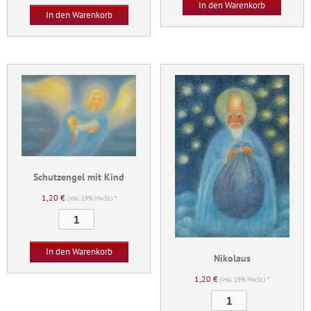
In den Warenkorb
In den Warenkorb
Schutzengel mit Kind
1,20
€
(inkl. 19% MwSt.) *
Schutzengel
mit
Kind
In den Warenkorb
Nikolaus
Menge
1,20
€
(inkl. 19% MwSt.) *
Nikolaus