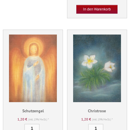
Menge
In den Warenkorb
Schutzengel
Christrose
1,20
€
1,20
€
(inkl. 19% MwSt.) *
(inkl. 19% MwSt.) *
Schutzengel
Christrose