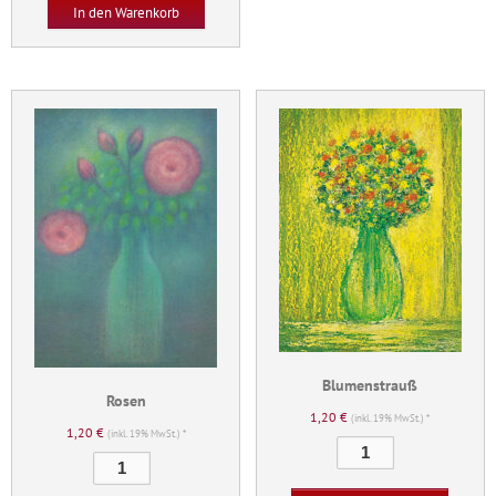
/
In den Warenkorb
Goldmarie
Menge
Blumenstrauß
Rosen
1,20
€
(inkl. 19% MwSt.) *
1,20
€
(inkl. 19% MwSt.) *
Blumenstrauß
Rosen
Menge
Menge