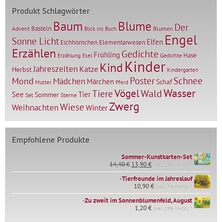
Produkt Schlagwörter
Baum
Blume
Der
Basteln
Advent
Blumen
Blick ins Buch
Engel
Sonne Licht
Elfen
Elementarwesen
Eichhörnchen
Erzählen
Gedichte
Frühling
Hase
Gedichte
Erzählung
Esel
Kinder
Kind
Jahreszeiten
Katze
Herbst
Kindergarten
Mond
Poster
Schnee
Mädchen
Märchen
Schaf
Mutter
Pferd
Vögel
Wasser
Tiere
Wald
Tier
See
Sommer
Set
Sterne
Zwerg
Wiese
Weihnachten
Winter
Empfohlene Produkte
Sommer-Kunstkarten-Set
Ursprünglicher
Aktueller
14,40
€
13,90
€
(inkl. 19% MwSt.) *
Preis
Preis
∙Tierfreunde im Jahreslauf
war:
ist:
14,40 €
10,90
€
13,90 €.
(inkl. 7% MwSt.) *
∙Zu zweit im Sonnenblumenfeld, August
1,20
€
(inkl. 19% MwSt.) *