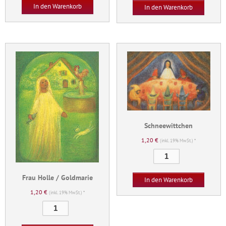
Rosenrot
In den Warenkorb
In den Warenkorb
Menge
Schneewittchen
1,20
€
(inkl. 19% MwSt.) *
Schneewittchen
Menge
Frau Holle / Goldmarie
In den Warenkorb
1,20
€
(inkl. 19% MwSt.) *
Frau
Holle