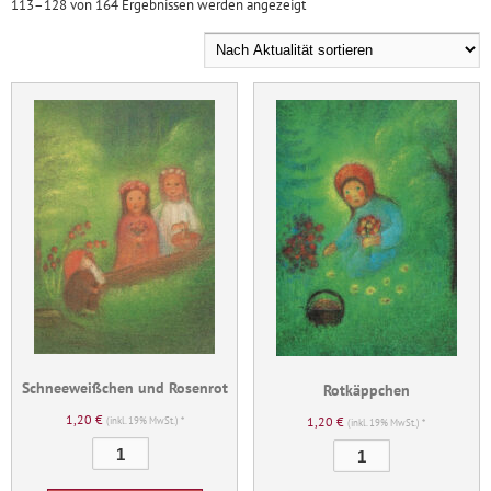
Nach
113–128 von 164 Ergebnissen werden angezeigt
Aktualität
sortiert
Schneeweißchen und Rosenrot
Rotkäppchen
1,20
€
1,20
€
(inkl. 19% MwSt.) *
(inkl. 19% MwSt.) *
Schneeweißchen
Rotkäppchen
und
Menge