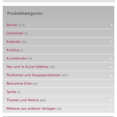
Prei
Prei
Produktkategorien
Bücher
(373)
Drehbilder
(3)
Kalender
(25)
Katalog
(1)
Kunstdrucke
(44)
Neu und in Kürze lieferbar
(56)
Postkarten und Doppelpostkarten
(487)
Reduzierte Ecke
(64)
Spiele
(6)
Themen und Motive
(680)
Weiteres aus anderen Verlagen
(56)