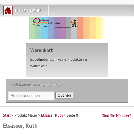
Warenkorb
Es befinden sich keine Produkte im
Warenkorb.
WebShop des Mellinger Verlags
Suchen
Suchen
nach:
Start
> Produkt Maler >
Elsässer, Ruth
> Seite 8
Sind Sie Händler?
Elsässer, Ruth