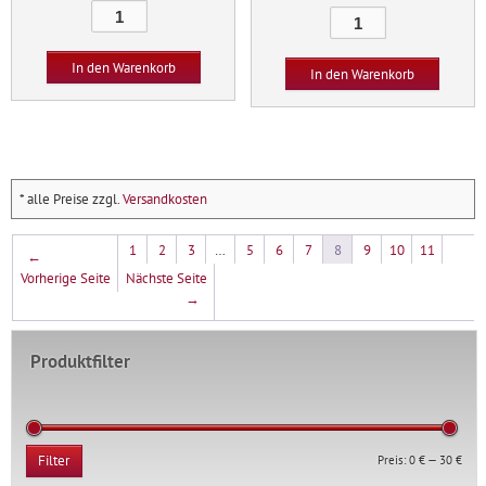
Sommerstrauß
Apfelbaum
Menge
Menge
In den Warenkorb
In den Warenkorb
* alle Preise zzgl.
Versandkosten
1
2
3
…
5
6
7
8
9
10
11
←
Vorherige Seite
Nächste Seite
→
Produktfilter
Min.
Max.
Preis:
0 €
—
30 €
Filter