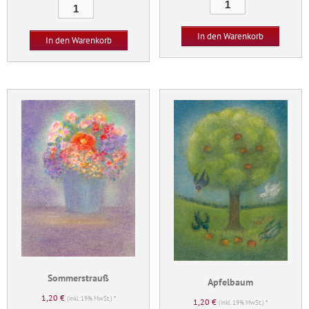
Nussknacker
Madonna
Menge
Menge
In den Warenkorb
In den Warenkorb
Sommerstrauß
Apfelbaum
1,20
€
(inkl. 19% MwSt.) *
1,20
€
(inkl. 19% MwSt.) *