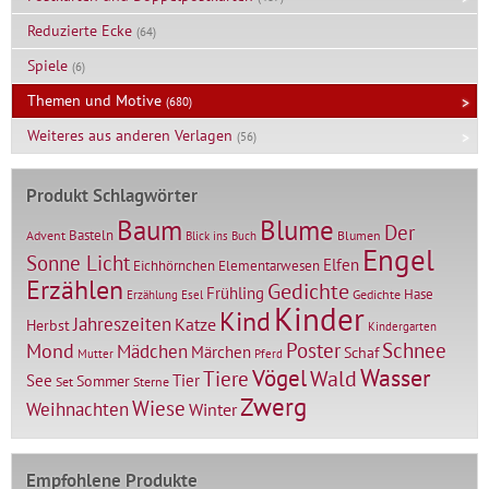
Reduzierte Ecke
(64)
Spiele
(6)
Themen und Motive
(680)
Weiteres aus anderen Verlagen
(56)
Produkt Schlagwörter
Baum
Blume
Der
Basteln
Advent
Blumen
Blick ins Buch
Engel
Sonne Licht
Elfen
Elementarwesen
Eichhörnchen
Erzählen
Gedichte
Frühling
Hase
Gedichte
Erzählung
Esel
Kinder
Kind
Jahreszeiten
Katze
Herbst
Kindergarten
Mond
Poster
Schnee
Mädchen
Märchen
Schaf
Mutter
Pferd
Vögel
Wasser
Tiere
Wald
Tier
See
Sommer
Set
Sterne
Zwerg
Wiese
Weihnachten
Winter
Empfohlene Produkte