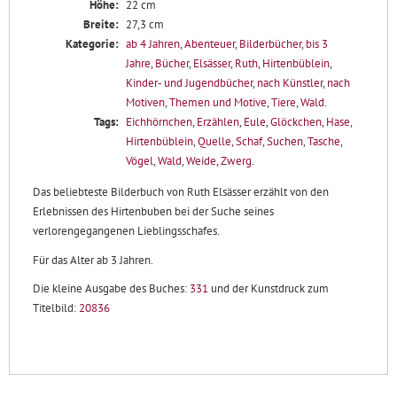
Höhe:
22 cm
Breite:
27,3 cm
Kategorie:
ab 4 Jahren
,
Abenteuer
,
Bilderbücher
,
bis 3
Jahre
,
Bücher
,
Elsässer, Ruth
,
Hirtenbüblein
,
Kinder- und Jugendbücher
,
nach Künstler
,
nach
Motiven
,
Themen und Motive
,
Tiere
,
Wald
.
Tags:
Eichhörnchen
,
Erzählen
,
Eule
,
Glöckchen
,
Hase
,
Hirtenbüblein
,
Quelle
,
Schaf
,
Suchen
,
Tasche
,
Vögel
,
Wald
,
Weide
,
Zwerg
.
Das beliebteste Bilderbuch von Ruth Elsässer erzählt von den
Erlebnissen des Hirtenbuben bei der Suche seines
verlorengegangenen Lieblingsschafes.
Für das Alter ab 3 Jahren.
Die kleine Ausgabe des Buches:
331
und der Kunstdruck zum
Titelbild:
20836