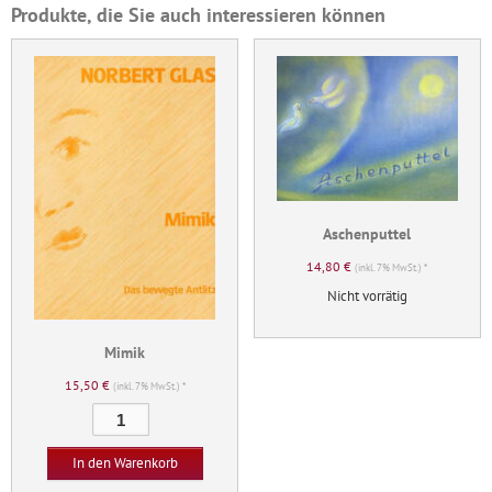
Produkte, die Sie auch interessieren können
Aschenputtel
14,80
€
(inkl. 7% MwSt.) *
Nicht vorrätig
Mimik
15,50
€
(inkl. 7% MwSt.) *
Mimik
Menge
In den Warenkorb