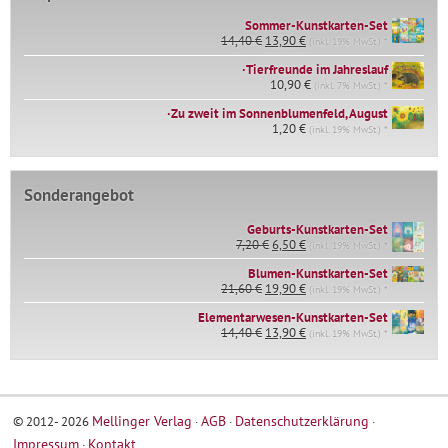
Sommer-Kunstkarten-Set
Ursprünglicher
Aktueller
14,40
€
13,90
€
(inkl. 19% MwSt.) *
Preis
Preis
∙Tierfreunde im Jahreslauf
war:
ist:
14,40 €
10,90
€
13,90 €.
(inkl. 7% MwSt.) *
∙Zu zweit im Sonnenblumenfeld, August
1,20
€
(inkl. 19% MwSt.) *
Sonderangebot
Geburts-Kunstkarten-Set
Ursprünglicher
Aktueller
7,20
€
6,50
€
(inkl. 19% MwSt.) *
Preis
Preis
war:
ist:
Blumen-Kunstkarten-Set
Ursprünglicher
Aktueller
7,20 €
6,50 €.
21,60
€
19,90
€
(inkl. 19% MwSt.) *
Preis
Preis
Elementarwesen-Kunstkarten-Set
war:
ist:
Ursprünglicher
Aktueller
14,40
€
21,60 €
13,90
€
19,90 €.
(inkl. 19% MwSt.) *
Preis
Preis
war:
ist:
14,40 €
13,90 €.
Mellinger Verlag
AGB
Datenschutzerklärung
© 2012- 2026
Impressum
Kontakt