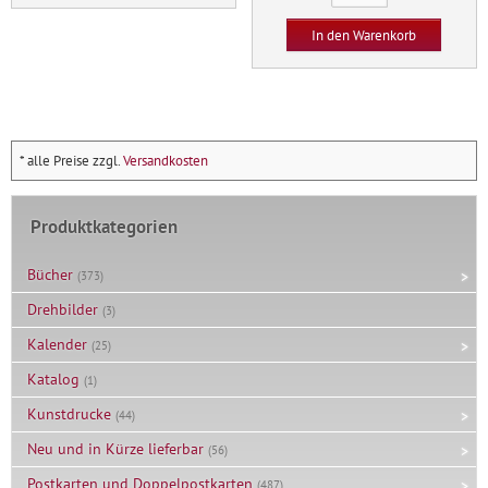
Entwicklungslinien
im
In den Warenkorb
Hinblick
auf
den
Impuls
von
* alle Preise zzgl.
Versandkosten
Gondi-
Schapur
Produktkategorien
Menge
Bücher
(373)
Drehbilder
(3)
Kalender
(25)
Katalog
(1)
Kunstdrucke
(44)
Neu und in Kürze lieferbar
(56)
Postkarten und Doppelpostkarten
(487)