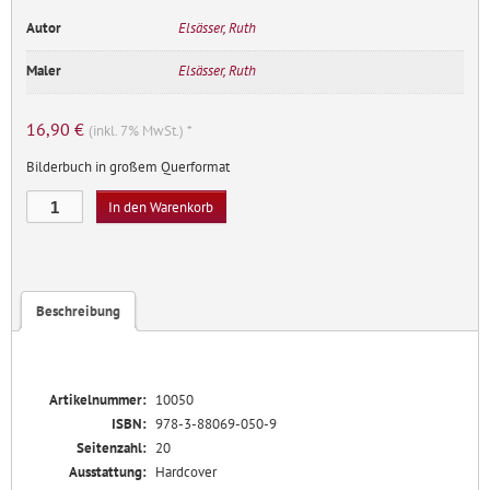
Autor
Elsässer, Ruth
Maler
Elsässer, Ruth
16,90
€
(inkl. 7% MwSt.) *
Bilderbuch in großem Querformat
Das
In den Warenkorb
Hirtenbüblein,
groß
Menge
Beschreibung
Artikelnummer:
10050
ISBN:
978-3-88069-050-9
Seitenzahl:
20
Ausstattung:
Hardcover