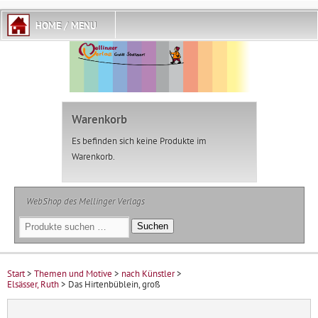
Warenkorb
Es befinden sich keine Produkte im
Warenkorb.
WebShop des Mellinger Verlags
Suchen
Suchen
nach:
Start
>
Themen und Motive
>
nach Künstler
>
Elsässer, Ruth
> Das Hirtenbüblein, groß