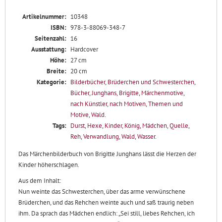
Artikelnummer:
10348
ISBN:
978-3-88069-348-7
Seitenzahl:
16
Ausstattung:
Hardcover
Höhe:
27 cm
Breite:
20 cm
Kategorie:
Bilderbücher
,
Brüderchen und Schwesterchen
,
Bücher
,
Junghans, Brigitte
,
Märchenmotive
,
nach Künstler
,
nach Motiven
,
Themen und
Motive
,
Wald
.
Tags:
Durst
,
Hexe
,
Kinder
,
König
,
Mädchen
,
Quelle
,
Reh
,
Verwandlung
,
Wald
,
Wasser
.
Das Märchenbilderbuch von Brigitte Junghans lässt die Herzen der
Kinder höherschlagen.
Aus dem Inhalt:
Nun weinte das Schwesterchen, über das arme verwünschene
Brüderchen, und das Rehchen weinte auch und saß traurig neben
ihm. Da sprach das Mädchen endlich: „Sei still, liebes Rehchen, ich