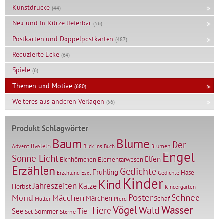
Kunstdrucke
(44)
Neu und in Kürze lieferbar
(56)
Postkarten und Doppelpostkarten
(487)
Reduzierte Ecke
(64)
Spiele
(6)
Themen und Motive
(680)
Weiteres aus anderen Verlagen
(56)
Produkt Schlagwörter
Baum
Blume
Der
Basteln
Advent
Blumen
Blick ins Buch
Engel
Sonne Licht
Elfen
Elementarwesen
Eichhörnchen
Erzählen
Gedichte
Frühling
Hase
Gedichte
Erzählung
Esel
Kinder
Kind
Jahreszeiten
Katze
Herbst
Kindergarten
Mond
Poster
Schnee
Mädchen
Märchen
Schaf
Mutter
Pferd
Vögel
Wasser
Tiere
Wald
Tier
See
Sommer
Set
Sterne