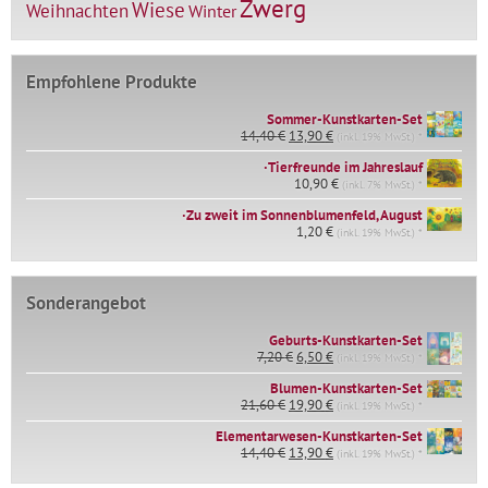
Zwerg
Wiese
Weihnachten
Winter
Empfohlene Produkte
Sommer-Kunstkarten-Set
Ursprünglicher
Aktueller
14,40
€
13,90
€
(inkl. 19% MwSt.) *
Preis
Preis
∙Tierfreunde im Jahreslauf
war:
ist:
14,40 €
10,90
€
13,90 €.
(inkl. 7% MwSt.) *
∙Zu zweit im Sonnenblumenfeld, August
1,20
€
(inkl. 19% MwSt.) *
Sonderangebot
Geburts-Kunstkarten-Set
Ursprünglicher
Aktueller
7,20
€
6,50
€
(inkl. 19% MwSt.) *
Preis
Preis
war:
ist:
Blumen-Kunstkarten-Set
Ursprünglicher
Aktueller
7,20 €
6,50 €.
21,60
€
19,90
€
(inkl. 19% MwSt.) *
Preis
Preis
Elementarwesen-Kunstkarten-Set
war:
ist:
Ursprünglicher
Aktueller
14,40
€
21,60 €
13,90
€
19,90 €.
(inkl. 19% MwSt.) *
Preis
Preis
war:
ist: