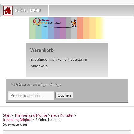
Warenkorb
Es befinden sich keine Produkte im
Warenkorb.
WebShop des Mellinger Verlags
Suchen
Suchen
nach:
Start
>
Themen und Motive
>
nach Künstler
>
Junghans, Brigitte
> Brüderchen und
Schwesterchen