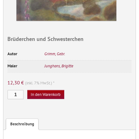
Brüderchen und Schwesterchen
Autor
Grimm, Gebr.
Maler
Junghans, Brigitte
12,30
€
(inkl. 7% MwSt.) *
Brüderchen
In den Warenkorb
und
Schwesterchen
Menge
Beschreibung