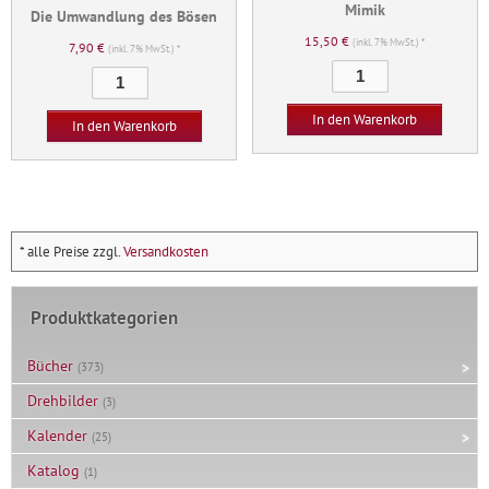
Mimik
Die Umwandlung des Bösen
15,50
€
(inkl. 7% MwSt.) *
7,90
€
(inkl. 7% MwSt.) *
Mimik
Die
Menge
Umwandlung
In den Warenkorb
des
In den Warenkorb
Bösen
Menge
* alle Preise zzgl.
Versandkosten
Produktkategorien
Bücher
(373)
Drehbilder
(3)
Kalender
(25)
Katalog
(1)