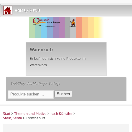
Warenkorb
Es befinden sich keine Produkte im
Warenkorb.
WebShop des Mellinger Verlags
Suchen
Suchen
nach:
Start
>
Themen und Motive
>
nach Künstler
>
Stein, Senta
> Christgeburt