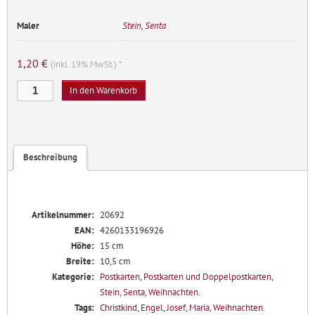
Maler
Stein, Senta
1,20
€
(inkl. 19% MwSt.) *
Christgeburt
In den Warenkorb
Menge
Beschreibung
Artikelnummer:
20692
EAN:
4260133196926
Höhe:
15 cm
Breite:
10,5 cm
Kategorie:
Postkarten
,
Postkarten und Doppelpostkarten
,
Stein, Senta
,
Weihnachten
.
Tags:
Christkind
,
Engel
,
Josef
,
Maria
,
Weihnachten
.