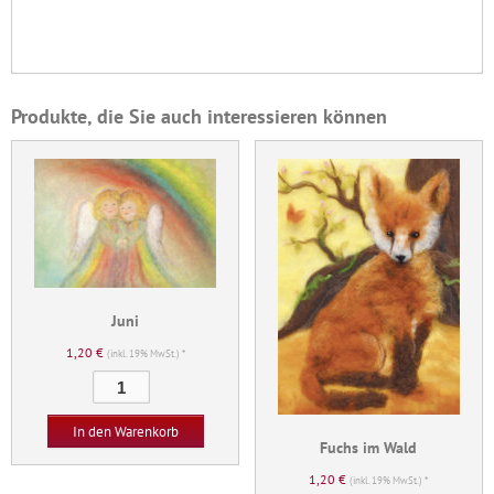
Produkte, die Sie auch interessieren können
Juni
1,20
€
(inkl. 19% MwSt.) *
Juni
Menge
In den Warenkorb
Fuchs im Wald
1,20
€
(inkl. 19% MwSt.) *