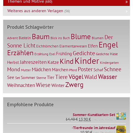
Themen und Motive
(680)
Weiteres aus anderen Verlagen
(56)
Produkt Schlagwörter
Baum
Blume
Der
Basteln
Advent
Blumen
Blick ins Buch
Engel
Sonne Licht
Elfen
Elementarwesen
Eichhörnchen
Erzählen
Gedichte
Frühling
Hase
Gedichte
Erzählung
Esel
Kinder
Kind
Jahreszeiten
Katze
Herbst
Kindergarten
Mond
Poster
Schnee
Mädchen
Märchen
Schaf
Mutter
Pferd
Vögel
Wasser
Tiere
Wald
Tier
See
Sommer
Set
Sterne
Zwerg
Wiese
Weihnachten
Winter
Empfohlene Produkte
Sommer-Kunstkarten-Set
Ursprünglicher
Aktueller
14,40
€
13,90
€
(inkl. 19% MwSt.) *
Preis
Preis
∙Tierfreunde im Jahreslauf
war:
ist:
14,40 €
10,90
€
13,90 €.
(inkl. 7% MwSt.) *