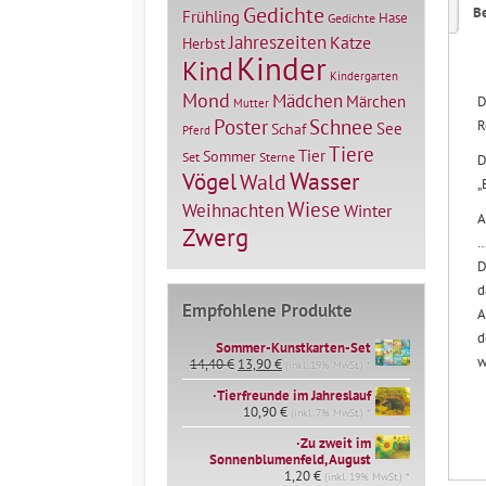
Gedichte
B
Frühling
Hase
Gedichte
Jahreszeiten
Katze
Herbst
Kinder
Kind
Kindergarten
Mond
Mädchen
Märchen
D
Mutter
Poster
Schnee
R
See
Schaf
Pferd
Tiere
Tier
Sommer
Set
Sterne
D
Vögel
Wasser
Wald
„
Wiese
Weihnachten
Winter
A
Zwerg
…
D
d
Empfohlene Produkte
A
d
Sommer-Kunstkarten-Set
w
Ursprünglicher
Aktueller
14,40
€
13,90
€
(inkl. 19% MwSt.) *
Preis
Preis
∙Tierfreunde im Jahreslauf
war:
ist:
14,40 €
10,90
€
13,90 €.
(inkl. 7% MwSt.) *
∙Zu zweit im
Sonnenblumenfeld, August
1,20
€
(inkl. 19% MwSt.) *