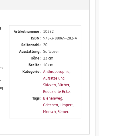
d
Artikelnummer:
10282
ISBN:
978-3-88069-282-4
Seitenzahl:
20
Ausstattung:
Softcover
Höhe:
23 cm
Breite:
16 cm
es.
Kategorie:
Anthroposophie
,
Aufsätze und
r
Skizzen
,
Bücher
,
ng
Reduzierte Ecke
.
Tags:
Bienenweg
,
Griechen
,
Limpert
,
Mensch
,
Römer
.