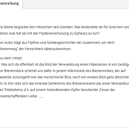
eschreibung
ie Biene begleitet den Menschen seit Urzeiten. Was bedeutete sie für Griechen un
ömer, was hat sie mit der Mysterienschulung zu Ephesos zu tun?
er Autor trägt aus Mythos und Geistesgeschichte viel zusammen, um dem
Bienenweg“ der Menschheit näherzukommen.
us dem Inhalt:
 Was sich da offenbart ist das Bild der Verwandlung eines Materiellen in ein Geistig
er Bienenstock schenkt uns dafür in jenem Wärmeleib des Bienenvolkes, der auf
asselbe zurückgeht wie das menschliche Blut, noch ein weiters Bild ganz ähnliche
rt. In ihm lebt sich das innerste Geheimnis des Bienenwesens dar, einer Verwandlu
es Trieblebens, d.h. auf einem fortwährenden Opfer beruhende „Feuer der
esenschaffenden Liebe … „