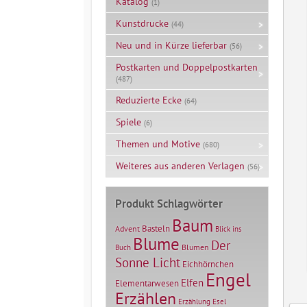
Katalog
(1)
Kunstdrucke
(44)
Neu und in Kürze lieferbar
(56)
Postkarten und Doppelpostkarten
(487)
Reduzierte Ecke
(64)
Spiele
(6)
Themen und Motive
(680)
Weiteres aus anderen Verlagen
(56)
Produkt Schlagwörter
Baum
Basteln
Advent
Blick ins
Blume
Der
Blumen
Buch
Sonne Licht
Eichhörnchen
Engel
Elfen
Elementarwesen
Erzählen
Erzählung
Esel