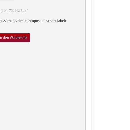
nglicher
Aktueller
(inkl. 7% MwSt.) *
Preis
Skizzen aus der anthroposophischen Arbeit
ist:
5,20 €.
In den Warenkorb