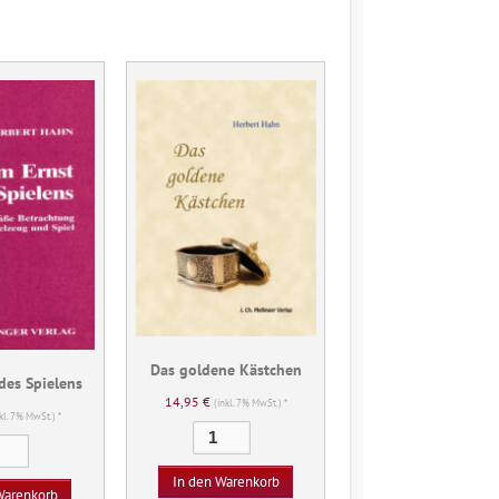
Das goldene Kästchen
des Spielens
14,95
€
(inkl. 7% MwSt.) *
nkl. 7% MwSt.) *
Das
Vom
goldene
Ernst
Kästchen
In den Warenkorb
des
Warenkorb