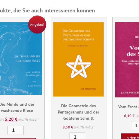
ukte, die Sie auch interessieren können
Angebot!
Die Mühle und der
Die Geometrie des
Vom Ernst 
wachsende Riese
Pentagramms und der
6,40
€
(i
Goldene Schnitt
5,20
€
Ursprünglicher
Aktueller
80
€
(inkl. 7% MwSt.) *
Preis
Preis
8,50
€
(inkl. 7% MwSt.) *
Die
war:
ist:
Die
Mühle
In den 