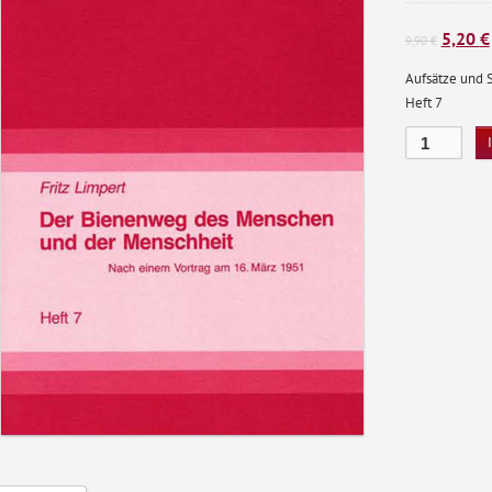
Ursprü
5,20
€
9,90
€
Preis
Aufsätze und 
war:
Heft 7
9,90 €
Der
Bienenweg
des
Menschen
und
der
Menschheit
Menge