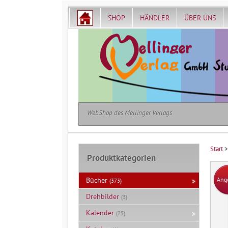
SHOP
HÄNDLER
ÜBER UNS
WebShop des Mellinger Verlags
Start
Produktkategorien
Ang
Bücher
(373)
Drehbilder
(3)
Kalender
(25)