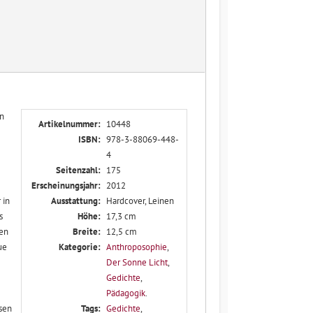
en
Artikelnummer:
10448
ISBN:
978-3-88069-448-
4
Seitenzahl:
175
Erscheinungsjahr:
2012
 in
Ausstattung:
Hardcover, Leinen
s
Höhe:
17,3 cm
den
Breite:
12,5 cm
ue
Kategorie:
Anthroposophie
,
Der Sonne Licht
,
Gedichte
,
Pädagogik
.
sen
Tags:
Gedichte
,