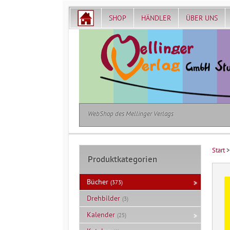
SHOP
HÄNDLER
ÜBER UNS
WebShop des Mellinger Verlags
Start
Produktkategorien
Bücher
(373)
Drehbilder
(3)
Kalender
(25)