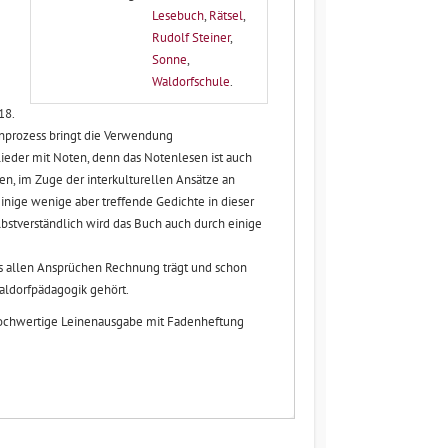
Lesebuch
,
Rätsel
,
Rudolf Steiner
,
Sonne
,
Waldorfschule
.
18.
rnprozess bringt die Verwendung
ieder mit Noten, denn das Notenlesen ist auch
n, im Zuge der interkulturellen Ansätze an
inige wenige aber treffende Gedichte in dieser
stverständlich wird das Buch auch durch einige
das allen Ansprüchen Rechnung trägt und schon
aldorfpädagogik gehört.
ochwertige Leinenausgabe mit Fadenheftung