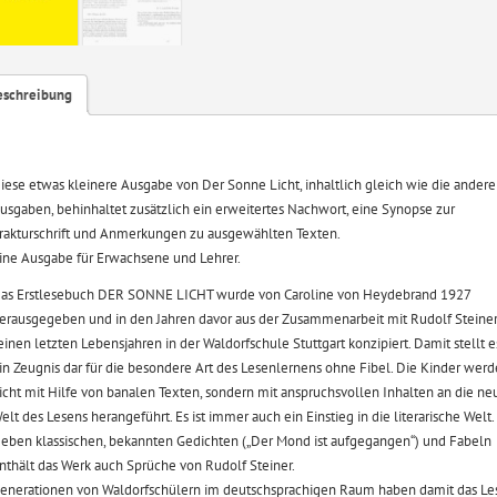
eschreibung
iese etwas kleinere Ausgabe von Der Sonne Licht, inhaltlich gleich wie die ander
usgaben, behinhaltet zusätzlich ein erweitertes Nachwort, eine Synopse zur
rakturschrift und Anmerkungen zu ausgewählten Texten.
ine Ausgabe für Erwachsene und Lehrer.
as Erstlesebuch DER SONNE LICHT wurde von Caroline von Heydebrand 1927
erausgegeben und in den Jahren davor aus der Zusammenarbeit mit Rudolf Steiner
einen letzten Lebensjahren in der Waldorfschule Stuttgart konzipiert. Damit stellt e
in Zeugnis dar für die besondere Art des Lesenlernens ohne Fibel. Die Kinder wer
icht mit Hilfe von banalen Texten, sondern mit anspruchsvollen Inhalten an die ne
elt des Lesens herangeführt. Es ist immer auch ein Einstieg in die literarische Welt.
eben klassischen, bekannten Gedichten („Der Mond ist aufgegangen“) und Fabeln
nthält das Werk auch Sprüche von Rudolf Steiner.
enerationen von Waldorfschülern im deutschsprachigen Raum haben damit das Le