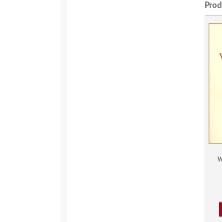
Prod
W