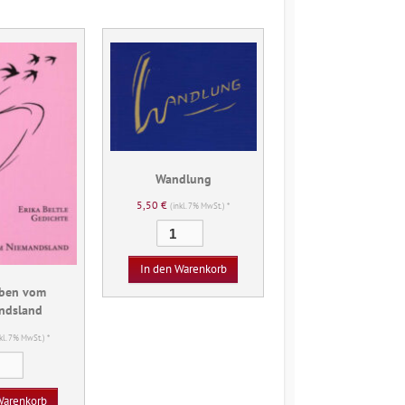
Wandlung
5,50
€
(inkl. 7% MwSt.) *
Wandlung
Menge
In den Warenkorb
lben vom
ndsland
nkl. 7% MwSt.) *
Schwalben
vom
Niemandsland
Warenkorb