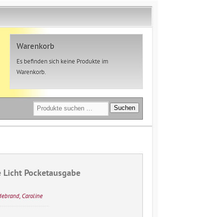
Warenkorb
Es befinden sich keine Produkte im
Warenkorb.
Suchen
Suchen
nach:
 Licht Pocketausgabe
debrand, Caroline