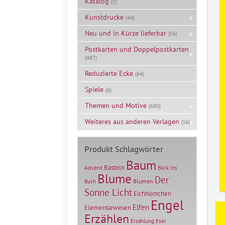
Katalog
(1)
Kunstdrucke
(44)
Neu und in Kürze lieferbar
(56)
Postkarten und Doppelpostkarten
(487)
Reduzierte Ecke
(64)
Spiele
(6)
Themen und Motive
(680)
Weiteres aus anderen Verlagen
(56)
Produkt Schlagwörter
Baum
Basteln
Advent
Blick ins
Blume
Der
Blumen
Buch
Sonne Licht
Eichhörnchen
Engel
Elfen
Elementarwesen
Erzählen
Erzählung
Esel