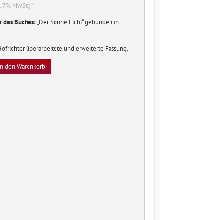
l. 7% MwSt.) *
 des Buches:
„Der Sonne Licht“ gebunden in
ofrichter überarbeitete und erweiterte Fassung.
In den Warenkorb
e