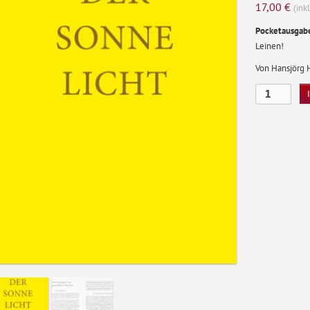
17,00
€
(ink
Pocketausgabe
Leinen!
Von Hansjörg H
Der
Sonne
Licht
Pocketausgab
Menge