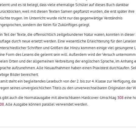
elernt und es ist belegt, dass viele ehemalige Schüler auf dieses Buch dankbar
urückblicken, weil mit diesen Texten Samen gepflanzt wurden, die erst später ihre
rüchte trugen. Im Unterricht wurde nicht nur das gegenwärtige Verständnis
ngesprochen, sondern der Keim für Zukünftiges gelegt.
in Teil der Texte, die offensichtlich zeitgebundener Natur waren, konnten in dieser 
uflage durch neue ersetzt werden. Eine wesentliche Erleichterung für den Lesele
nterschiedlicher Schriften und Größen dar. Hinzu kommen einige viel gesungene L
ine Form des Lesens die gelernt sein will. Außerdem wird der Versuch unternomme
ielen Orten und der allgemeinen Verbreitung der englischen Sprache, im Anhang e
prache aufzunehmen. Alle Neuaufnahmen haben einen Praxistest durchlaufen. Selb
arbige Bilder bereichert.
amit steht ein begleitendes Lesebuch von der 2. bis zur 4. Klasse zur Verfügung, 
egen seines unvergleichlichen Titels zu den unverwechselbaren Originalen der W
s gibt auch die Normalausgabe mit abwischbaren Hardcover-Umschlag
308
eine h
08
. Alle Ausgabe können parallel verwendet werden.