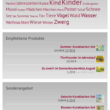
Kinder
Kind
Jahreszeiten
Katze
Herbst
Kindergarten
Mond
Poster
Schnee
Mädchen
Märchen
Schaf
Mutter
Pferd
Vögel
Wasser
Tiere
Wald
Tier
See
Sommer
Set
Sterne
Zwerg
Wiese
Weihnachten
Winter
Empfohlene Produkte
Sommer-Kunstkarten-Set
Ursprünglicher
Aktueller
14,40
€
13,90
€
(inkl. 19% MwSt.) *
Preis
Preis
∙Tierfreunde im Jahreslauf
war:
ist:
14,40 €
10,90
€
13,90 €.
(inkl. 7% MwSt.) *
∙Zu zweit im Sonnenblumenfeld, August
1,20
€
(inkl. 19% MwSt.) *
Sonderangebot
Geburts-Kunstkarten-Set
Ursprünglicher
Aktueller
7,20
€
6,50
€
(inkl. 19% MwSt.) *
Preis
Preis
war:
ist:
Blumen-Kunstkarten-Set