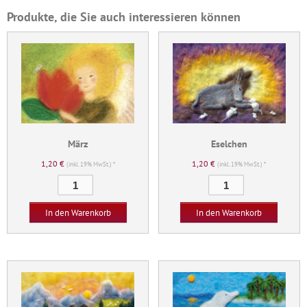
Produkte, die Sie auch interessieren können
März
Eselchen
1,20
€
1,20
€
(inkl. 19% MwSt.) *
(inkl. 19% MwSt.) *
März
Eselchen
Menge
Menge
In den Warenkorb
In den Warenkorb