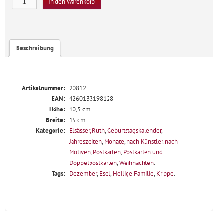
In den Warenkorb
Krippenbild
Menge
Beschreibung
Artikelnummer:
20812
EAN:
4260133198128
Höhe:
10,5 cm
Breite:
15 cm
Kategorie:
Elsässer, Ruth
,
Geburtstagskalender
,
Jahreszeiten
,
Monate
,
nach Künstler
,
nach
Motiven
,
Postkarten
,
Postkarten und
Doppelpostkarten
,
Weihnachten
.
Tags:
Dezember
,
Esel
,
Heilige Familie
,
Krippe
.