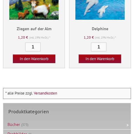
Ziegen auf der Alm
Delphine
1,20
€
1,20
€
(inkl. 19% MwSt.) *
(inkl. 19% MwSt.) *
Ziegen
Delphine
auf
Menge
der
In den Warenkorb
In den Warenkorb
Alm
Menge
* alle Preise zzgl.
Versandkosten
Produktkategorien
Bücher
(373)