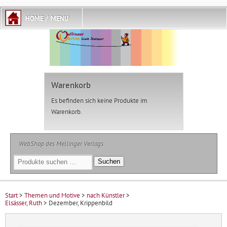
Warenkorb
Es befinden sich keine Produkte im
Warenkorb.
WebShop des Mellinger Verlags
Suchen
Suchen
nach:
Start
>
Themen und Motive
>
nach Künstler
>
Elsässer, Ruth
> Dezember, Krippenbild