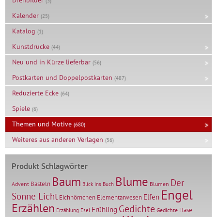
Drehbilder
(3)
Kalender
(25)
Katalog
(1)
Kunstdrucke
(44)
Neu und in Kürze lieferbar
(56)
Postkarten und Doppelpostkarten
(487)
Reduzierte Ecke
(64)
Spiele
(6)
Themen und Motive
(680)
Weiteres aus anderen Verlagen
(56)
Produkt Schlagwörter
Baum
Blume
Der
Basteln
Advent
Blumen
Blick ins Buch
Engel
Sonne Licht
Elfen
Elementarwesen
Eichhörnchen
Erzählen
Gedichte
Frühling
Hase
Gedichte
Erzählung
Esel