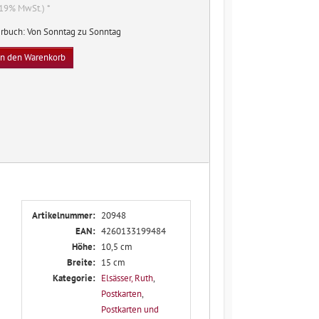
. 19% MwSt.) *
rbuch: Von Sonntag zu Sonntag
In den Warenkorb
Artikelnummer:
20948
EAN:
4260133199484
Höhe:
10,5 cm
Breite:
15 cm
Kategorie:
Elsässer, Ruth
,
Postkarten
,
Postkarten und