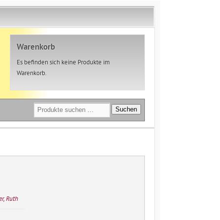
Warenkorb
Es befinden sich keine Produkte im
Warenkorb.
Suchen
Suchen
nach:
er, Ruth