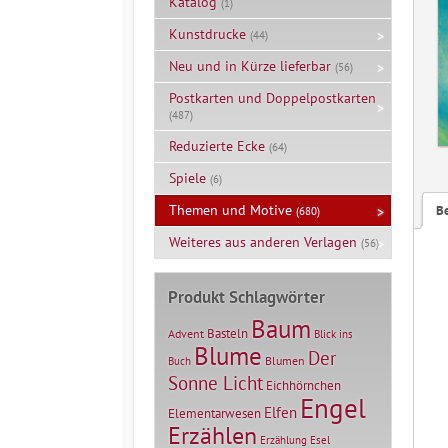
Katalog
(1)
Kunstdrucke
(44)
Neu und in Kürze lieferbar
(56)
Postkarten und Doppelpostkarten
(487)
Reduzierte Ecke
(64)
Spiele
(6)
Themen und Motive
B
(680)
Weiteres aus anderen Verlagen
(56)
Produkt Schlagwörter
Baum
Basteln
Advent
Blick ins
Blume
Der
Blumen
Buch
Sonne Licht
Eichhörnchen
Engel
Elfen
Elementarwesen
Erzählen
Erzählung
Esel