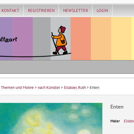
KONTAKT
REGISTRIEREN
NEWSLETTER
LOGIN
>
Themen und Motive
>
nach Künstler
>
Elsässer, Ruth
> Enten
Enten
Maler
Elsäss