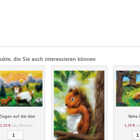
ukte, die Sie auch interessieren können
Ziegen auf der Alm
Rehe 
1,20
€
1,20
€
(inkl. 19% MwSt.) *
(in
Ziegen