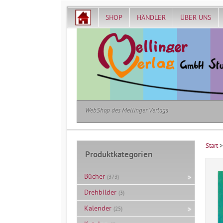
SHOP
HÄNDLER
ÜBER UNS
WebShop des Mellinger Verlags
Start
Produktkategorien
Bücher
(373)
Drehbilder
(3)
Kalender
(25)