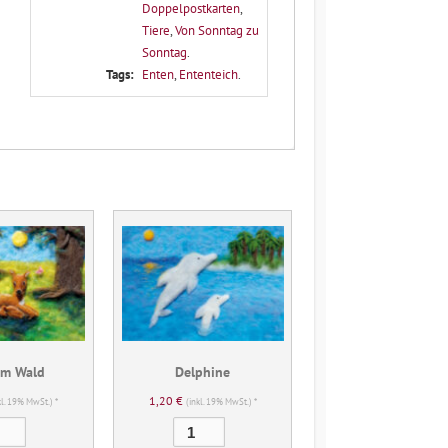
Doppelpostkarten
,
Tiere
,
Von Sonntag zu
Sonntag
.
Tags:
Enten
,
Ententeich
.
im Wald
Delphine
1,20
€
kl. 19% MwSt.) *
(inkl. 19% MwSt.) *
Rehe
Delphine