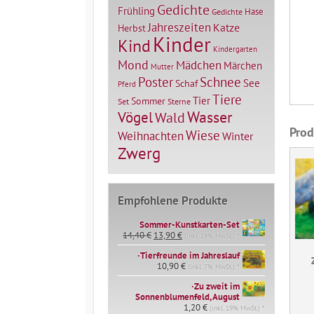
Gedichte
Frühling
Hase
Gedichte
Jahreszeiten
Katze
Herbst
Kinder
Kind
Kindergarten
Mond
Mädchen
Märchen
Mutter
Poster
Schnee
See
Schaf
Pferd
Tiere
Tier
Sommer
Set
Sterne
Vögel
Wasser
Wald
Prod
Wiese
Weihnachten
Winter
Zwerg
Empfohlene Produkte
Sommer-Kunstkarten-Set
Ursprünglicher
Aktueller
14,40
€
13,90
€
(inkl. 19% MwSt.) *
Preis
Preis
∙Tierfreunde im Jahreslauf
war:
ist:
14,40 €
10,90
€
13,90 €.
(inkl. 7% MwSt.) *
∙Zu zweit im
Sonnenblumenfeld, August
1,20
€
(inkl. 19% MwSt.) *