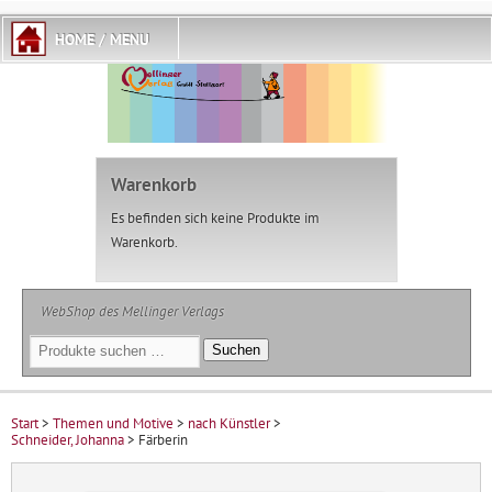
Warenkorb
Es befinden sich keine Produkte im
Warenkorb.
WebShop des Mellinger Verlags
Suchen
Suchen
nach:
Start
>
Themen und Motive
>
nach Künstler
>
Schneider, Johanna
> Färberin