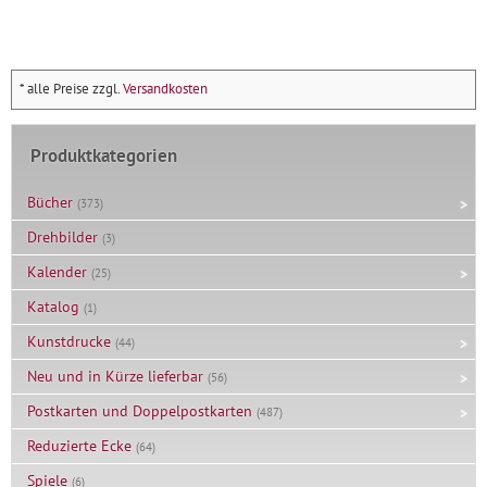
* alle Preise zzgl.
Versandkosten
Produktkategorien
Bücher
(373)
Drehbilder
(3)
Kalender
(25)
Katalog
(1)
Kunstdrucke
(44)
Neu und in Kürze lieferbar
(56)
Postkarten und Doppelpostkarten
(487)
Reduzierte Ecke
(64)
Spiele
(6)