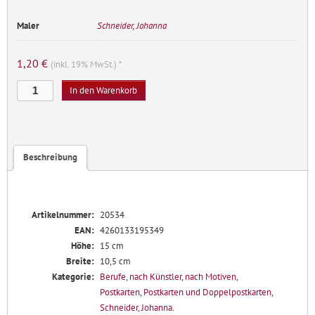
Maler
Schneider, Johanna
1,20
€
(inkl. 19% MwSt.) *
Färberin
In den Warenkorb
Menge
Beschreibung
Artikelnummer:
20534
EAN:
4260133195349
Höhe:
15 cm
Breite:
10,5 cm
Kategorie:
Berufe
,
nach Künstler
,
nach Motiven
,
Postkarten
,
Postkarten und Doppelpostkarten
,
Schneider, Johanna
.