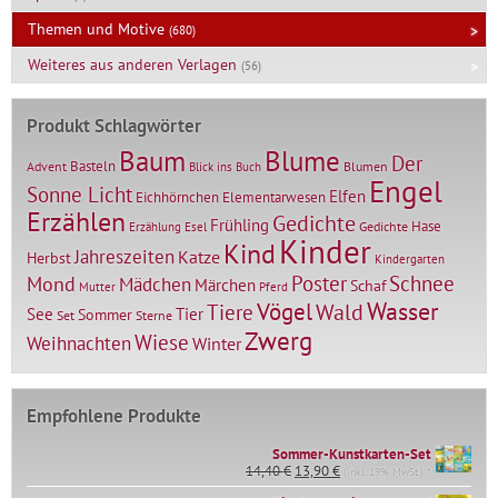
Themen und Motive
(680)
Weiteres aus anderen Verlagen
(56)
Produkt Schlagwörter
Baum
Blume
Der
Basteln
Advent
Blumen
Blick ins Buch
Engel
Sonne Licht
Elfen
Elementarwesen
Eichhörnchen
Erzählen
Gedichte
Frühling
Hase
Gedichte
Erzählung
Esel
Kinder
Kind
Jahreszeiten
Katze
Herbst
Kindergarten
Mond
Poster
Schnee
Mädchen
Märchen
Schaf
Mutter
Pferd
Vögel
Wasser
Tiere
Wald
Tier
See
Sommer
Set
Sterne
Zwerg
Wiese
Weihnachten
Winter
Empfohlene Produkte
Sommer-Kunstkarten-Set
Ursprünglicher
Aktueller
14,40
€
13,90
€
(inkl. 19% MwSt.) *
Preis
Preis