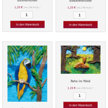
Eichhörnchen
Eisbärenbrüder
1,20
€
1,20
€
(inkl. 19% MwSt.) *
(inkl. 19% MwSt.) *
Eichhörnchen
Eisbärenbrüder
Menge
Menge
In den Warenkorb
In den Warenkorb
Rehe im Wald
1,20
€
(inkl. 19% MwSt.) *
Rehe
im
Wald
In den Warenkorb