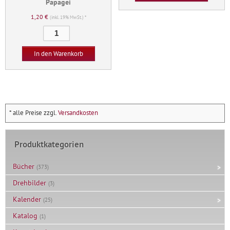
Papagei
Menge
1,20
€
(inkl. 19% MwSt.) *
Papagei
Menge
In den Warenkorb
* alle Preise zzgl.
Versandkosten
Produktkategorien
Bücher
(373)
Drehbilder
(3)
Kalender
(25)
Katalog
(1)