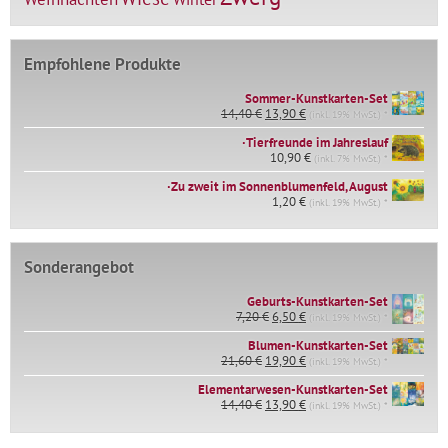
Empfohlene Produkte
Sommer-Kunstkarten-Set
Ursprünglicher
Aktueller
14,40
€
13,90
€
(inkl. 19% MwSt.) *
Preis
Preis
∙Tierfreunde im Jahreslauf
war:
ist:
14,40 €
10,90
€
13,90 €.
(inkl. 7% MwSt.) *
∙Zu zweit im Sonnenblumenfeld, August
1,20
€
(inkl. 19% MwSt.) *
Sonderangebot
Geburts-Kunstkarten-Set
Ursprünglicher
Aktueller
7,20
€
6,50
€
(inkl. 19% MwSt.) *
Preis
Preis
war:
ist:
Blumen-Kunstkarten-Set
Ursprünglicher
Aktueller
7,20 €
6,50 €.
21,60
€
19,90
€
(inkl. 19% MwSt.) *
Preis
Preis
Elementarwesen-Kunstkarten-Set
war:
ist:
Ursprünglicher
Aktueller
14,40
€
21,60 €
13,90
€
19,90 €.
(inkl. 19% MwSt.) *
Preis
Preis
war:
ist: