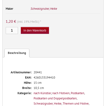
Maler
Schwarzgruber, Heike
1,20
€
(inkl. 19% MwSt.) *
Fuchs
In den Warenkorb
im
Wald
Menge
Beschreibung
Artikelnummer:
20441
EAN:
4260133194410
Höhe:
15 cm
Breite:
10,5 cm
Kategorie:
nach Künstler
,
nach Motiven
,
Postkarten
,
Postkarten und Doppelpostkarten
,
Schwarzgruber, Heike
,
Themen und Motive
,