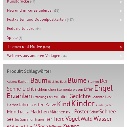
Kunstdrucke
(44)
Neu und in Kürze lieferbar
(56)
Postkarten und Doppelpostkarten
(487)
Reduzierte Ecke
(64)
Spiele
(6)
Themen und Motive
(680)
Weiteres aus anderen Verlagen
(56)
Produkt Schlagwörter
Baum
Blume
Der
Basteln
Advent
Blumen
Blick ins Buch
Engel
Sonne Licht
Elfen
Elementarwesen
Eichhörnchen
Erzählen
Gedichte
Frühling
Hase
Gedichte
Erzählung
Esel
Kinder
Kind
Jahreszeiten
Katze
Herbst
Kindergarten
Mond
Poster
Schnee
Mädchen
Märchen
Schaf
Mutter
Pferd
Vögel
Wasser
Tiere
Wald
Tier
See
Sommer
Set
Sterne
Zwerg
Wiese
Weihnachten
Winter