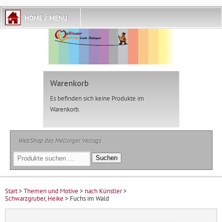
Warenkorb
Es befinden sich keine Produkte im
Warenkorb.
WebShop des Mellinger Verlags
Suchen
Suchen
nach:
Start
>
Themen und Motive
>
nach Künstler
>
Schwarzgruber, Heike
> Fuchs im Wald