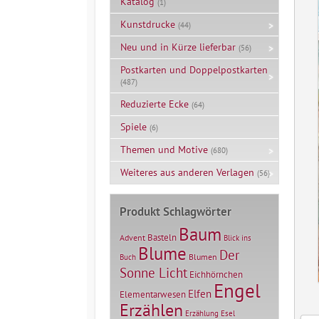
Katalog
(1)
Kunstdrucke
(44)
Neu und in Kürze lieferbar
(56)
Postkarten und Doppelpostkarten
(487)
Reduzierte Ecke
(64)
Spiele
(6)
Themen und Motive
(680)
Weiteres aus anderen Verlagen
(56)
Produkt Schlagwörter
Baum
Basteln
Advent
Blick ins
Blume
Der
Blumen
Buch
Sonne Licht
Eichhörnchen
Engel
Elfen
Elementarwesen
Erzählen
Erzählung
Esel