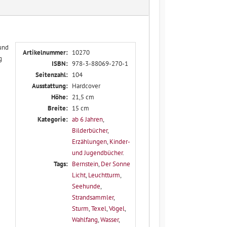
 und
Artikelnummer:
10270
g
ISBN:
978-3-88069-270-1
Seitenzahl:
104
Ausstattung:
Hardcover
Höhe:
21,5 cm
Breite:
15 cm
Kategorie:
ab 6 Jahren
,
Bilderbücher
,
Erzählungen
,
Kinder-
und Jugendbücher
.
Tags:
Bernstein
,
Der Sonne
Licht
,
Leuchtturm
,
Seehunde
,
Strandsammler
,
Sturm
,
Texel
,
Vögel
,
Wahlfang
,
Wasser
,