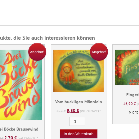
ukte, die Sie auch interessieren können
Angebot!
Angebot!
Finge
Vom buckligen Männlein
16,90
€
(
9,50
€
Ursprünglicher
Aktueller
13,30
€
(inkl. 7% MwSt.) *
Nicht 
Preis
Preis
Vom
war:
ist:
buckligen
ei Böcke Brausewind
13,30 €
9,50 €.
Männlein
In den Warenkorb
2,70
€
Ursprünglicher
Aktueller
80
€
(inkl. 7% MwSt.) *