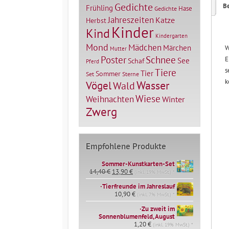
Gedichte
B
Frühling
Hase
Gedichte
Jahreszeiten
Katze
Herbst
Kinder
Kind
Kindergarten
Mond
Mädchen
Märchen
W
Mutter
Poster
Schnee
E
See
Schaf
Pferd
s
Tiere
Tier
Sommer
Set
Sterne
k
Vögel
Wasser
Wald
Wiese
Weihnachten
Winter
Zwerg
Empfohlene Produkte
Sommer-Kunstkarten-Set
Ursprünglicher
Aktueller
14,40
€
13,90
€
(inkl. 19% MwSt.) *
Preis
Preis
∙Tierfreunde im Jahreslauf
war:
ist:
14,40 €
10,90
€
13,90 €.
(inkl. 7% MwSt.) *
∙Zu zweit im
Sonnenblumenfeld, August
1,20
€
(inkl. 19% MwSt.) *