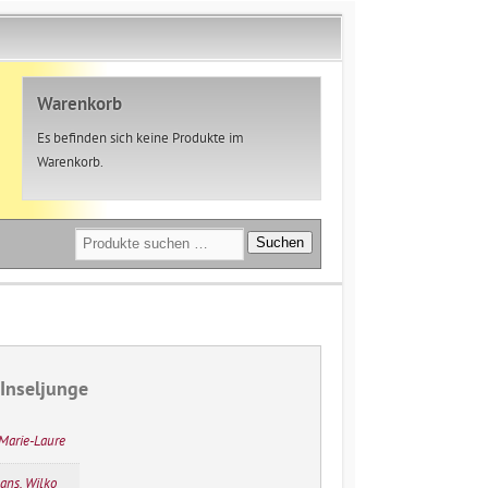
Warenkorb
Es befinden sich keine Produkte im
Warenkorb.
Suchen
Suchen
nach:
 Inseljunge
, Marie-Laure
ans, Wilko