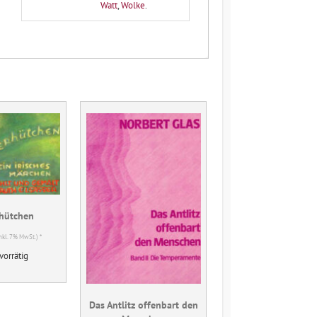
Watt
,
Wolke
.
rhütchen
inkl. 7% MwSt.) *
vorrätig
Das Antlitz offenbart den