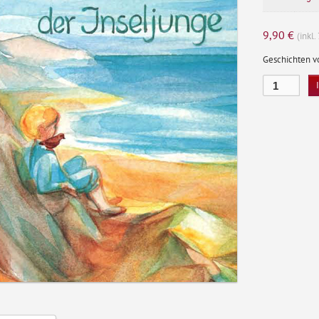
9,90
€
(inkl
Geschichten v
Jeppe
der
Inseljunge
Menge