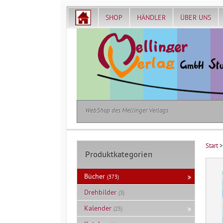
SHOP
HÄNDLER
ÜBER UNS
WebShop des Mellinger Verlags
Start
Produktkategorien
Bücher
(373)
Drehbilder
(3)
Kalender
(25)