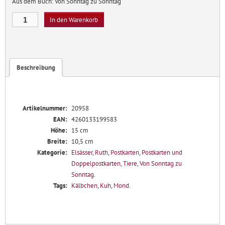
Aus dem Buch: Von Sonntag zu Sonntag
Kuh
In den Warenkorb
Menge
Beschreibung
Artikelnummer:
20958
EAN:
4260133199583
Höhe:
15 cm
Breite:
10,5 cm
Kategorie:
Elsässer, Ruth
,
Postkarten
,
Postkarten und
Doppelpostkarten
,
Tiere
,
Von Sonntag zu
Sonntag
.
Tags:
Kälbchen
,
Kuh
,
Mond
.