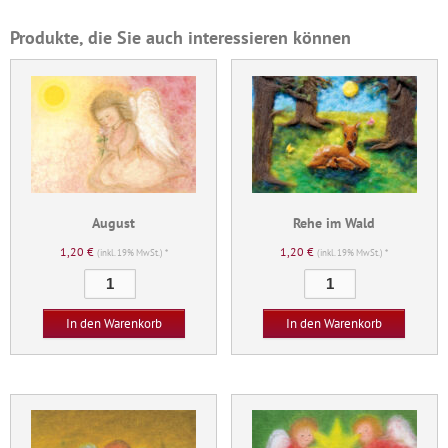
Produkte, die Sie auch interessieren können
August
Rehe im Wald
1,20
€
1,20
€
(inkl. 19% MwSt.) *
(inkl. 19% MwSt.) *
August
Rehe
Menge
im
Wald
In den Warenkorb
In den Warenkorb
Menge