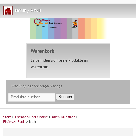
Warenkorb
Es befinden sich keine Produkte im
Warenkorb.
WebShop des Mellinger Verlags
Suchen
Suchen
nach:
Start
>
Themen und Motive
>
nach Künstler
>
Elsässer, Ruth
> Kuh