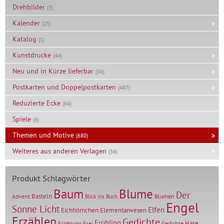
Drehbilder
(3)
Kalender
(25)
Katalog
(1)
Kunstdrucke
(44)
Neu und in Kürze lieferbar
(56)
Postkarten und Doppelpostkarten
(487)
Reduzierte Ecke
(64)
Spiele
(6)
Themen und Motive
(680)
Weiteres aus anderen Verlagen
(56)
Produkt Schlagwörter
Baum
Blume
Der
Basteln
Advent
Blumen
Blick ins Buch
Engel
Sonne Licht
Elfen
Elementarwesen
Eichhörnchen
Erzählen
Gedichte
Frühling
Hase
Gedichte
Erzählung
Esel