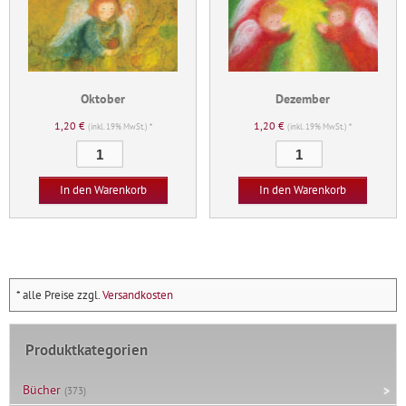
Oktober
Dezember
1,20
€
1,20
€
(inkl. 19% MwSt.) *
(inkl. 19% MwSt.) *
Oktober
Dezember
Menge
Menge
In den Warenkorb
In den Warenkorb
* alle Preise zzgl.
Versandkosten
Produktkategorien
Bücher
(373)