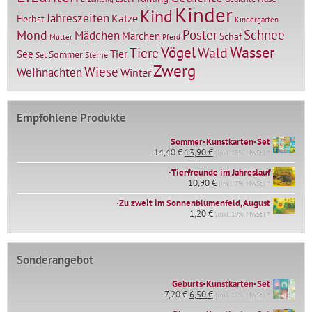
Kinder
Kind
Jahreszeiten
Katze
Herbst
Kindergarten
Mond
Poster
Schnee
Mädchen
Märchen
Schaf
Mutter
Pferd
Vögel
Wasser
Tiere
Wald
Tier
See
Sommer
Set
Sterne
Zwerg
Wiese
Weihnachten
Winter
Empfohlene Produkte
Sommer-Kunstkarten-Set
Ursprünglicher
Aktueller
14,40
€
13,90
€
(inkl. 19% MwSt.) *
Preis
Preis
∙Tierfreunde im Jahreslauf
war:
ist:
14,40 €
10,90
€
13,90 €.
(inkl. 7% MwSt.) *
∙Zu zweit im Sonnenblumenfeld, August
1,20
€
(inkl. 19% MwSt.) *
Sonderangebot
Geburts-Kunstkarten-Set
Ursprünglicher
Aktueller
7,20
€
6,50
€
(inkl. 19% MwSt.) *
Preis
Preis