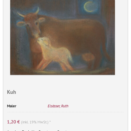
Kuh
Maler
Elsässer, Ruth
1,20
€
(inkl. 19% MwSt.) *