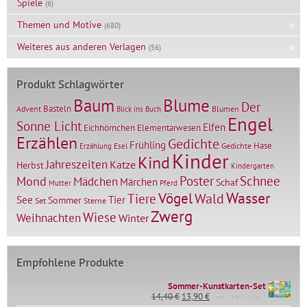
Spiele
(6)
Themen und Motive
(680)
Weiteres aus anderen Verlagen
(56)
Produkt Schlagwörter
Baum
Blume
Der
Basteln
Advent
Blumen
Blick ins Buch
Engel
Sonne Licht
Elfen
Elementarwesen
Eichhörnchen
Erzählen
Gedichte
Frühling
Hase
Gedichte
Erzählung
Esel
Kinder
Kind
Jahreszeiten
Katze
Herbst
Kindergarten
Mond
Poster
Schnee
Mädchen
Märchen
Schaf
Mutter
Pferd
Vögel
Wasser
Tiere
Wald
Tier
See
Sommer
Set
Sterne
Zwerg
Wiese
Weihnachten
Winter
Empfohlene Produkte
Sommer-Kunstkarten-Set
Ursprünglicher
Aktueller
14,40
€
13,90
€
(inkl. 19% MwSt.) *
Preis
Preis