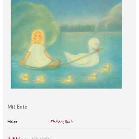
Mit Ente
Maler
Elsässer, Ruth
4,90
€
(inkl. 19% MwSt.) *