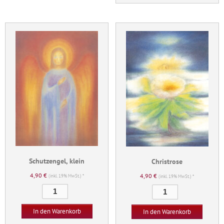
Schutzengel, klein
Christrose
4,90
€
4,90
€
(inkl. 19% MwSt.) *
(inkl. 19% MwSt.) *
Schutzengel,
Christrose
klein
Menge
Menge
In den Warenkorb
In den Warenkorb