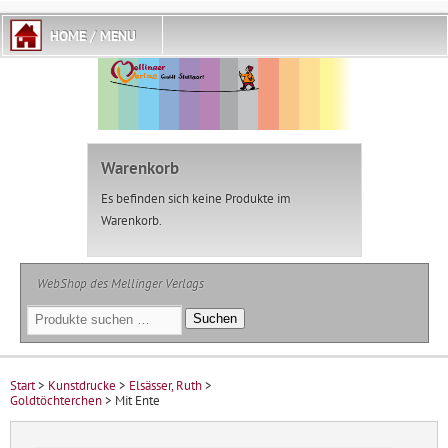
Warenkorb
Es befinden sich keine Produkte im
Warenkorb.
WebShop des Mellinger Verlags
Suchen
Suchen
nach:
Start
>
Kunstdrucke
>
Elsässer, Ruth
>
Goldtöchterchen
> Mit Ente