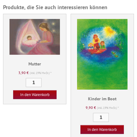
Produkte, die Sie auch interessieren können
Mutter
3,90
€
(inkl. 19% MwSt.) *
Mutter
Menge
In den Warenkorb
Kinder im Boot
9,90
€
(inkl. 19% MwSt.) *
Kinder
im
Boot
In den Warenkorb
Menge