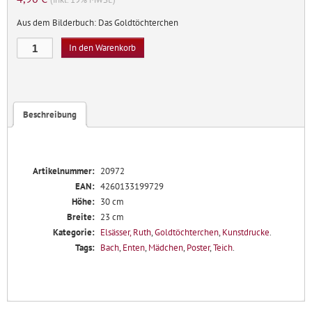
Aus dem Bilderbuch: Das Goldtöchterchen
Mit
In den Warenkorb
Ente
Menge
Beschreibung
Artikelnummer:
20972
EAN:
4260133199729
Höhe:
30 cm
Breite:
23 cm
Kategorie:
Elsässer, Ruth
,
Goldtöchterchen
,
Kunstdrucke
.
Tags:
Bach
,
Enten
,
Mädchen
,
Poster
,
Teich
.