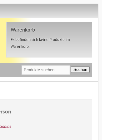
Warenkorb
Es befinden sich keine Produkte im
Warenkorb.
Suchen
Suchen
nach:
erson
 Sabine