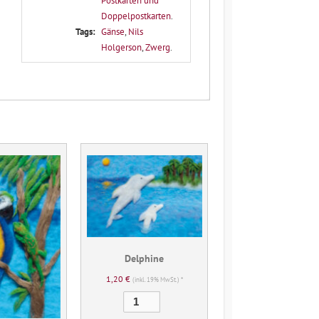
Postkarten und
Doppelpostkarten
.
Tags:
Gänse
,
Nils
Holgerson
,
Zwerg
.
Delphine
1,20
€
(inkl. 19% MwSt.) *
Delphine
Menge