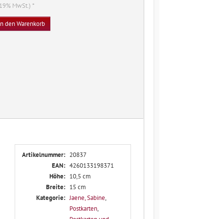
. 19% MwSt.) *
In den Warenkorb
Artikelnummer:
20837
EAN:
4260133198371
Höhe:
10,5 cm
Breite:
15 cm
Kategorie:
Jaene, Sabine
,
Postkarten
,