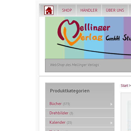
SHOP
HÄNDLER
ÜBER UNS
WebShop des Mellinger Verlags
Start
Produktkategorien
Bücher
(373)
Drehbilder
(3)
Kalender
(25)