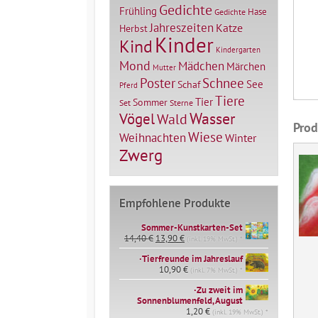
Gedichte
Frühling
Hase
Gedichte
Jahreszeiten
Katze
Herbst
Kinder
Kind
Kindergarten
Mond
Mädchen
Märchen
Mutter
Poster
Schnee
See
Schaf
Pferd
Tiere
Tier
Sommer
Set
Sterne
Vögel
Wasser
Wald
Prod
Wiese
Weihnachten
Winter
Zwerg
Empfohlene Produkte
Sommer-Kunstkarten-Set
Ursprünglicher
Aktueller
14,40
€
13,90
€
(inkl. 19% MwSt.) *
Preis
Preis
∙Tierfreunde im Jahreslauf
war:
ist:
14,40 €
10,90
€
13,90 €.
(inkl. 7% MwSt.) *
∙Zu zweit im
Sonnenblumenfeld, August
1,20
€
(inkl. 19% MwSt.) *