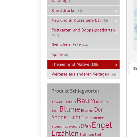
Katalog
(1)
Kunstdrucke
(44)
Neu und in Kürze lieferbar
(56)
Postkarten und Doppelpostkarten
(487)
Reduzierte Ecke
(64)
Spiele
(6)
Themen und Motive
(680)
B
Weiteres aus anderen Verlagen
(56)
Produkt Schlagwörter
Baum
Basteln
Advent
Blick ins
Blume
Der
Blumen
Buch
Sonne Licht
Eichhörnchen
Engel
Elfen
Elementarwesen
Erzählen
Erzählung
Esel