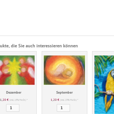
ukte, die Sie auch interessieren können
Dezember
September
1,20
€
1,20
€
(inkl. 19% MwSt.) *
(inkl. 19% MwSt.) *
Dezember
September
Menge
Menge