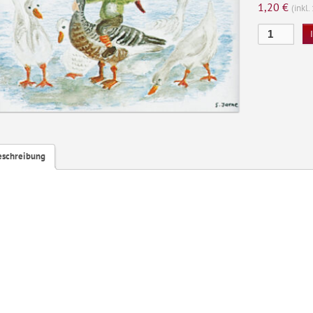
1,20
€
(inkl
Nils
Holgerson
Menge
eschreibung