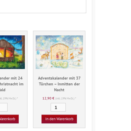
ender mit 24
Adventskalender mit 37
hristnacht im
Türchen – Inmitten der
ald
Nacht
12,90
€
nkl. 19% MwSt.) *
(inkl. 19% MwSt.) *
Adventskalender
Adventskalender
mit
mit
24
37
Warenkorb
In den Warenkorb
Türchen
Türchen