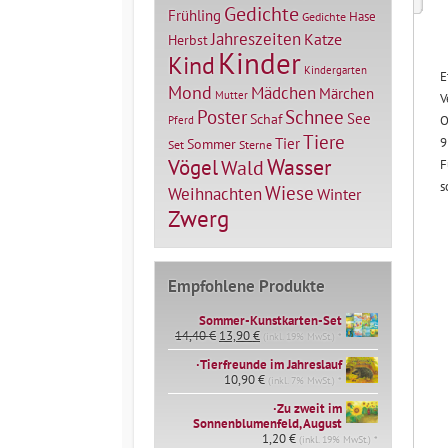
Gedichte
Frühling
Hase
Gedichte
Jahreszeiten
Katze
Herbst
Kinder
Kind
Kindergarten
E
Mond
Mädchen
Märchen
Mutter
V
Poster
Schnee
See
Schaf
O
Pferd
Tiere
Tier
9
Sommer
Set
Sterne
Vögel
Wasser
Wald
F
s
Wiese
Weihnachten
Winter
Zwerg
Empfohlene Produkte
Sommer-Kunstkarten-Set
Ursprünglicher
Aktueller
14,40
€
13,90
€
(inkl. 19% MwSt.) *
Preis
Preis
∙Tierfreunde im Jahreslauf
war:
ist:
14,40 €
10,90
€
13,90 €.
(inkl. 7% MwSt.) *
∙Zu zweit im
Sonnenblumenfeld, August
1,20
€
(inkl. 19% MwSt.) *