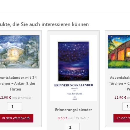
ukte, die Sie auch interessieren können
ventskalender mit 24
Adventskal
rchen – Ankunft der
Türchen – C
Hirten
W
12,90
€
12,90
€
(inkl. 19% MwSt.) *
(i
Adventskalender
Erinnerungskalender
mit
24
8,60
€
In den Warenkorb
In den 
(inkl. 19% MwSt.) *
Türchen
Erinnerungskalender