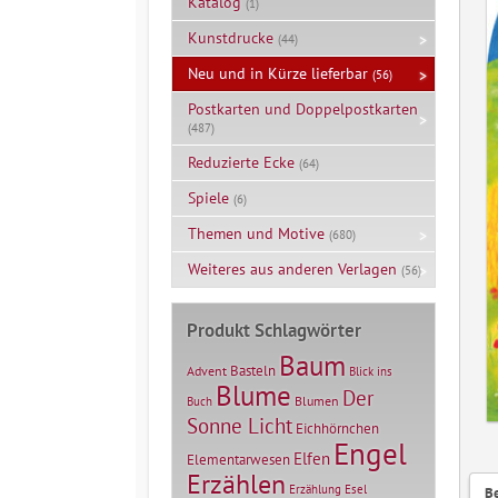
Katalog
(1)
Kunstdrucke
(44)
Neu und in Kürze lieferbar
(56)
Postkarten und Doppelpostkarten
(487)
Reduzierte Ecke
(64)
Spiele
(6)
Themen und Motive
(680)
Weiteres aus anderen Verlagen
(56)
Produkt Schlagwörter
Baum
Basteln
Advent
Blick ins
Blume
Der
Blumen
Buch
Sonne Licht
Eichhörnchen
Engel
Elfen
Elementarwesen
Erzählen
Erzählung
Esel
B