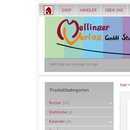
SHOP
HÄNDLER
ÜBER UNS
WebShop des Mellinger Verlags
Start
Produktkategorien
Bücher
(373)
Drehbilder
(3)
Kalender
(25)