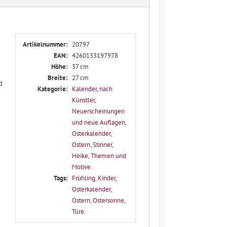
Artikelnummer:
20797
EAN:
4260133197978
Höhe:
37 cm
Breite:
27 cm
d
Kategorie:
Kalender
,
nach
Künstler
,
Neuerscheinungen
und neue Auflagen
,
Osterkalender
,
Ostern
,
Stinner,
Heike
,
Themen und
Motive
.
Tags:
Frühling
,
Kinder
,
Osterkalender
,
Ostern
,
Ostersonne
,
Türe
.