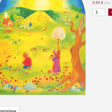
9,90
€
(inkl
Ostersonne
-
Osterkalender
Menge
eschreibung