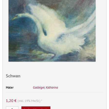
Schwan
Maler
Gasteiger, Katharina
1,20
€
(inkl. 19% MwSt.) *
Schwan