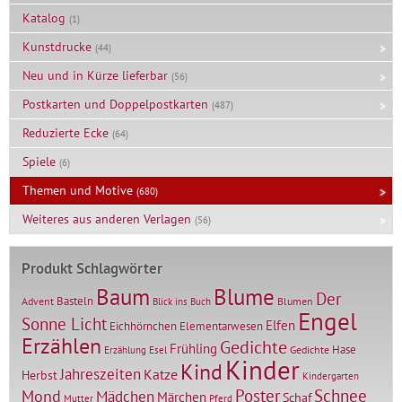
Katalog
(1)
Kunstdrucke
(44)
Neu und in Kürze lieferbar
(56)
Postkarten und Doppelpostkarten
(487)
Reduzierte Ecke
(64)
Spiele
(6)
Themen und Motive
(680)
Weiteres aus anderen Verlagen
(56)
Produkt Schlagwörter
Baum
Blume
Der
Basteln
Advent
Blumen
Blick ins Buch
Engel
Sonne Licht
Elfen
Elementarwesen
Eichhörnchen
Erzählen
Gedichte
Frühling
Hase
Gedichte
Erzählung
Esel
Kinder
Kind
Jahreszeiten
Katze
Herbst
Kindergarten
Mond
Poster
Schnee
Mädchen
Märchen
Schaf
Mutter
Pferd