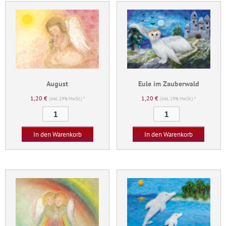
August
Eule im Zauberwald
1,20
€
1,20
€
(inkl. 19% MwSt.) *
(inkl. 19% MwSt.) *
August
Eule
Menge
im
Zauberwald
In den Warenkorb
In den Warenkorb
Menge