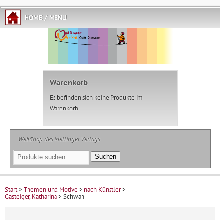
Warenkorb
Es befinden sich keine Produkte im
Warenkorb.
WebShop des Mellinger Verlags
Suchen
Suchen
nach:
Start
>
Themen und Motive
>
nach Künstler
>
Gasteiger, Katharina
> Schwan