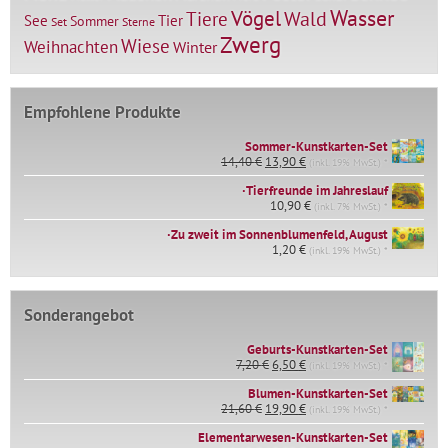
Vögel
Wasser
Tiere
Wald
Tier
See
Sommer
Set
Sterne
Zwerg
Wiese
Weihnachten
Winter
Empfohlene Produkte
Sommer-Kunstkarten-Set
Ursprünglicher
Aktueller
14,40
€
13,90
€
(inkl. 19% MwSt.) *
Preis
Preis
∙Tierfreunde im Jahreslauf
war:
ist:
14,40 €
10,90
€
13,90 €.
(inkl. 7% MwSt.) *
∙Zu zweit im Sonnenblumenfeld, August
1,20
€
(inkl. 19% MwSt.) *
Sonderangebot
Geburts-Kunstkarten-Set
Ursprünglicher
Aktueller
7,20
€
6,50
€
(inkl. 19% MwSt.) *
Preis
Preis
war:
ist:
Blumen-Kunstkarten-Set
Ursprünglicher
Aktueller
7,20 €
6,50 €.
21,60
€
19,90
€
(inkl. 19% MwSt.) *
Preis
Preis
Elementarwesen-Kunstkarten-Set
war:
ist: