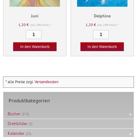
Juni
Delphine
1,20
€
1,20
€
(inkl. 19% MwSt.) *
(inkl. 19% MwSt.) *
Juni
Delphine
Menge
Menge
In den Warenkorb
In den Warenkorb
* alle Preise zzgl.
Versandkosten
Produktkategorien
Bücher
(373)
Drehbilder
(3)
Kalender
(25)