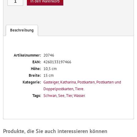
In den Warenkorb
Menge
Beschreibung
Artikelnummer:
20746
EAN:
4260133197466
Höhe:
10,5 cm
Breite:
15 cm
Kategorie:
Gasteiger, Katharina
,
Postkarten
,
Postkarten und
Doppelpostkarten
,
Tiere
.
Tags:
Schwan
,
See
,
Tier
,
Wasser
.
Produkte, die Sie auch interessieren können