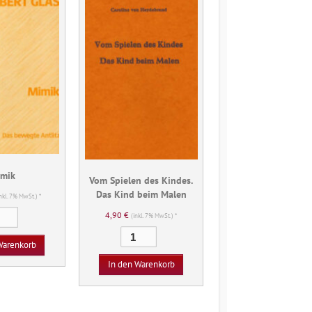
imik
Vom Spielen des Kindes.
Das Kind beim Malen
inkl. 7% MwSt.) *
Mimik
4,90
€
(inkl. 7% MwSt.) *
Menge
Vom
Warenkorb
Spielen
des
In den Warenkorb
Kindes.
Das
Kind