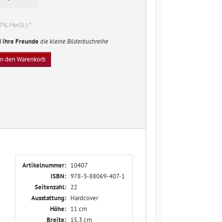
. 7% MwSt.) *
d ihre Freunde
die kleine Bilderbuchreihe
In den Warenkorb
Artikelnummer:
10407
ISBN:
978-3-88069-407-1
Seitenzahl:
22
Ausstattung:
Hardcover
Höhe:
11 cm
Breite:
15,3 cm