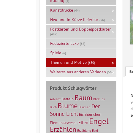
Katalog
(1)
Kunstdrucke
(44)
Neu und in Kürze lieferbar
(56)
Postkarten und Doppelpostkarten
(487)
Reduzierte Ecke
(64)
Spiele
(6)
Themen und Motive
(680)
B
Weiteres aus anderen Verlagen
(56)
Produkt Schlagwörter
Baum
D
Basteln
Advent
Blick ins
v
Blume
Der
Blumen
Buch
d
Sonne Licht
Eichhörnchen
s
Engel
Elfen
Elementarwesen
Erzählen
Erzählung
Esel