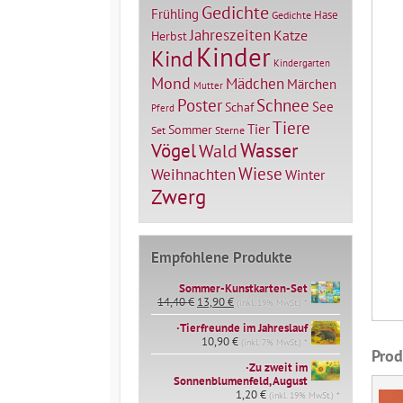
Gedichte
Frühling
Hase
Gedichte
Jahreszeiten
Katze
Herbst
Kinder
Kind
Kindergarten
Mond
Mädchen
Märchen
Mutter
Poster
Schnee
See
Schaf
Pferd
Tiere
Tier
Sommer
Set
Sterne
Vögel
Wasser
Wald
Wiese
Weihnachten
Winter
Zwerg
Empfohlene Produkte
Sommer-Kunstkarten-Set
Ursprünglicher
Aktueller
14,40
€
13,90
€
(inkl. 19% MwSt.) *
Preis
Preis
∙Tierfreunde im Jahreslauf
war:
ist:
14,40 €
10,90
€
13,90 €.
(inkl. 7% MwSt.) *
Prod
∙Zu zweit im
Sonnenblumenfeld, August
1,20
€
(inkl. 19% MwSt.) *