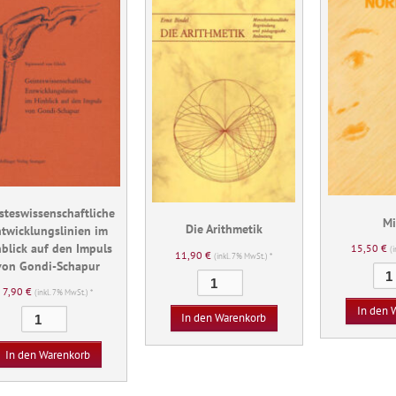
steswissenschaftliche
M
Die Arithmetik
twicklungslinien im
nblick auf den Impuls
15,50
€
(
11,90
€
(inkl. 7% MwSt.) *
von Gondi-Schapur
Die
7,90
€
(inkl. 7% MwSt.) *
Arithmetik
In den 
Geisteswissenschaftliche
Menge
In den Warenkorb
Entwicklungslinien
im
In den Warenkorb
Hinblick
auf