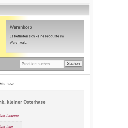
Warenkorb
Es befinden sich keine Produkte im
Warenkorb.
Suchen
Suchen
nach:
Osterhase
k, kleiner Osterhase
der, Johanna
der, Joao