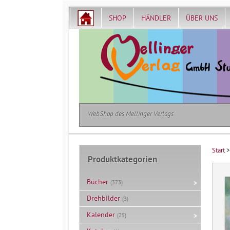
SHOP
HÄNDLER
ÜBER UNS
WebShop des Mellinger Verlags
Start
Produktkategorien
Bücher
(373)
Drehbilder
(3)
Kalender
(25)