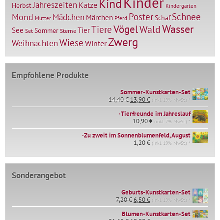
Kinder
Kind
Jahreszeiten
Katze
Herbst
Kindergarten
Mond
Poster
Schnee
Mädchen
Märchen
Schaf
Mutter
Pferd
Vögel
Wasser
Tiere
Wald
Tier
See
Sommer
Set
Sterne
Zwerg
Wiese
Weihnachten
Winter
Empfohlene Produkte
Sommer-Kunstkarten-Set
Ursprünglicher
Aktueller
14,40
€
13,90
€
(inkl. 19% MwSt.) *
Preis
Preis
∙Tierfreunde im Jahreslauf
war:
ist:
14,40 €
10,90
€
13,90 €.
(inkl. 7% MwSt.) *
∙Zu zweit im Sonnenblumenfeld, August
1,20
€
(inkl. 19% MwSt.) *
Sonderangebot
Geburts-Kunstkarten-Set
Ursprünglicher
Aktueller
7,20
€
6,50
€
(inkl. 19% MwSt.) *
Preis
Preis
war:
ist:
Blumen-Kunstkarten-Set