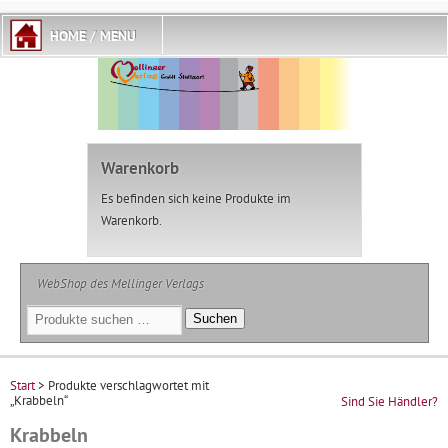
Warenkorb
Es befinden sich keine Produkte im
Warenkorb.
WebShop des Mellinger Verlags
Suchen
Suchen
nach:
Start
> Produkte verschlagwortet mit
„Krabbeln“
Sind Sie Händler?
Krabbeln