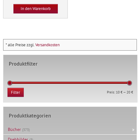
Menge
In den Warenkorb
* alle Preise zzgl.
Versandkosten
Produktfilter
Min.
Max.
Preis:
10 €
—
20 €
Filter
Prei
Prei
Produktkategorien
Bücher
(373)
Drehbilder
(3)