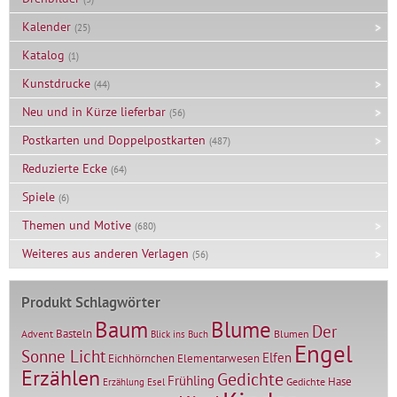
Kalender
(25)
Katalog
(1)
Kunstdrucke
(44)
Neu und in Kürze lieferbar
(56)
Postkarten und Doppelpostkarten
(487)
Reduzierte Ecke
(64)
Spiele
(6)
Themen und Motive
(680)
Weiteres aus anderen Verlagen
(56)
Produkt Schlagwörter
Baum
Blume
Der
Basteln
Advent
Blumen
Blick ins Buch
Engel
Sonne Licht
Elfen
Elementarwesen
Eichhörnchen
Erzählen
Gedichte
Frühling
Hase
Gedichte
Erzählung
Esel