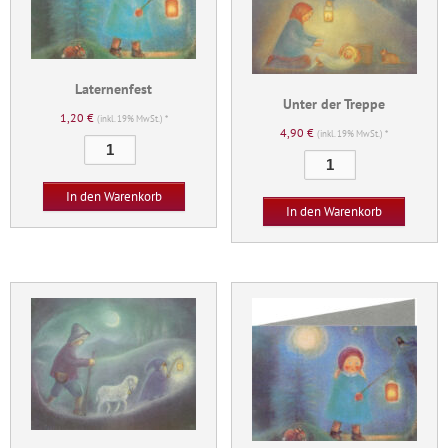
Laternenfest
Unter der Treppe
1,20
€
(inkl. 19% MwSt.) *
4,90
€
(inkl. 19% MwSt.) *
Laternenfest
Unter
Menge
der
In den Warenkorb
Treppe
In den Warenkorb
Menge