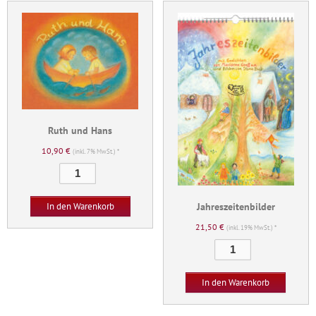
Ruth und Hans
10,90
€
(inkl. 7% MwSt.) *
Ruth
und
Hans
Jahreszeitenbilder
In den Warenkorb
Menge
21,50
€
(inkl. 19% MwSt.) *
Jahreszeitenbilder
Menge
In den Warenkorb