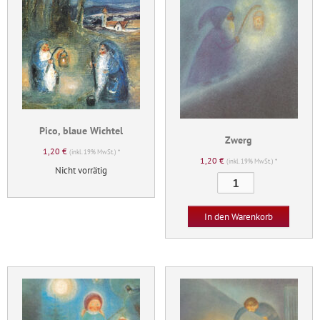
Pico, blaue Wichtel
Zwerg
1,20
€
(inkl. 19% MwSt.) *
1,20
€
(inkl. 19% MwSt.) *
Nicht vorrätig
Zwerg
Menge
In den Warenkorb