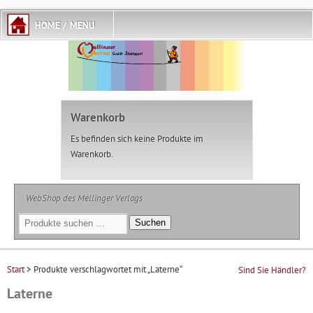
Warenkorb
Es befinden sich keine Produkte im
Warenkorb.
WebShop des Mellinger Verlags
Suchen
Suchen
nach:
Start
> Produkte verschlagwortet mit „Laterne“
Sind Sie Händler?
Laterne