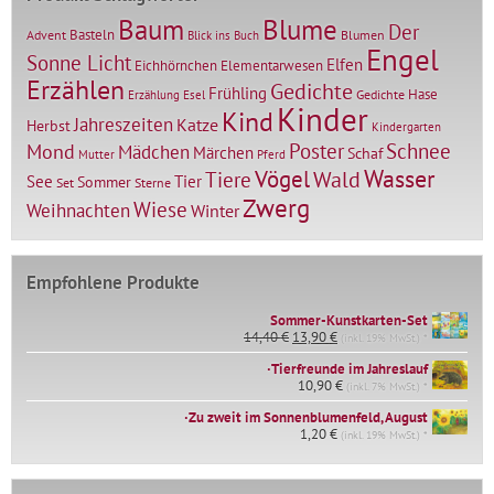
Baum
Blume
Der
Basteln
Advent
Blumen
Blick ins Buch
Engel
Sonne Licht
Elfen
Elementarwesen
Eichhörnchen
Erzählen
Gedichte
Frühling
Hase
Gedichte
Erzählung
Esel
Kinder
Kind
Jahreszeiten
Katze
Herbst
Kindergarten
Mond
Poster
Schnee
Mädchen
Märchen
Schaf
Mutter
Pferd
Vögel
Wasser
Tiere
Wald
Tier
See
Sommer
Set
Sterne
Zwerg
Wiese
Weihnachten
Winter
Empfohlene Produkte
Sommer-Kunstkarten-Set
Ursprünglicher
Aktueller
14,40
€
13,90
€
(inkl. 19% MwSt.) *
Preis
Preis
∙Tierfreunde im Jahreslauf
war:
ist:
14,40 €
10,90
€
13,90 €.
(inkl. 7% MwSt.) *
∙Zu zweit im Sonnenblumenfeld, August
1,20
€
(inkl. 19% MwSt.) *