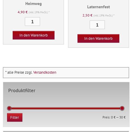
Heimweg
Laternenfest
4,90
€
(inkl. 19% MwSt.) *
2,50
€
(inkl. 19% MwSt.) *
Heimweg
Laternenfest
Menge
Menge
In den Warenkorb
In den Warenkorb
* alle Preise zzgl.
Versandkosten
Produktfilter
Min.
Max.
Preis:
0 €
—
30 €
Filter
Prei
Prei