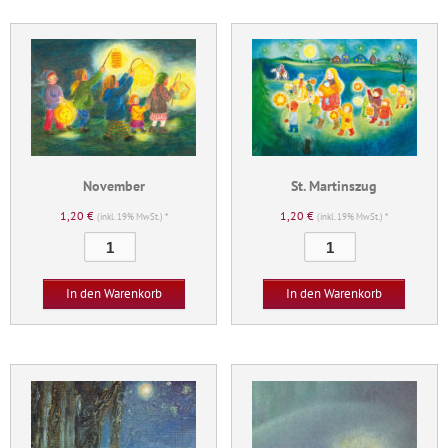
November
St. Martinszug
1,20
€
1,20
€
(inkl. 19% MwSt.) *
(inkl. 19% MwSt.) *
November
St.
Menge
Martinszug
Menge
In den Warenkorb
In den Warenkorb