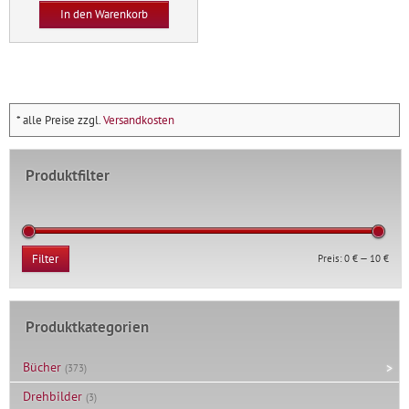
Krug
In den Warenkorb
Menge
* alle Preise zzgl.
Versandkosten
Produktfilter
Min.
Max.
Preis:
0 €
—
10 €
Filter
Prei
Prei
Produktkategorien
Bücher
(373)
Drehbilder
(3)