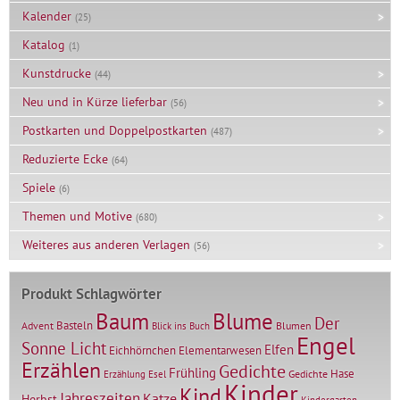
Kalender
(25)
Katalog
(1)
Kunstdrucke
(44)
Neu und in Kürze lieferbar
(56)
Postkarten und Doppelpostkarten
(487)
Reduzierte Ecke
(64)
Spiele
(6)
Themen und Motive
(680)
Weiteres aus anderen Verlagen
(56)
Produkt Schlagwörter
Baum
Blume
Der
Basteln
Advent
Blumen
Blick ins Buch
Engel
Sonne Licht
Elfen
Elementarwesen
Eichhörnchen
Erzählen
Gedichte
Frühling
Hase
Gedichte
Erzählung
Esel
Kinder
Kind
Jahreszeiten
Katze
Herbst