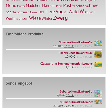
Kindergarten
Mond
Poster
Schnee
Mädchen
Märchen
Schaf
Mutter
Pferd
Vögel
Wasser
Tiere
Wald
Tier
See
Sommer
Set
Sterne
Zwerg
Wiese
Weihnachten
Winter
Empfohlene Produkte
Sommer-Kunstkarten-Set
Ursprünglicher
Aktueller
14,40
€
13,90
€
(inkl. 19% MwSt.) *
Preis
Preis
∙Tierfreunde im Jahreslauf
war:
ist:
14,40 €
10,90
€
13,90 €.
(inkl. 7% MwSt.) *
∙Zu zweit im Sonnenblumenfeld, August
1,20
€
(inkl. 19% MwSt.) *
Sonderangebot
Geburts-Kunstkarten-Set
Ursprünglicher
Aktueller
7,20
€
6,50
€
(inkl. 19% MwSt.) *
Preis
Preis
war:
ist:
Blumen-Kunstkarten-Set
Ursprünglicher
Aktueller
7,20 €
6,50 €.
21,60
€
19,90
€
(inkl. 19% MwSt.) *