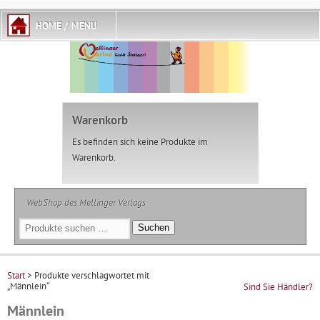
Warenkorb
Es befinden sich keine Produkte im
Warenkorb.
WebShop des Mellinger Verlags
Suchen
Suchen
nach:
Start
> Produkte verschlagwortet mit
„Männlein“
Sind Sie Händler?
Männlein