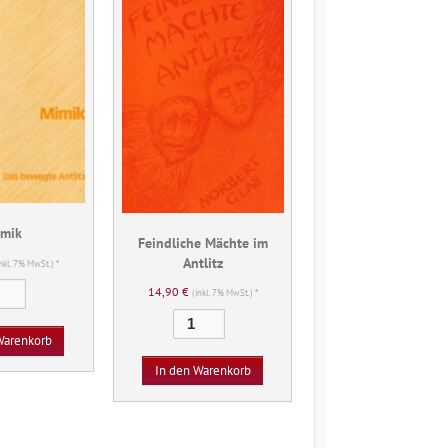
imik
Feindliche Mächte im
Antlitz
inkl. 7% MwSt.) *
Mimik
14,90
€
(inkl. 7% MwSt.) *
Menge
Feindliche
Mächte
Warenkorb
im
In den Warenkorb
Antlitz
Menge