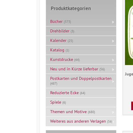
Produktkategorien
Bücher
(373)
Drehbilder
(3)
Kalender
(25)
Katalog
(1)
Kunstdrucke
(44)
Neu und in Kürze lieferbar
(56)
Juge
Postkarten und Doppelpostkarten
(487)
Reduzierte Ecke
(64)
Spiele
(6)
Themen und Motive
(680)
Weiteres aus anderen Verlagen
(56)