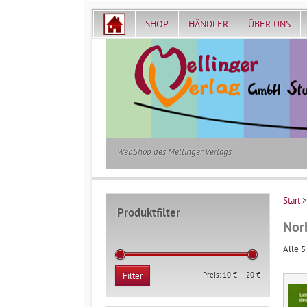
SHOP
HÄNDLER
ÜBER UNS
WebShop des Mellinger Verlags
Start
>
Produktfilter
Nor
Alle 5
Min.
Max.
Preis:
10 €
—
20 €
Filter
Preis
Preis