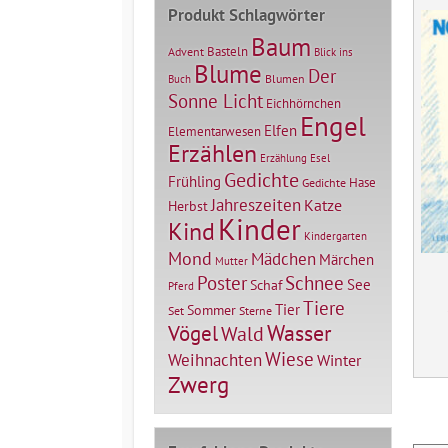
Produkt Schlagwörter
Baum
Basteln
Advent
Blick ins
Blume
Der
Blumen
Buch
Sonne Licht
Eichhörnchen
Engel
Elfen
Elementarwesen
Erzählen
Erzählung
Esel
Gedichte
Frühling
Hase
Gedichte
Jahreszeiten
Katze
Herbst
Kinder
Kind
Kindergarten
Mond
Mädchen
Märchen
Mutter
Poster
Schnee
See
Schaf
Pferd
Tiere
Tier
Sommer
Set
Sterne
Vögel
Wasser
Wald
Wiese
Weihnachten
Winter
Zwerg